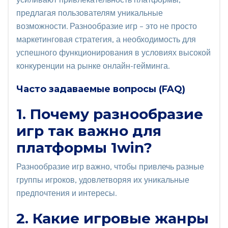
предлагая пользователям уникальные
возможности. Разнообразие игр – это не просто
маркетинговая стратегия, а необходимость для
успешного функционирования в условиях высокой
конкуренции на рынке онлайн-гейминга.
Часто задаваемые вопросы (FAQ)
1. Почему разнообразие
игр так важно для
платформы 1win?
Разнообразие игр важно, чтобы привлечь разные
группы игроков, удовлетворяя их уникальные
предпочтения и интересы.
2. Какие игровые жанры