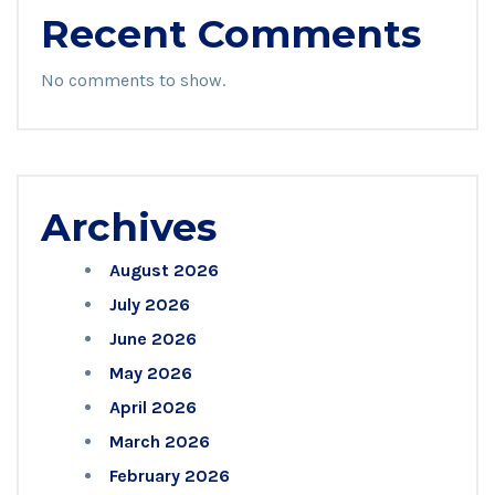
Recent Comments
No comments to show.
Archives
August 2026
July 2026
June 2026
May 2026
April 2026
March 2026
February 2026