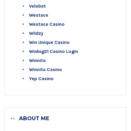
Velobet
Westace
Westace Casino
Wildzy
Win Unique Casino
Winbig21 Casino Login
Winnita
Winnita Casino
Yep Casino
ABOUT ME