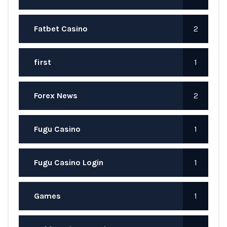
Fatbet Casino
2
first
1
Forex News
2
Fugu Casino
1
Fugu Casino Login
1
Games
1