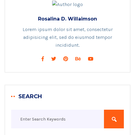
Rosalina D. Willaimson
Lorem ipsum dolor sit amet, consectetur
adipisicing elit, sed do eiusmod tempor
incididunt.
SEARCH