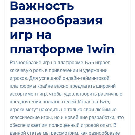
Важность
разнообразия
игр на
платформе 1win
Разнообразие игр на платформе 1win играет
ключевую роль в привлечении и удержании
игроков. Для успешной онлайн-гейминговой
платформы крайне важно предлагать широкий
ассортимент игр, чтобы удовлетворить различные
предпочтения пользователей. Играя на 1win,
игроки могут находить не только свои любимые
классические игры, но и новейшие разработки, что
обеспечивает им полноценный игровой опыт. В
данной статье мы рассмотрим, как разнообразие