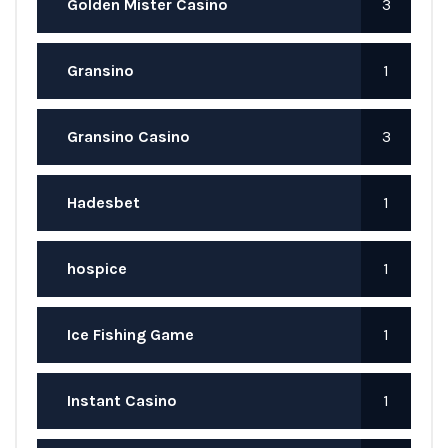
Golden Mister Casino
3
Gransino
1
Gransino Casino
3
Hadesbet
1
hospice
1
Ice Fishing Game
1
Instant Casino
1