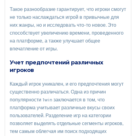
Такое разнообразие гарантирует, что игроки смогут
не только наслаждаться игрой в привычные для
них жанры, но и исследовать что-то новое. Это
способствует увеличению времени, проведенного
на платформе, а также улучшает общее
впечатление от игры.
Учет предпочтений различных
игроков
Каждый игрок уникален, и его предпочтения могут
существенно различаться. Одна из причин
популярности 1win заключается в том, что
платформа учитывает различные вкусы своих
пользователей. Разделение игр на категории
позволяет выделять отдельные сегменты игроков,
тем самым облегчая им поиск подходящих