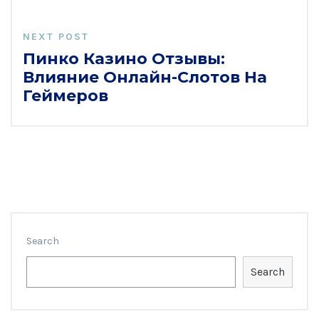
NEXT POST
Пинко Казино Отзывы:
Влияние Онлайн-Слотов На
Геймеров
Search
Search