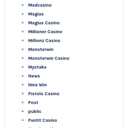
Madcasino
Magius
Magius Casino
Millioner Casino
Millionz Casino
Monsterwin
Monsterwin Casino
Mystake
News
Nine Win
Pistolo Casino
Post
public
Puntit Casino