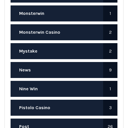
Monsterwin
1
Monsterwin Casino
2
Mystake
2
News
9
Nine Win
1
Pistolo Casino
3
Post
26