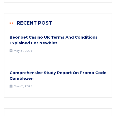
RECENT POST
Beonbet Casino UK Terms And Conditions
Explained For Newbies
May 31, 2026
Comprehensive Study Report On Promo Code
Gamblezen
May 31, 2026