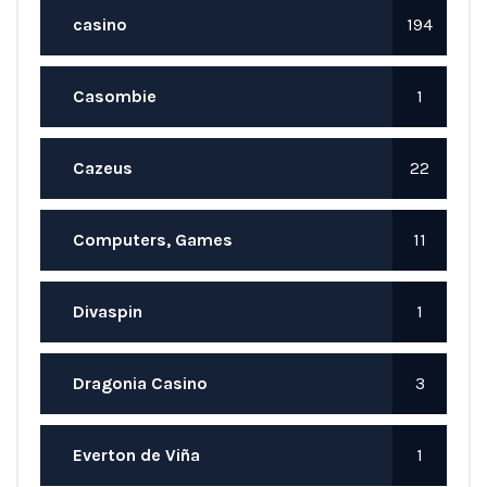
casino
194
Casombie
1
Cazeus
22
Computers, Games
11
Divaspin
1
Dragonia Casino
3
Everton de Viña
1