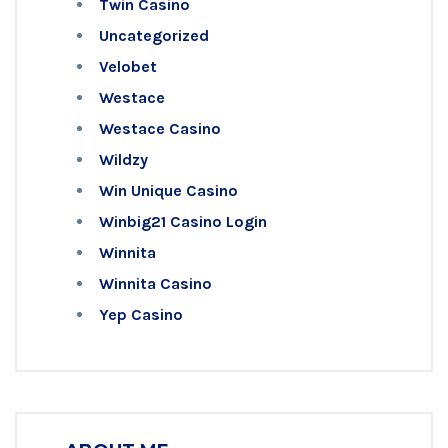
Twin Casino
Uncategorized
Velobet
Westace
Westace Casino
Wildzy
Win Unique Casino
Winbig21 Casino Login
Winnita
Winnita Casino
Yep Casino