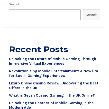
Search
Search
Recent Posts
Unlocking the Future of Mobile Gaming Through
Immersive Virtual Experiences
Revolutionising Mobile Entertainment: A New Era
for Social Gaming Experiences
Lizaro Online Casino Review: Uncovering the Best
Offers in the UK
What is Seven Casino Gaming in the UK Online?
Unlocking the Secrets of Mobile Gaming in the
Modern Age