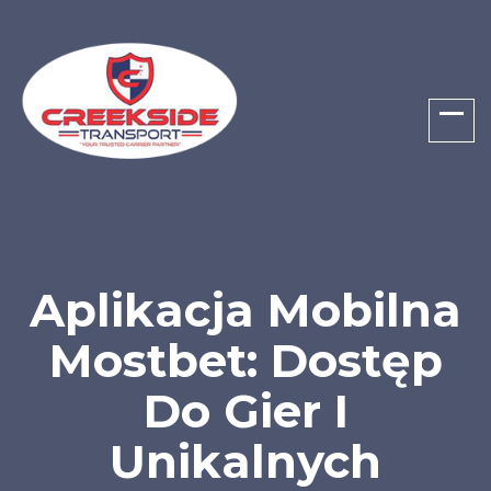
Aplikacja Mobilna
Mostbet: Dostęp
Do Gier I
Unikalnych