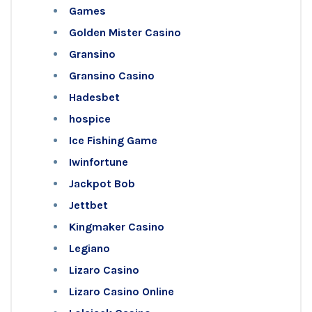
Games
Golden Mister Casino
Gransino
Gransino Casino
Hadesbet
hospice
Ice Fishing Game
Iwinfortune
Jackpot Bob
Jettbet
Kingmaker Casino
Legiano
Lizaro Casino
Lizaro Casino Online