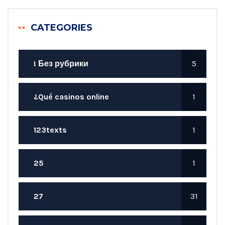
CATEGORIES
! Без рубрики
5
¿Qué casinos online
1
123texts
1
25
1
27
31