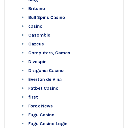
Britsino
Bull Spins Casino
casino
Casombie
Cazeus
Computers, Games
Divaspin
Dragonia Casino
Everton de Viña
Fatbet Casino
first
Forex News
Fugu Casino
Fugu Casino Login