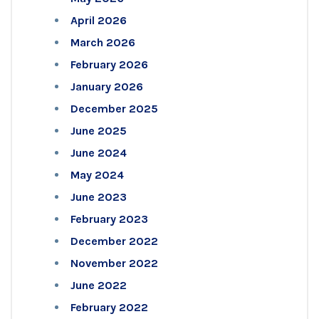
April 2026
March 2026
February 2026
January 2026
December 2025
June 2025
June 2024
May 2024
June 2023
February 2023
December 2022
November 2022
June 2022
February 2022