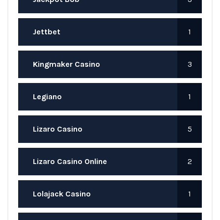
Jettbet
1
Kingmaker Casino
3
Legiano
1
Lizaro Casino
5
Lizaro Casino Online
2
Lolajack Casino
1