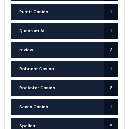
Puntit Casino
1
Quantum Ai
1
review
3
Robocat Casino
1
Rockstar Casino
5
Seven Casino
1
Spellen
8