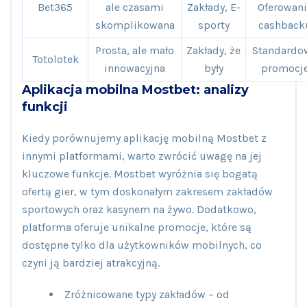
Bet365
ale czasami
Zakłady, E-
Oferowani
skomplikowana
sporty
cashback
Prosta, ale mało
Zakłady, że
Standardo
Totolotek
innowacyjna
były
promocj
Aplikacja mobilna Mostbet: analizy
funkcji
Kiedy porównujemy aplikację mobilną Mostbet z
innymi platformami, warto zwrócić uwagę na jej
kluczowe funkcje. Mostbet wyróżnia się bogatą
ofertą gier, w tym doskonałym zakresem zakładów
sportowych oraz kasynem na żywo. Dodatkowo,
platforma oferuje unikalne promocje, które są
dostępne tylko dla użytkowników mobilnych, co
czyni ją bardziej atrakcyjną.
Zróżnicowane typy zakładów – od