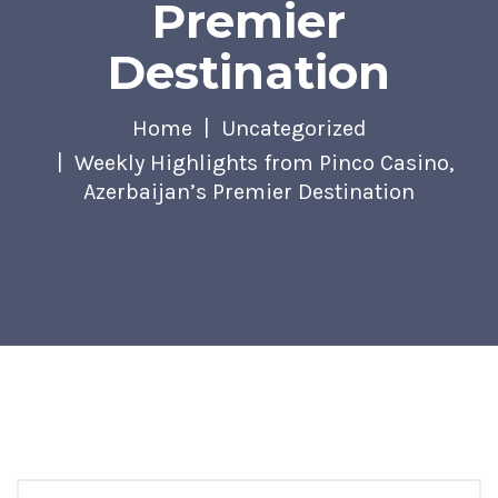
Premier
Destination
Home
Uncategorized
Weekly Highlights from Pinco Casino,
Azerbaijan’s Premier Destination