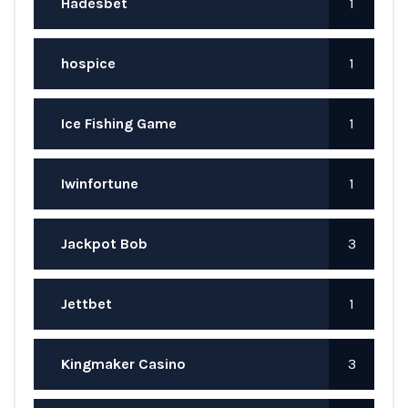
Hadesbet
1
hospice
1
Ice Fishing Game
1
Iwinfortune
1
Jackpot Bob
3
Jettbet
1
Kingmaker Casino
3