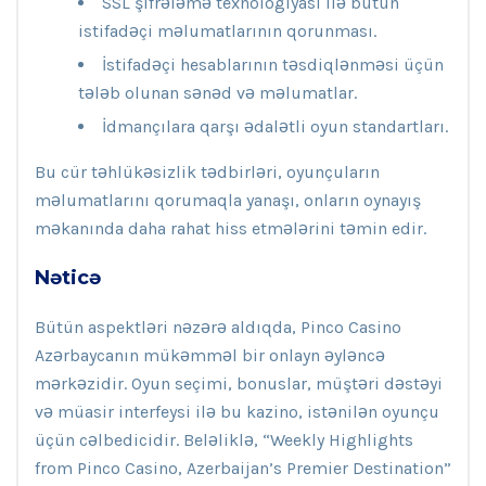
SSL şifrələmə texnologiyası ilə bütün
istifadəçi məlumatlarının qorunması.
İstifadəçi hesablarının təsdiqlənməsi üçün
tələb olunan sənəd və məlumatlar.
İdmançılara qarşı ədalətli oyun standartları.
Bu cür təhlükəsizlik tədbirləri, oyunçuların
məlumatlarını qorumaqla yanaşı, onların oynayış
məkanında daha rahat hiss etmələrini təmin edir.
Nəticə
Bütün aspektləri nəzərə aldıqda, Pinco Casino
Azərbaycanın mükəmməl bir onlayn əyləncə
mərkəzidir. Oyun seçimi, bonuslar, müştəri dəstəyi
və müasir interfeysi ilə bu kazino, istənilən oyunçu
üçün cəlbedicidir. Beləliklə, “Weekly Highlights
from Pinco Casino, Azerbaijan’s Premier Destination”