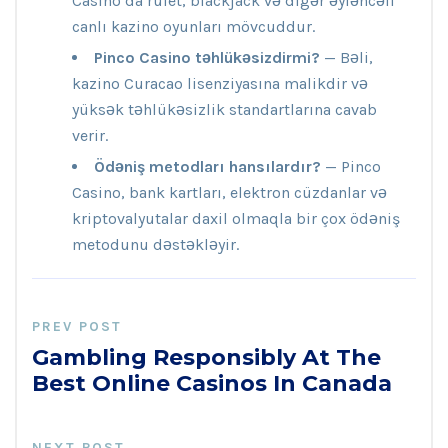
Casino’da rulet, blackjack və digər əyləncəli
canlı kazino oyunları mövcuddur.
Pinco Casino təhlükəsizdirmi?
— Bəli,
kazino Curacao lisenziyasına malikdir və
yüksək təhlükəsizlik standartlarına cavab
verir.
Ödəniş metodları hansılardır?
— Pinco
Casino, bank kartları, elektron cüzdanlar və
kriptovalyutalar daxil olmaqla bir çox ödəniş
metodunu dəstəkləyir.
PREV POST
Gambling Responsibly At The
Best Online Casinos In Canada
NEXT POST