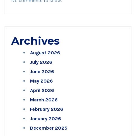
No comments to show.
Archives
August 2026
July 2026
June 2026
May 2026
April 2026
March 2026
February 2026
January 2026
December 2025