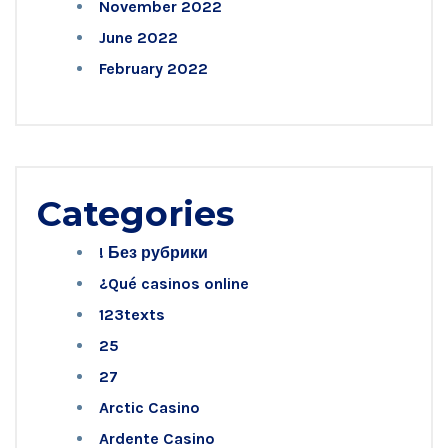
November 2022
June 2022
February 2022
Categories
! Без рубрики
¿Qué casinos online
123texts
25
27
Arctic Casino
Ardente Casino