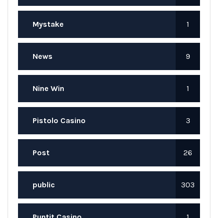
Mystake
1
News
9
Nine Win
1
Pistolo Casino
3
Post
26
public
303
Puntit Casino
1