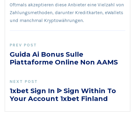
Oftmals akzeptieren diese Anbieter eine Vielzahl von
Zahlungsmethoden, darunter Kreditkarten, eWallets
und manchmal Kryptowährungen.
PREV POST
Guida Ai Bonus Sulle
Piattaforme Online Non AAMS
NEXT POST
1xbet Sign In ᐉ Sign Within To
Your Account 1xbet Finland