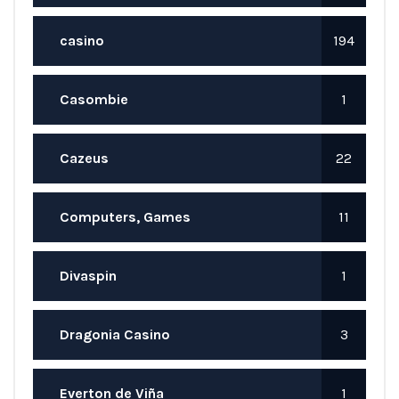
casino
194
Casombie
1
Cazeus
22
Computers, Games
11
Divaspin
1
Dragonia Casino
3
Everton de Viña
1