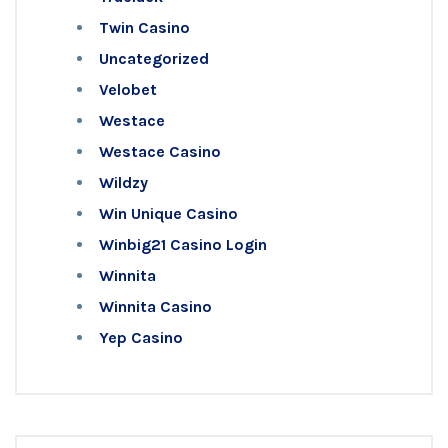
Twin Casino
Uncategorized
Velobet
Westace
Westace Casino
Wildzy
Win Unique Casino
Winbig21 Casino Login
Winnita
Winnita Casino
Yep Casino