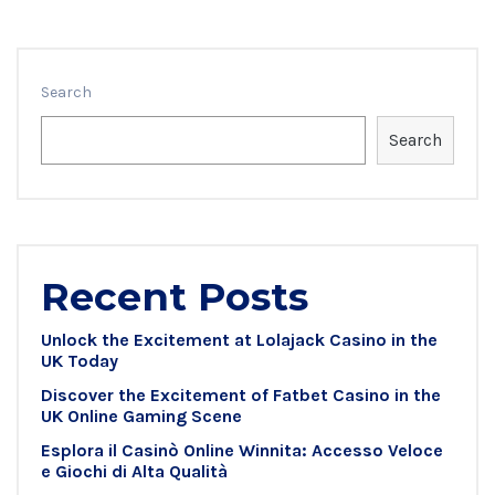
Search
Search
Recent Posts
Unlock the Excitement at Lolajack Casino in the
UK Today
Discover the Excitement of Fatbet Casino in the
UK Online Gaming Scene
Esplora il Casinò Online Winnita: Accesso Veloce
e Giochi di Alta Qualità