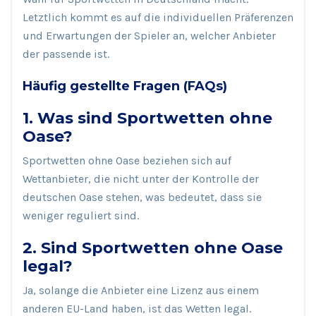
Letztlich kommt es auf die individuellen Präferenzen
und Erwartungen der Spieler an, welcher Anbieter
der passende ist.
Häufig gestellte Fragen (FAQs)
1. Was sind Sportwetten ohne
Oase?
Sportwetten ohne Oase beziehen sich auf
Wettanbieter, die nicht unter der Kontrolle der
deutschen Oase stehen, was bedeutet, dass sie
weniger reguliert sind.
2. Sind Sportwetten ohne Oase
legal?
Ja, solange die Anbieter eine Lizenz aus einem
anderen EU-Land haben, ist das Wetten legal.