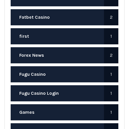
Fatbet Casino
2
first
1
Forex News
2
Fugu Casino
1
Fugu Casino Login
1
Games
1