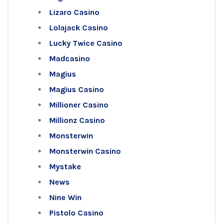
Lizaro Casino
Lolajack Casino
Lucky Twice Casino
Madcasino
Magius
Magius Casino
Millioner Casino
Millionz Casino
Monsterwin
Monsterwin Casino
Mystake
News
Nine Win
Pistolo Casino