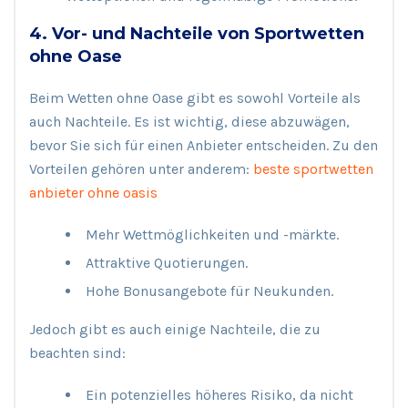
4. Vor- und Nachteile von Sportwetten
ohne Oase
Beim Wetten ohne Oase gibt es sowohl Vorteile als
auch Nachteile. Es ist wichtig, diese abzuwägen,
bevor Sie sich für einen Anbieter entscheiden. Zu den
Vorteilen gehören unter anderem:
beste sportwetten
anbieter ohne oasis
Mehr Wettmöglichkeiten und -märkte.
Attraktive Quotierungen.
Hohe Bonusangebote für Neukunden.
Jedoch gibt es auch einige Nachteile, die zu
beachten sind:
Ein potenzielles höheres Risiko, da nicht