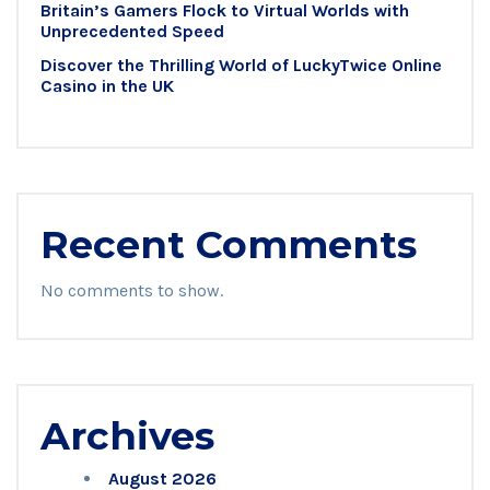
Britain’s Gamers Flock to Virtual Worlds with
Unprecedented Speed
Discover the Thrilling World of LuckyTwice Online
Casino in the UK
Recent Comments
No comments to show.
Archives
August 2026