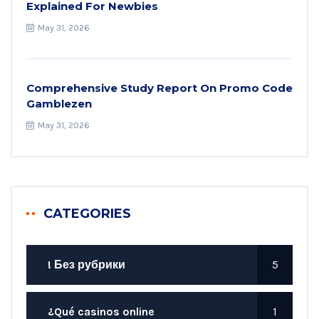
Explained For Newbies
May 31, 2026
Comprehensive Study Report On Promo Code
Gamblezen
May 31, 2026
CATEGORIES
! Без рубрики
5
¿Qué casinos online
1