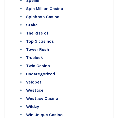
Spellen
Spin Million Casino
Spinboss Casino
Stake
The Rise of
Top 5 casinos
Tower Rush
Trueluck
Twin Casino
Uncategorized
Velobet
Westace
Westace Casino
Wildzy
Win Unique Casino