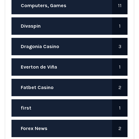
Computers, Games
11
Divaspin
1
Dragonia Casino
3
Everton de Viña
1
Fatbet Casino
2
first
1
Forex News
2