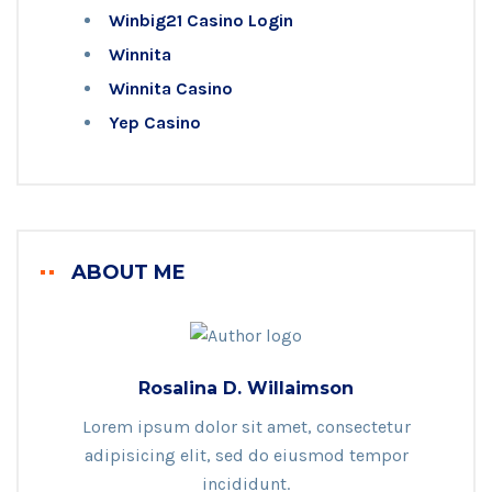
Winbig21 Casino Login
Winnita
Winnita Casino
Yep Casino
ABOUT ME
Rosalina D. Willaimson
Lorem ipsum dolor sit amet, consectetur
adipisicing elit, sed do eiusmod tempor
incididunt.