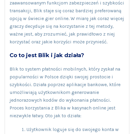
zaawansowanym funkcjom zabezpieczeń i szybkości
transakcji, Blik staje się coraz bardziej preferowaną
opcją w świecie gier online. W miarę jak coraz więcej
graczy decyduje się na korzystanie z tej metody,
ważne jest, aby zrozumieć, jak prawidłowo z niej
korzystać oraz jakie korzyści może przynieść.
Co to jest Blik i jak działa?
Blik to system płatności mobilnych, który zyskał na
popularności w Polsce dzięki swojej prostocie i
szybkości. Działa poprzez aplikacje bankowe, które
umożliwiają użytkownikom generowanie
jednorazowych kodów do wykonania płatności.
Proces korzystania z Blika w kasynach online jest
niezwykle łatwy. Oto jak to działa:
Użytkownik loguje się do swojego konta w