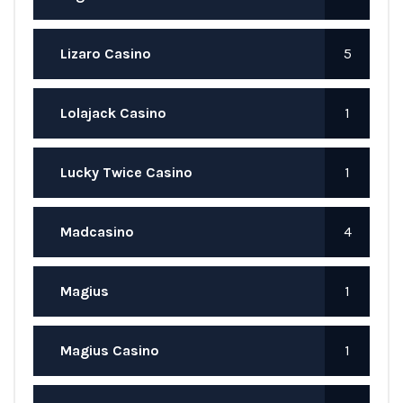
Lizaro Casino
5
Lolajack Casino
1
Lucky Twice Casino
1
Madcasino
4
Magius
1
Magius Casino
1