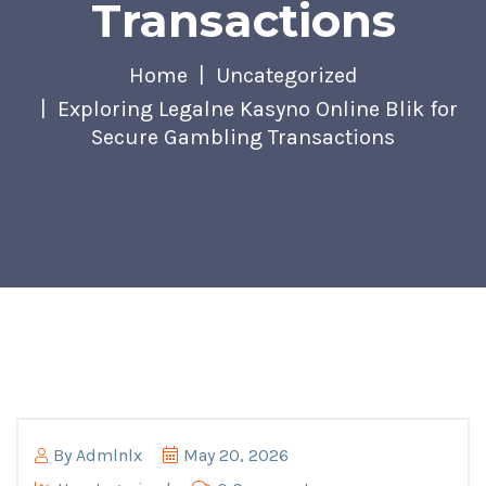
Transactions
Home
Uncategorized
Exploring Legalne Kasyno Online Blik for
Secure Gambling Transactions
By
Admlnlx
May 20, 2026