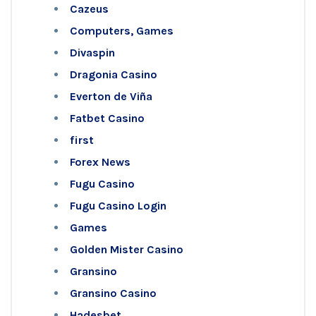
Cazeus
Computers, Games
Divaspin
Dragonia Casino
Everton de Viña
Fatbet Casino
first
Forex News
Fugu Casino
Fugu Casino Login
Games
Golden Mister Casino
Gransino
Gransino Casino
Hadesbet