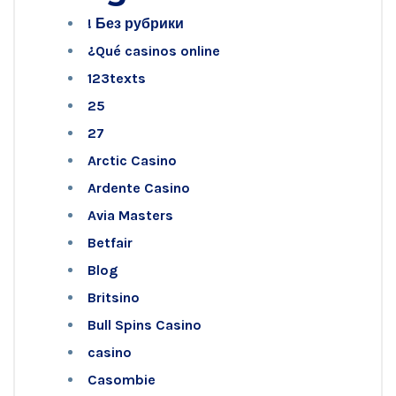
! Без рубрики
¿Qué casinos online
123texts
25
27
Arctic Casino
Ardente Casino
Avia Masters
Betfair
Blog
Britsino
Bull Spins Casino
casino
Casombie