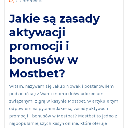
0 Comments
Jakie są zasady
aktywacji
promocji i
bonusów w
Mostbet?
Witam, nazywam się Jakub Nowak i postanowiłem
podzielić się z Wami moimi doświadczeniami
związanymi z grą w kasynie Mostbet. W artykule tym
odpowiem na pytanie: Jakie są zasady aktywacji
promocji i bonusów w Mostbet? Mostbet to jedno z
najpopularniejszych kasyn online, które oferuje