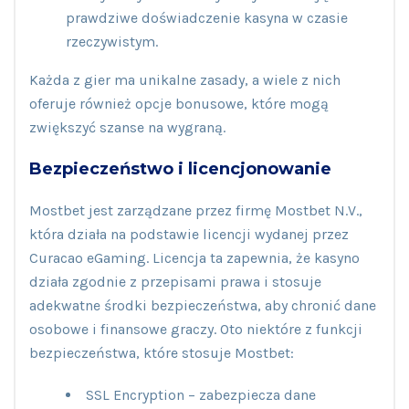
prawdziwe doświadczenie kasyna w czasie
rzeczywistym.
Każda z gier ma unikalne zasady, a wiele z nich
oferuje również opcje bonusowe, które mogą
zwiększyć szanse na wygraną.
Bezpieczeństwo i licencjonowanie
Mostbet jest zarządzane przez firmę Mostbet N.V.,
która działa na podstawie licencji wydanej przez
Curacao eGaming. Licencja ta zapewnia, że kasyno
działa zgodnie z przepisami prawa i stosuje
adekwatne środki bezpieczeństwa, aby chronić dane
osobowe i finansowe graczy. Oto niektóre z funkcji
bezpieczeństwa, które stosuje Mostbet:
SSL Encryption – zabezpiecza dane