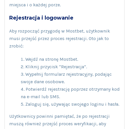
miejsca i o każdej porze.
Rejestracja i logowanie
Aby rozpocząć przygodę w Mostbet, użytkownik
musi przejść przez proces rejestracji. Oto jak to
zrobić:
Wejdź na stronę Mostbet.
Kliknij przycisk “Rejestracja”.
Wypełnij formularz rejestracyjny, podając
swoje dane osobowe.
Potwierdź rejestrację poprzez otrzymany kod
na e-mail lub SMS.
Zaloguj się, używając swojego loginu i hasła.
Użytkownicy powinni pamiętać, że po rejestracji
muszą również przejść proces weryfikacji, aby