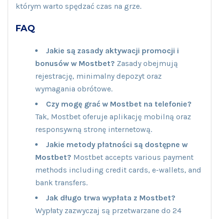
którym warto spędzać czas na grze.
FAQ
Jakie są zasady aktywacji promocji i
bonusów w Mostbet?
Zasady obejmują
rejestrację, minimalny depozyt oraz
wymagania obrótowe.
Czy mogę grać w Mostbet na telefonie?
Tak, Mostbet oferuje aplikację mobilną oraz
responsywną stronę internetową.
Jakie metody płatności są dostępne w
Mostbet?
Mostbet accepts various payment
methods including credit cards, e-wallets, and
bank transfers.
Jak długo trwa wypłata z Mostbet?
Wypłaty zazwyczaj są przetwarzane do 24