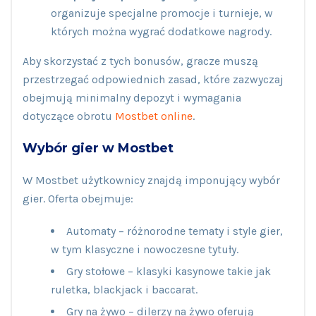
organizuje specjalne promocje i turnieje, w
których można wygrać dodatkowe nagrody.
Aby skorzystać z tych bonusów, gracze muszą
przestrzegać odpowiednich zasad, które zazwyczaj
obejmują minimalny depozyt i wymagania
dotyczące obrotu
Mostbet online
.
Wybór gier w Mostbet
W Mostbet użytkownicy znajdą imponujący wybór
gier. Oferta obejmuje:
Automaty – różnorodne tematy i style gier,
w tym klasyczne i nowoczesne tytuły.
Gry stołowe – klasyki kasynowe takie jak
ruletka, blackjack i baccarat.
Gry na żywo – dilerzy na żywo oferują