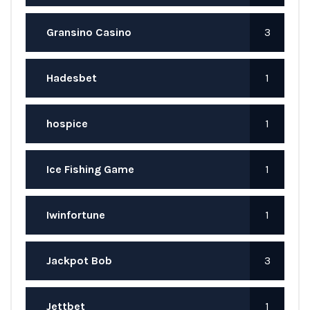
Gransino Casino
3
Hadesbet
1
hospice
1
Ice Fishing Game
1
Iwinfortune
1
Jackpot Bob
3
Jettbet
1