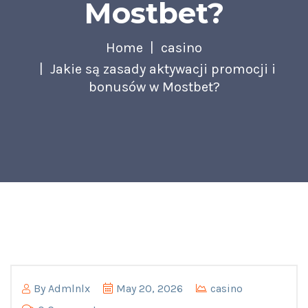
Mostbet?
Home
casino
Jakie są zasady aktywacji promocji i
bonusów w Mostbet?
By
Admlnlx
May 20, 2026
casino