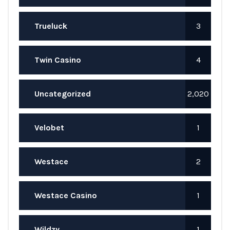
Trueluck
3
Twin Casino
4
Uncategorized
2,020
Velobet
1
Westace
2
Westace Casino
1
Wildzy
1