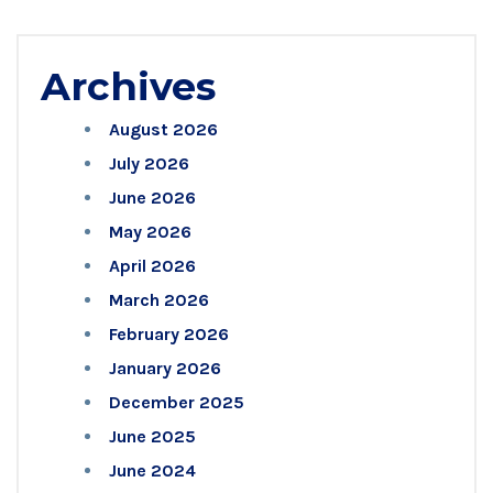
Archives
August 2026
July 2026
June 2026
May 2026
April 2026
March 2026
February 2026
January 2026
December 2025
June 2025
June 2024