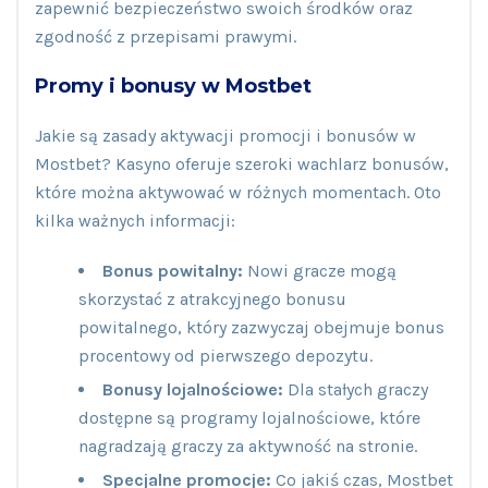
zapewnić bezpieczeństwo swoich środków oraz
zgodność z przepisami prawymi.
Promy i bonusy w Mostbet
Jakie są zasady aktywacji promocji i bonusów w
Mostbet? Kasyno oferuje szeroki wachlarz bonusów,
które można aktywować w różnych momentach. Oto
kilka ważnych informacji:
Bonus powitalny:
Nowi gracze mogą
skorzystać z atrakcyjnego bonusu
powitalnego, który zazwyczaj obejmuje bonus
procentowy od pierwszego depozytu.
Bonusy lojalnościowe:
Dla stałych graczy
dostępne są programy lojalnościowe, które
nagradzają graczy za aktywność na stronie.
Specjalne promocje:
Co jakiś czas, Mostbet