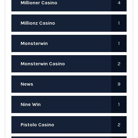
Millioner Casino
4
Millionz Casino
1
Monsterwin
1
Monsterwin Casino
2
News
9
Nine Win
1
Pistolo Casino
2