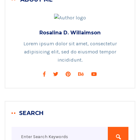
Rosalina D. Willaimson
Lorem ipsum dolor sit amet, consectetur
adipisicing elit, sed do eiusmod tempor
incididunt.
SEARCH