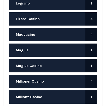
Legiano
1
Lizaro Casino
4
Madcasino
4
Magius
1
Magius Casino
1
Millioner Casino
4
Millionz Casino
1