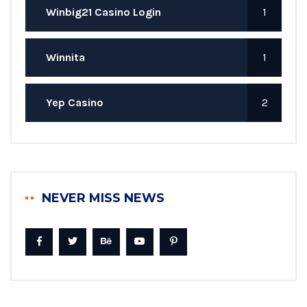
Winbig21 Casino Login
1
Winnita
1
Yep Casino
2
NEVER MISS NEWS