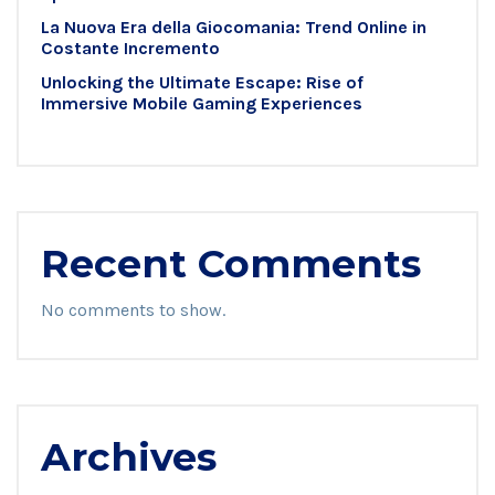
La Nuova Era della Giocomania: Trend Online in
Costante Incremento
Unlocking the Ultimate Escape: Rise of
Immersive Mobile Gaming Experiences
Recent Comments
No comments to show.
Archives