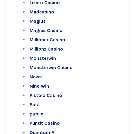
Lizaro Casino
Madcasino
Magius
Magius Casino
Millioner Casino
Millionz Casino
Monsterwin
Monsterwin Casino
News
Nine Win
Pistolo Casino
Post
public
Puntit Casino
Quantum Ai