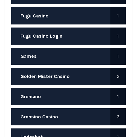
Fugu Casino
1
Fugu Casino Login
1
Games
1
Golden Mister Casino
3
Gransino
1
Gransino Casino
3
Hadesbet
1