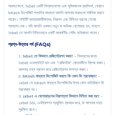
সারসংক্ষেপে, 1xbet একটি বিশ্বাসযোগ্য এবং সুবিধাজনক প্ল্যাটফর্ম, যেখানে
bKash ডিপোজিট পদ্ধতির মাধ্যমে আপনি আপনার জয়গুলো সর্বাধিক করতে
পারেন। সাইটটি ব্যবহারকারীবান্ধব, নিরাপদ এবং বিভিন্ন ধরনের গেমের
প্রস্তাব দেয়। যদি আপনি একজন নতুন বা অভিজ্ঞ খেলোয়াড় হন, তাহলে
1xbet তে আপনি নিশ্চিতভাবে একটি আকর্ষণীয় গেমিং অভিজ্ঞতা পাবেন।
প্রশ্ন-উত্তর পর্ব (FAQs)
1xbet তে কিভাবে রেজিস্ট্রেশন করব?
– নিবন্ধনের জন্য
1xbet ওয়েবসাইটে যান এবং “রেজিস্টার” বোতামটিতে ক্লিক করুন।
আপনার তথ্য প্রবেশ করে রেজিস্ট্রেশন সম্পন্ন করুন।
bKash মাধ্যমে ডিপোজিট করতে কি কোন ফি প্রযোজ্য?
–
১xbet তে bKash মাধ্যমে ডিপোজিটের উপর কোন অতিরিক্ত ফি
প্রযোজ্য নয়।
১xbet এ খেলোয়াড়দের নিরাপত্তা কিভাবে নিশ্চিত করা হয়?
–
১xbet SSL এনক্রিপশন প্রযুক্তি ব্যবহার করে, যা আপনার তথ্য
সুরক্ষিত রাখে।