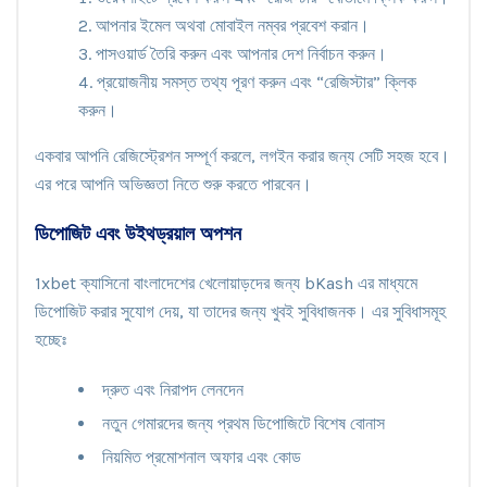
আপনার ইমেল অথবা মোবাইল নম্বর প্রবেশ করান।
পাসওয়ার্ড তৈরি করুন এবং আপনার দেশ নির্বাচন করুন।
প্রয়োজনীয় সমস্ত তথ্য পূরণ করুন এবং “রেজিস্টার” ক্লিক
করুন।
একবার আপনি রেজিস্ট্রেশন সম্পূর্ণ করলে, লগইন করার জন্য সেটি সহজ হবে।
এর পরে আপনি অভিজ্ঞতা নিতে শুরু করতে পারবেন।
ডিপোজিট এবং উইথড্রয়াল অপশন
1xbet ক্যাসিনো বাংলাদেশের খেলোয়াড়দের জন্য bKash এর মাধ্যমে
ডিপোজিট করার সুযোগ দেয়, যা তাদের জন্য খুবই সুবিধাজনক। এর সুবিধাসমূহ
হচ্ছেঃ
দ্রুত এবং নিরাপদ লেনদেন
নতুন গেমারদের জন্য প্রথম ডিপোজিটে বিশেষ বোনাস
নিয়মিত প্রমোশনাল অফার এবং কোড