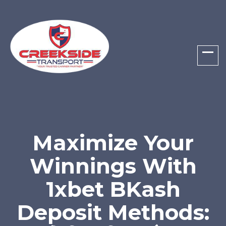
Maximize Your
Winnings With
1xbet BKash
Deposit Methods: