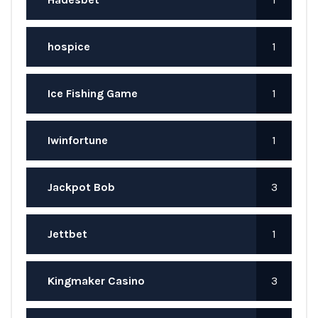
hospice
1
Ice Fishing Game
1
Iwinfortune
1
Jackpot Bob
3
Jettbet
1
Kingmaker Casino
3