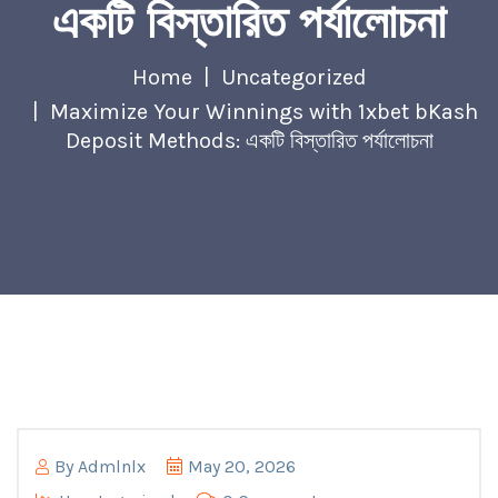
একটি বিস্তারিত পর্যালোচনা
Home
Uncategorized
Maximize Your Winnings with 1xbet bKash
Deposit Methods: একটি বিস্তারিত পর্যালোচনা
By
Admlnlx
May 20, 2026