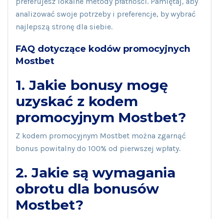
preferujesz lokalne metody płatności. Pamiętaj, aby
analizować swoje potrzeby i preferencje, by wybrać
najlepszą stronę dla siebie.
FAQ dotyczące kodów promocyjnych
Mostbet
1. Jakie bonusy mogę
uzyskać z kodem
promocyjnym Mostbet?
Z kodem promocyjnym Mostbet można zgarnąć
bonus powitalny do 100% od pierwszej wpłaty.
2. Jakie są wymagania
obrotu dla bonusów
Mostbet?