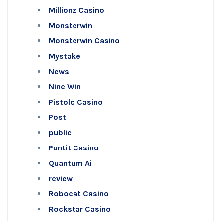
Millionz Casino
Monsterwin
Monsterwin Casino
Mystake
News
Nine Win
Pistolo Casino
Post
public
Puntit Casino
Quantum Ai
review
Robocat Casino
Rockstar Casino