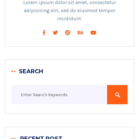
Lorem ipsum dolor sit amet, consectetur
adipisicing elit, sed do eiusmod tempor
incididunt.
SEARCH
RECENT POST