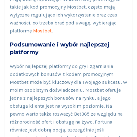
takie jak kod promocyjny Mostbet, często mają
wytyczne regulujące ich wykorzystanie oraz czas
ważności, co trzeba brać pod uwagę, wybierając
platformę
Mostbet
.
Podsumowanie i wybór najlepszej
platformy
Wybór najlepszej platformy do gry i zgarniania
dodatkowych bonusów z kodem promocyjnym
Mostbet może być kluczowy dla Twojego sukcesu. W
moim osobistym doświadczeniu, Mostbet oferuje
jedne z najlepszych bonusów na rynku, a jego
obsługa klienta jest na wysokim poziomie. Na
pewno warto także rozważyć Bet365 ze względu na
różnorodność ofert i obsługę na żywo. Fortuna
również jest dobrą opcją, szczególnie jeśli