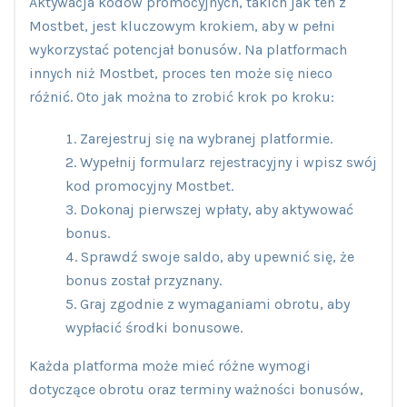
Aktywacja kodów promocyjnych, takich jak ten z
Mostbet, jest kluczowym krokiem, aby w pełni
wykorzystać potencjał bonusów. Na platformach
innych niż Mostbet, proces ten może się nieco
różnić. Oto jak można to zrobić krok po kroku:
Zarejestruj się na wybranej platformie.
Wypełnij formularz rejestracyjny i wpisz swój
kod promocyjny Mostbet.
Dokonaj pierwszej wpłaty, aby aktywować
bonus.
Sprawdź swoje saldo, aby upewnić się, że
bonus został przyznany.
Graj zgodnie z wymaganiami obrotu, aby
wypłacić środki bonusowe.
Każda platforma może mieć różne wymogi
dotyczące obrotu oraz terminy ważności bonusów,