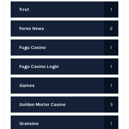
first
1
Forex News
2
Fugu Casino
1
Fugu Casino Login
1
Games
1
Golden Mister Casino
3
Gransino
1