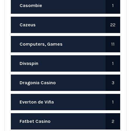
Casombie
1
Cazeus
22
Computers, Games
11
Divaspin
1
Dragonia Casino
3
Everton de Viña
1
Fatbet Casino
2