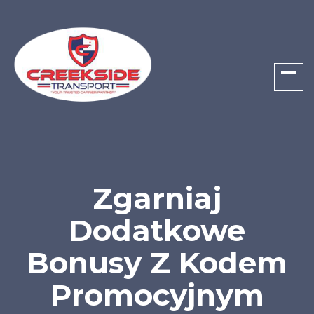
Zgarniaj
Dodatkowe
Bonusy Z Kodem
Promocyjnym