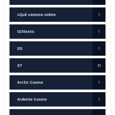
¿Qué casinos online
1
123texts
1
25
1
27
31
Arctic Casino
1
Ardente Casino
1