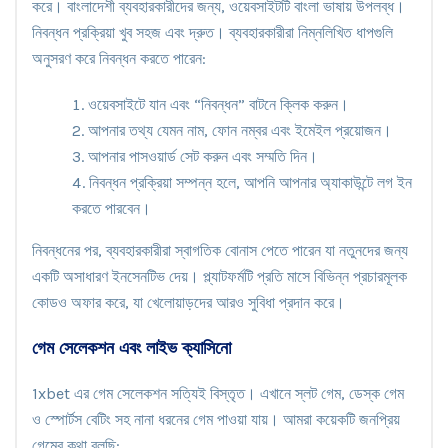
করে। বাংলাদেশী ব্যবহারকারীদের জন্য, ওয়েবসাইটটি বাংলা ভাষায় উপলব্ধ।
নিবন্ধন প্রক্রিয়া খুব সহজ এবং দ্রুত। ব্যবহারকারীরা নিম্নলিখিত ধাপগুলি
অনুসরণ করে নিবন্ধন করতে পারেন:
ওয়েবসাইটে যান এবং “নিবন্ধন” বাটনে ক্লিক করুন।
আপনার তথ্য যেমন নাম, ফোন নম্বর এবং ইমেইল প্রয়োজন।
আপনার পাসওয়ার্ড সেট করুন এবং সম্মতি দিন।
নিবন্ধন প্রক্রিয়া সম্পন্ন হলে, আপনি আপনার অ্যাকাউন্টে লগ ইন
করতে পারবেন।
নিবন্ধনের পর, ব্যবহারকারীরা স্বাগতিক বোনাস পেতে পারেন যা নতুনদের জন্য
একটি অসাধারণ ইনসেনটিভ দেয়। প্ল্যাটফর্মটি প্রতি মাসে বিভিন্ন প্রচারমূলক
কোডও অফার করে, যা খেলোয়াড়দের আরও সুবিধা প্রদান করে।
গেম সেলেকশন এবং লাইভ ক্যাসিনো
1xbet এর গেম সেলেকশন সত্যিই বিস্তৃত। এখানে স্লট গেম, ডেস্ক গেম
ও স্পোর্টস বেটিং সহ নানা ধরনের গেম পাওয়া যায়। আমরা কয়েকটি জনপ্রিয়
গেমের কথা বলছি: