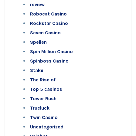
review
Robocat Casino
Rockstar Casino
Seven Casino
Spellen
Spin Million Casino
Spinboss Casino
Stake
The Rise of
Top 5 casinos
Tower Rush
Trueluck
Twin Casino
Uncategorized