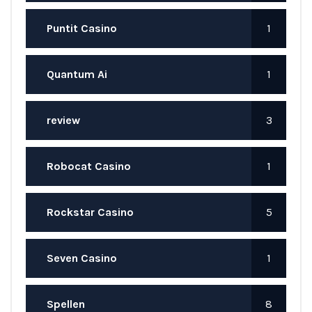
Puntit Casino
1
Quantum Ai
1
review
3
Robocat Casino
1
Rockstar Casino
5
Seven Casino
1
Spellen
8