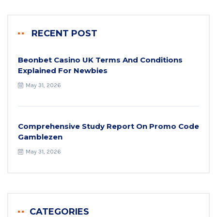
RECENT POST
Beonbet Casino UK Terms And Conditions
Explained For Newbies
May 31, 2026
Comprehensive Study Report On Promo Code
Gamblezen
May 31, 2026
CATEGORIES