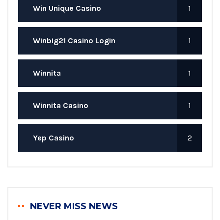
Win Unique Casino
1
Winbig21 Casino Login
1
Winnita
1
Winnita Casino
1
Yep Casino
2
NEVER MISS NEWS