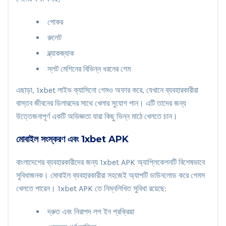
পোকর
রুলেট
ব্ল্যাকজ্যাক
স্লট মেশিনের বিভিন্ন ধরনের গেম
এছাড়া, 1xbet লাইভ ক্যাসিনো গেমও অফার করে, যেখানে ব্যবহারকারীরা
বাস্তব জীবনের ডিলারদের সাথে খেলার সুযোগ পান। এটি তাদের জন্য
উত্তেজনাপূর্ণ একটি অভিজ্ঞতা যারা কিছু ভিন্ন মাঠে খেলতে চান।
মোবাইল সংস্করণ এবং 1xbet APK
বাংলাদেশের ব্যবহারকারীদের জন্য 1xbet APK অ্যাপ্লিকেশনটি বিশেষভাবে
সুবিধাজনক। মোবাইল ব্যবহারকারীরা সহজেই অ্যাপটি ডাউনলোড করে গেমস
খেলতে পারেন। 1xbet APK তে নিম্নলিখিত সুবিধা রয়েছে:
দ্রুত এবং নিরাপদ লগ ইন প্রক্রিয়া