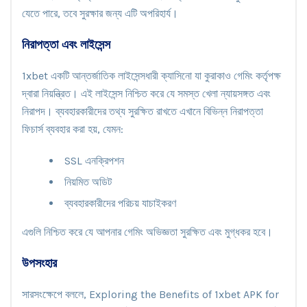
যেতে পারে, তবে সুরক্ষার জন্য এটি অপরিহার্য।
নিরাপত্তা এবং লাইসেন্স
1xbet একটি আন্তর্জাতিক লাইসেন্সধারী ক্যাসিনো যা কুরাকাও গেমিং কর্তৃপক্ষ
দ্বারা নিয়ন্ত্রিত। এই লাইসেন্স নিশ্চিত করে যে সমস্ত খেলা ন্যায়সঙ্গত এবং
নিরাপদ। ব্যবহারকারীদের তথ্য সুরক্ষিত রাখতে এখানে বিভিন্ন নিরাপত্তা
ফিচার্স ব্যবহার করা হয়, যেমন:
SSL এনক্রিপশন
নিয়মিত অডিট
ব্যবহারকারীদের পরিচয় যাচাইকরণ
এগুলি নিশ্চিত করে যে আপনার গেমিং অভিজ্ঞতা সুরক্ষিত এবং মুগ্ধকর হবে।
উপসংহার
সারসংক্ষেপে বললে, Exploring the Benefits of 1xbet APK for