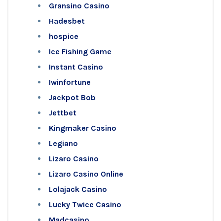
Gransino Casino
Hadesbet
hospice
Ice Fishing Game
Instant Casino
Iwinfortune
Jackpot Bob
Jettbet
Kingmaker Casino
Legiano
Lizaro Casino
Lizaro Casino Online
Lolajack Casino
Lucky Twice Casino
Madcasino