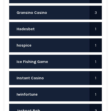
Gransino Casino
3
Hadesbet
1
hospice
1
Ice Fishing Game
1
Instant Casino
1
Iwinfortune
1
Jackpot Bob
3