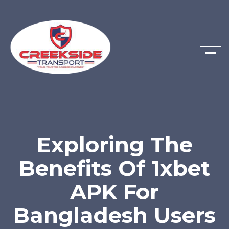
Exploring The
Benefits Of 1xbet
APK For
Bangladesh Users