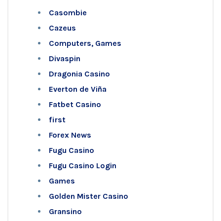
Casombie
Cazeus
Computers, Games
Divaspin
Dragonia Casino
Everton de Viña
Fatbet Casino
first
Forex News
Fugu Casino
Fugu Casino Login
Games
Golden Mister Casino
Gransino