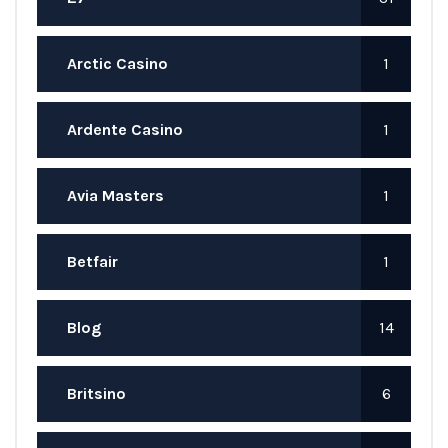
Arctic Casino
1
Ardente Casino
1
Avia Masters
1
Betfair
1
Blog
14
Britsino
6