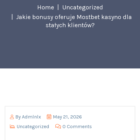
Home
Uncategorized
Jakie bonusy oferuje Mostbet kasyno dla
stałych klientów?
By
Admlnlx
May 21, 2026
Uncategorized
0 Comments