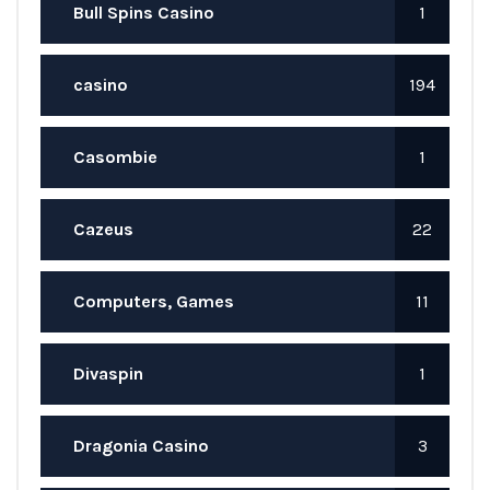
Bull Spins Casino
1
casino
194
Casombie
1
Cazeus
22
Computers, Games
11
Divaspin
1
Dragonia Casino
3