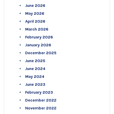
June 2026
May 2026
April 2026
March 2026
February 2026
January 2026
December 2025
June 2025
June 2024
May 2024
June 2023
February 2023
December 2022
November 2022