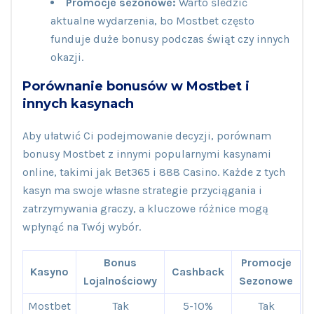
Promocje sezonowe:
Warto śledzić
aktualne wydarzenia, bo Mostbet często
funduje duże bonusy podczas świąt czy innych
okazji.
Porównanie bonusów w Mostbet i
innych kasynach
Aby ułatwić Ci podejmowanie decyzji, porównam
bonusy Mostbet z innymi popularnymi kasynami
online, takimi jak Bet365 i 888 Casino. Każde z tych
kasyn ma swoje własne strategie przyciągania i
zatrzymywania graczy, a kluczowe różnice mogą
wpłynąć na Twój wybór.
Bonus
Promocje
Kasyno
Cashback
Lojalnościowy
Sezonowe
Mostbet
Tak
5-10%
Tak