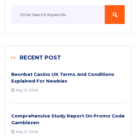
RECENT POST
Beonbet Casino UK Terms And Conditions
Explained For Newbies
May 31, 2026
Comprehensive Study Report On Promo Code
Gamblezen
May 31, 2026