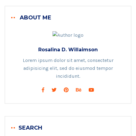
ABOUT ME
Rosalina D. Willaimson
Lorem ipsum dolor sit amet, consectetur
adipisicing elit, sed do eiusmod tempor
incididunt.
SEARCH