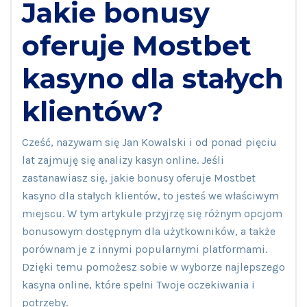
Jakie bonusy
oferuje Mostbet
kasyno dla stałych
klientów?
Cześć, nazywam się Jan Kowalski i od ponad pięciu
lat zajmuję się analizy kasyn online. Jeśli
zastanawiasz się, jakie bonusy oferuje Mostbet
kasyno dla stałych klientów, to jesteś we właściwym
miejscu. W tym artykule przyjrzę się różnym opcjom
bonusowym dostępnym dla użytkowników, a także
porównam je z innymi popularnymi platformami.
Dzięki temu pomożesz sobie w wyborze najlepszego
kasyna online, które spełni Twoje oczekiwania i
potrzeby.