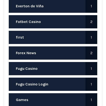
Everton de Viña
1
Fatbet Casino
2
first
1
Forex News
2
Fugu Casino
1
Fugu Casino Login
1
Games
1