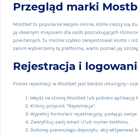
Przegląd marki Mostb
Mostbet to popularne kasyno online, które cieszy się du
ją idealnym miejscem dla osób poszukujących różnorodn
powitalnych. Tu można szybko zarejestrować konto i r
zanim wybierzemy tę platformę, warto poznać jej szczeg
Rejestracja i logowan
Proces rejestracji w Mostbet jest bardzo intuicyjny i s
Wejdź na stronę Mostbet lub pobierz aplikację 
Kliknij przycisk “Rejestracja”.
Wypełnij formularz rejestracyjny, podając swoj
Zweryfikuj swój email i/lub numer telefonu.
Dokonaj pierwszego depozytu, aby aktywować b