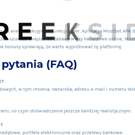
R
E
E
K
S
I
uje wiele atrakcyjnych funkcji i gier. Aplikacja Mostbet APK
eżeli szukasz miejsca do zabawy w gry hazardowe online, Mos
ne bonusy sprawiają, że warto wypróbować tę platformę.
 pytania (FAQ)
t?
wych, w tym imienia, nazwiska, adresu e-mail i numeru tele
ami, co czyni doświadczenie jeszcze bardziej realistycznym.
t?
redytowe, portfele elektroniczne oraz przelewy bankowe.