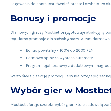
Logowanie do konta jest również proste i szybkie. Po s
Bonusy i promocje
Dla nowych graczy Mostbet przygotowuje atrakcyjny bo
regularne promocje dla stałych graczy, w tym darmowe o
Bonus powitalny – 100% do 2000 PLN.
Darmowe spiny na wybrane automaty.
Program lojalnościowy z dodatkowymi nagrod
Warto śledzić sekcję promocji, aby nie przegapić żadn
Wybór gier w Mostbe
Mostbet oferuje szeroki wybór gier, które zadowolą zar