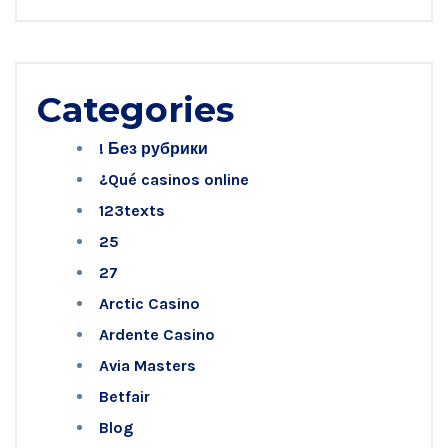
Categories
! Без рубрики
¿Qué casinos online
123texts
25
27
Arctic Casino
Ardente Casino
Avia Masters
Betfair
Blog