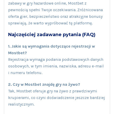
zabawy w gry hazardowe online, Mostbet z
pewnością spełni Twoje oczekiwania. Zróżnicowana
oferta gier, bezpieczeństwo oraz atrakcyjne bonusy
sprawiają, że warto wypróbować tę platformę.
Najczęściej zadawane pytania (FAQ)
1. Jakie są wymagania dotyczące rejestracji w
Mostbet?
Rejestracja wymaga podania podstawowych danych
osobowych, w tym imienia, nazwiska, adresu e-mail
i numeru telefonu.
2. Czy w Mostbet znajdę gry na żywo?
Tak, Mostbet oferuje gry na żywo z prawdziwymi
krupierami, co czyni doświadczenie jeszcze bardziej
realistycznym.