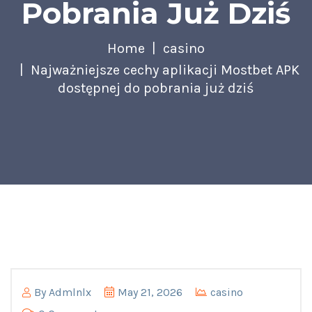
Pobrania Już Dziś
Home
casino
Najważniejsze cechy aplikacji Mostbet APK
dostępnej do pobrania już dziś
By
Admlnlx
May 21, 2026
casino