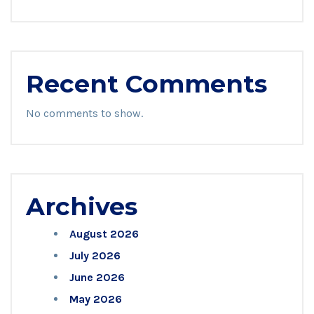
Recent Comments
No comments to show.
Archives
August 2026
July 2026
June 2026
May 2026