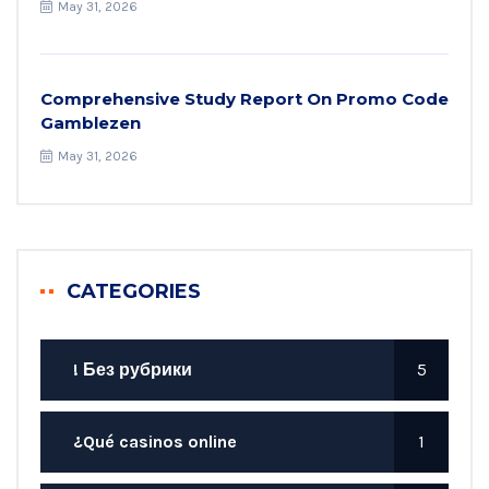
May 31, 2026
Comprehensive Study Report On Promo Code
Gamblezen
May 31, 2026
CATEGORIES
! Без рубрики
5
¿Qué casinos online
1