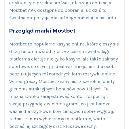
artykule tym przekonam Was, dlaczego aplikacja
Mostbet APK dostępna do pobrania już dziś to
świetna propozycja dla każdego miłośnika hazardu.
Przegląd marki Mostbet
Mostbet to popularne kasyno online, które cieszy się
dużą renomą wśród graczy z całego świata. Jego
platforma oferuje nie tylko kasyno, ale także zakłady
sportowe, co czyni ją idealnym miejscem dla osób
poszukujących różnorodnych form rozrywki online.
Wśród graczy Mostbet znany jest z szerokiej oferty
gier oraz atrakcyjnych bonusów powitalnych. Tu
można szybko zarejestrować konto i rozpocząć
swoją przygodę z wieloma grami, co jest bardzo
ważne dla użytkowników ceniących sobie wygodę.
Jednak zanim wybierzemy tę platformę, warto
poznać jej szczegóły oraz kluczowe cechy.