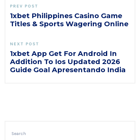
PREV POST
1xbet Philippines Casino Game
Titles & Sports Wagering Online
NEXT POST
1xbet App Get For Android In
Addition To Ios Updated 2026
Guide Goal Apresentando India
Search