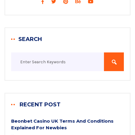
SEARCH
RECENT POST
Beonbet Casino UK Terms And Conditions
Explained For Newbies