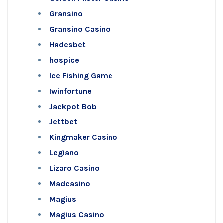
Gransino
Gransino Casino
Hadesbet
hospice
Ice Fishing Game
Iwinfortune
Jackpot Bob
Jettbet
Kingmaker Casino
Legiano
Lizaro Casino
Madcasino
Magius
Magius Casino