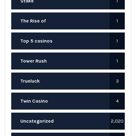
Stake
1
The Rise of
1
Top 5 casinos
1
Tower Rush
1
Trueluck
3
Twin Casino
4
Uncategorized
2,020