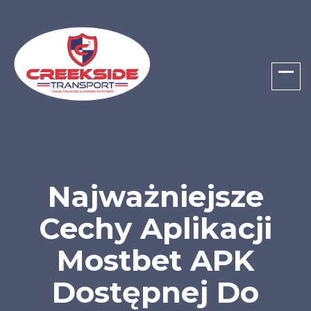
Najważniejsze
Cechy Aplikacji
Mostbet APK
Dostępnej Do