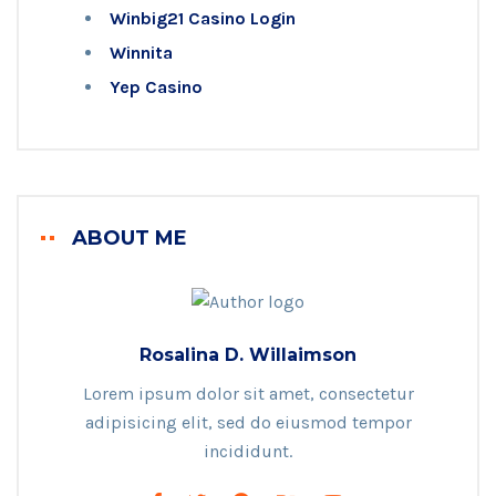
Winbig21 Casino Login
Winnita
Yep Casino
ABOUT ME
Rosalina D. Willaimson
Lorem ipsum dolor sit amet, consectetur
adipisicing elit, sed do eiusmod tempor
incididunt.