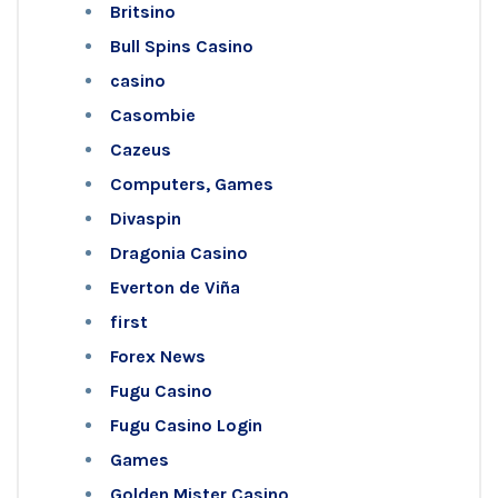
Britsino
Bull Spins Casino
casino
Casombie
Cazeus
Computers, Games
Divaspin
Dragonia Casino
Everton de Viña
first
Forex News
Fugu Casino
Fugu Casino Login
Games
Golden Mister Casino