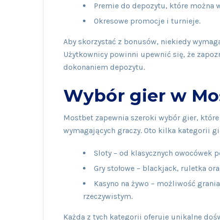
Premie do depozytu, które można w
Okresowe promocje i turnieje.
Aby skorzystać z bonusów, niekiedy wymaga
Użytkownicy powinni upewnić się, że zapoz
dokonaniem depozytu.
Wybór gier w Mo
Mostbet zapewnia szeroki wybór gier, które
wymagających graczy. Oto kilka kategorii gi
Sloty – od klasycznych owocówek p
Gry stołowe – blackjack, ruletka or
Kasyno na żywo – możliwość grani
rzeczywistym.
Każda z tych kategorii oferuje unikalne do