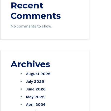
Recent
Comments
No comments to show.
Archives
August 2026
July 2026
June 2026
May 2026
April 2026