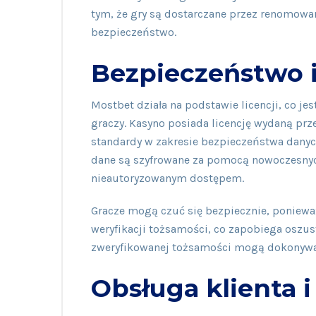
tym, że gry są dostarczane przez renomowa
bezpieczeństwo.
Bezpieczeństwo i
Mostbet działa na podstawie licencji, co j
graczy. Kasyno posiada licencję wydaną prz
standardy w zakresie bezpieczeństwa danyc
dane są szyfrowane za pomocą nowoczesnych
nieautoryzowanym dostępem.
Gracze mogą czuć się bezpiecznie, poniewa
weryfikacji tożsamości, co zapobiega oszus
zweryfikowanej tożsamości mogą dokonywa
Obsługa klienta 