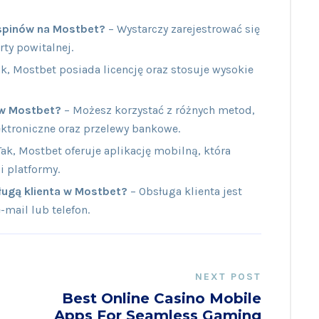
spinów na Mostbet?
– Wystarczy zarejestrować się
rty powitalnej.
k, Mostbet posiada licencję oraz stosuje wysokie
 w Mostbet?
– Możesz korzystać z różnych metod,
lektroniczne oraz przelewy bankowe.
Tak, Mostbet oferuje aplikację mobilną, która
i platformy.
ługą klienta w Mostbet?
– Obsługa klienta jest
-mail lub telefon.
NEXT POST
Best Online Casino Mobile
Apps For Seamless Gaming