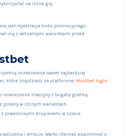
ykorzystać na różne gry.
na jest rejestracja kodu promocyjnego.
nali się z aktualnymi warunkami przed
stbet
 spełnią oczekiwania nawet najbardziej
er, które znajdziesz na platformie:
Mostbet login
o nowoczesne maszyny z bogatą grafiką.
az pokery w różnych wariantach.
a z prawdziwymi krupierami w czasie
świadczenia i emocje. Warto również wspomnieć o