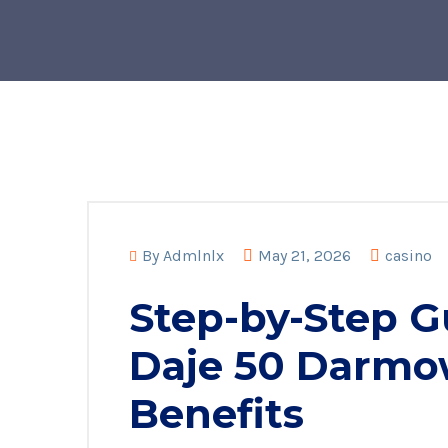
By
Admlnlx
May 21, 2026
casino
Step-by-Step G
Daje 50 Darmo
Benefits