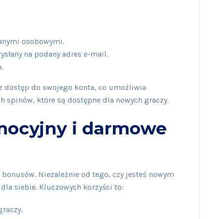
 danymi osobowymi.
wysłany na podany adres e-mail.
.
sz dostęp do swojego konta, co umożliwia
 spinów, które są dostępne dla nowych graczy.
mocyjny i darmowe
bonusów. Niezależnie od tego, czy jesteś nowym
dla siebie. Kluczowych korzyści to:
raczy.