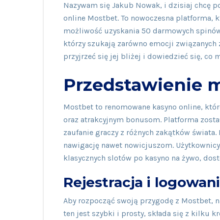
Nazywam się Jakub Nowak, i dzisiaj chcę p
online Mostbet. To nowoczesna platforma, kt
możliwość uzyskania 50 darmowych spinów.
którzy szukają zarówno emocji związanych z
przyjrzeć się jej bliżej i dowiedzieć się, co
Przedstawienie 
Mostbet to renomowane kasyno online, które
oraz atrakcyjnym bonusom. Platforma został
zaufanie graczy z różnych zakątków świata. K
nawigację nawet nowicjuszom. Użytkownicy 
klasycznych slotów po kasyno na żywo, dost
Rejestracja i logowan
Aby rozpocząć swoją przygodę z Mostbet, nal
ten jest szybki i prosty, składa się z kilku k