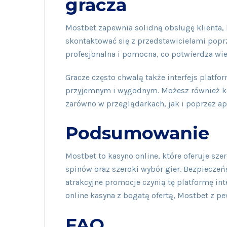
gracza
Mostbet zapewnia solidną obsługę klienta, 
skontaktować się z przedstawicielami poprze
profesjonalna i pomocna, co potwierdza wi
Gracze często chwalą także interfejs platfo
przyjemnym i wygodnym. Możesz również kor
zarówno w przeglądarkach, jak i poprzez ap
Podsumowanie
Mostbet to kasyno online, które oferuje sz
spinów oraz szeroki wybór gier. Bezpieczeń
atrakcyjne promocje czynią tę platformę int
online kasyna z bogatą ofertą, Mostbet z p
FAQ