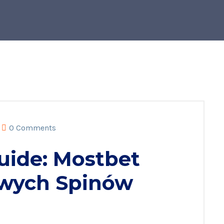
0 Comments
uide: Mostbet
wych Spinów