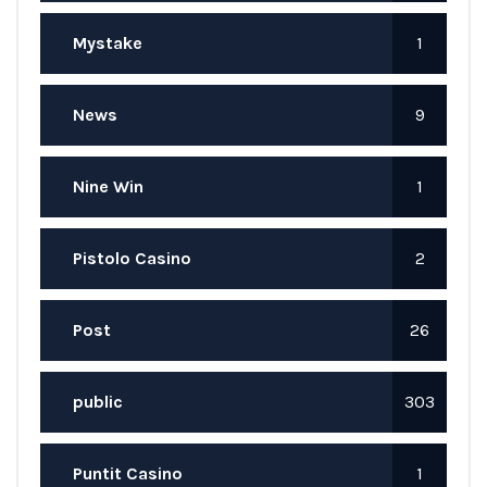
Mystake
1
News
9
Nine Win
1
Pistolo Casino
2
Post
26
public
303
Puntit Casino
1