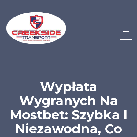
Wypłata
Wygranych Na
Mostbet: Szybka I
Niezawodna, Co