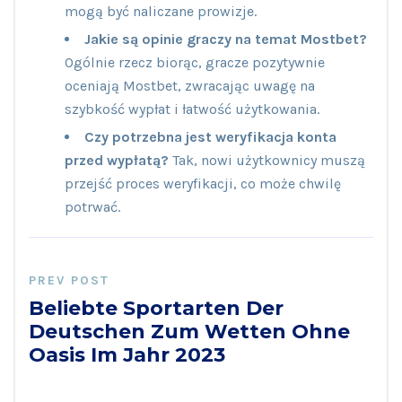
mogą być naliczane prowizje.
Jakie są opinie graczy na temat Mostbet?
Ogólnie rzecz biorąc, gracze pozytywnie
oceniają Mostbet, zwracając uwagę na
szybkość wypłat i łatwość użytkowania.
Czy potrzebna jest weryfikacja konta
przed wypłatą?
Tak, nowi użytkownicy muszą
przejść proces weryfikacji, co może chwilę
potrwać.
PREV POST
Beliebte Sportarten Der
Deutschen Zum Wetten Ohne
Oasis Im Jahr 2023