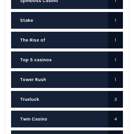
Spinboss Casino
1
Stake
1
The Rise of
1
Top 5 casinos
1
Tower Rush
1
Trueluck
3
Twin Casino
4