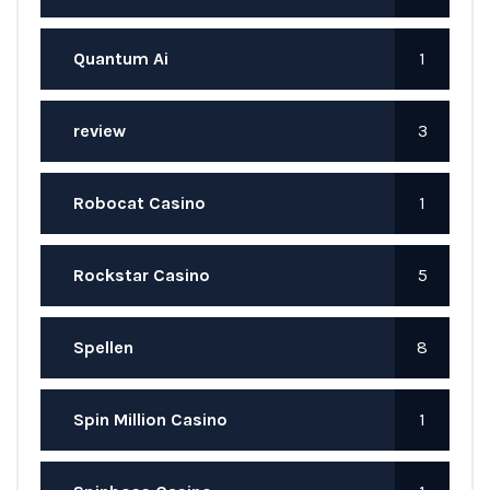
Quantum Ai
1
review
3
Robocat Casino
1
Rockstar Casino
5
Spellen
8
Spin Million Casino
1