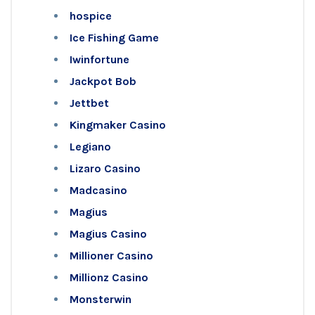
hospice
Ice Fishing Game
Iwinfortune
Jackpot Bob
Jettbet
Kingmaker Casino
Legiano
Lizaro Casino
Madcasino
Magius
Magius Casino
Millioner Casino
Millionz Casino
Monsterwin