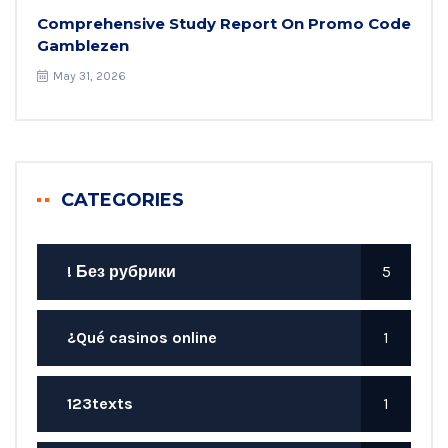
Comprehensive Study Report On Promo Code
Gamblezen
May 31, 2026
CATEGORIES
! Без рубрики
5
¿Qué casinos online
1
123texts
1