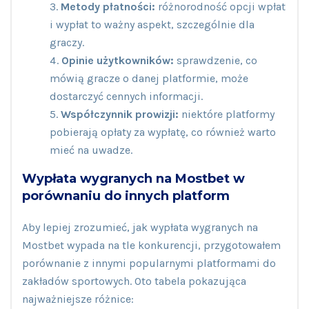
Metody płatności:
różnorodność opcji wpłat
i wypłat to ważny aspekt, szczególnie dla
graczy.
Opinie użytkowników:
sprawdzenie, co
mówią gracze o danej platformie, może
dostarczyć cennych informacji.
Współczynnik prowizji:
niektóre platformy
pobierają opłaty za wypłatę, co również warto
mieć na uwadze.
Wypłata wygranych na Mostbet w
porównaniu do innych platform
Aby lepiej zrozumieć, jak wypłata wygranych na
Mostbet wypada na tle konkurencji, przygotowałem
porównanie z innymi popularnymi platformami do
zakładów sportowych. Oto tabela pokazująca
najważniejsze różnice: