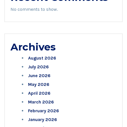
No comments to show.
Archives
August 2026
July 2026
June 2026
May 2026
April 2026
March 2026
February 2026
January 2026