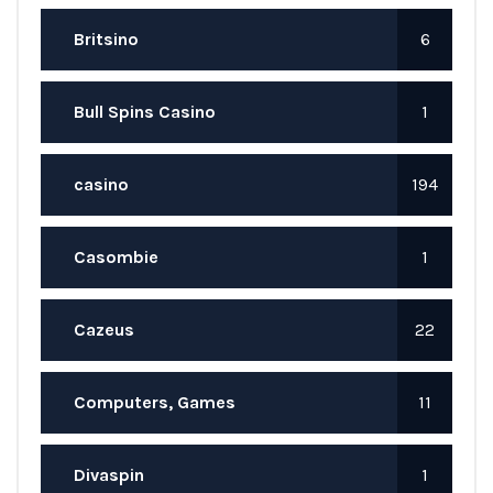
Britsino
6
Bull Spins Casino
1
casino
194
Casombie
1
Cazeus
22
Computers, Games
11
Divaspin
1