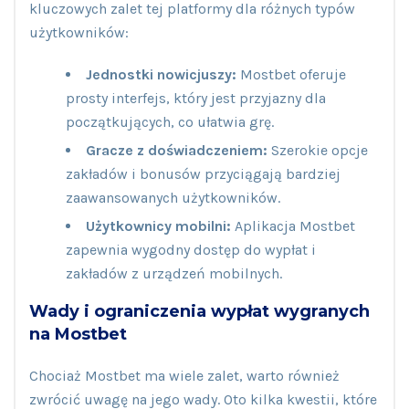
kluczowych zalet tej platformy dla różnych typów
użytkowników:
Jednostki nowicjuszy:
Mostbet oferuje
prosty interfejs, który jest przyjazny dla
początkujących, co ułatwia grę.
Gracze z doświadczeniem:
Szerokie opcje
zakładów i bonusów przyciągają bardziej
zaawansowanych użytkowników.
Użytkownicy mobilni:
Aplikacja Mostbet
zapewnia wygodny dostęp do wypłat i
zakładów z urządzeń mobilnych.
Wady i ograniczenia wypłat wygranych
na Mostbet
Chociaż Mostbet ma wiele zalet, warto również
zwrócić uwagę na jego wady. Oto kilka kwestii, które