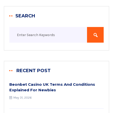
SEARCH
RECENT POST
Beonbet Casino UK Terms And Conditions
Explained For Newbies
May 31, 2026