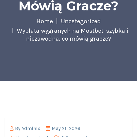
Mówią Gracze?
Home
Uncategorized
Wypłata wygranych na Mostbet: szybka i
niezawodna, co mówią gracze?
By
Admlnlx
May 21, 2026