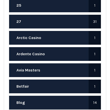
25
1
27
31
Arctic Casino
1
Ardente Casino
1
Avia Masters
1
Betfair
1
Blog
14