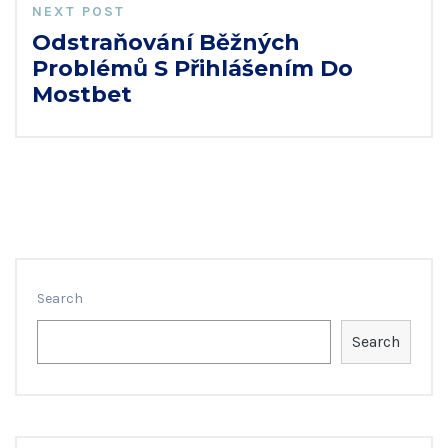
NEXT POST
Odstraňování Běžných
Problémů S Přihlášením Do
Mostbet
Search
Search