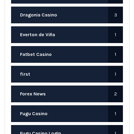
Dragonia Casino
3
Everton de Viña
1
Fatbet Casino
1
first
1
Forex News
2
Fugu Casino
1
Fugu Casino Login
1