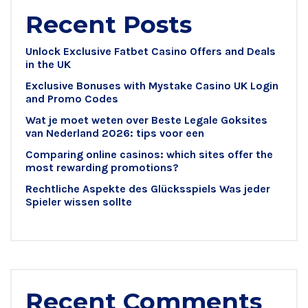
Recent Posts
Unlock Exclusive Fatbet Casino Offers and Deals
in the UK
Exclusive Bonuses with Mystake Casino UK Login
and Promo Codes
Wat je moet weten over Beste Legale Goksites
van Nederland 2026: tips voor een
Comparing online casinos: which sites offer the
most rewarding promotions?
Rechtliche Aspekte des Glücksspiels Was jeder
Spieler wissen sollte
Recent Comments