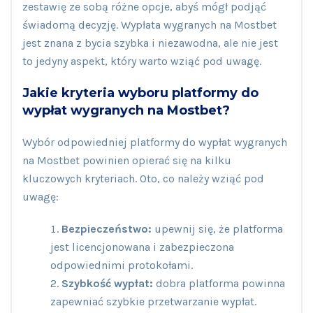
zestawię ze sobą różne opcje, abyś mógł podjąć
świadomą decyzję. Wypłata wygranych na Mostbet
jest znana z bycia szybka i niezawodna, ale nie jest
to jedyny aspekt, który warto wziąć pod uwagę.
Jakie kryteria wyboru platformy do
wypłat wygranych na Mostbet?
Wybór odpowiedniej platformy do wypłat wygranych
na Mostbet powinien opierać się na kilku
kluczowych kryteriach. Oto, co należy wziąć pod
uwagę:
Bezpieczeństwo:
upewnij się, że platforma
jest licencjonowana i zabezpieczona
odpowiednimi protokołami.
Szybkość wypłat:
dobra platforma powinna
zapewniać szybkie przetwarzanie wypłat.