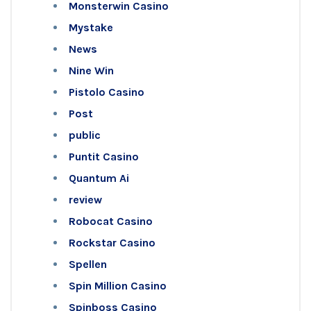
Monsterwin Casino
Mystake
News
Nine Win
Pistolo Casino
Post
public
Puntit Casino
Quantum Ai
review
Robocat Casino
Rockstar Casino
Spellen
Spin Million Casino
Spinboss Casino