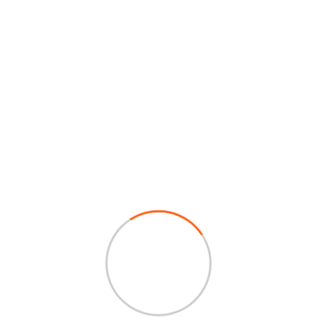
nformieren, besonders wenn Sie die offizielle Anleitung
ng/
bereits studiert haben. Eine sorgfältige Ausführung
hnen den schnellen Start ins Spielvergnügen.
o Anmeldung: Erste
en
in der Regel intuitiv gestaltet, doch gerade bei den
ren. Achten Sie darauf, dass Sie alle erforderlichen
sgemäß angeben. Ein häufiger Fehler ist die Nutzung von
der Verifizierung zu Problemen führen kann. Nehmen
 bevor Sie auf ‘Registrieren’ klicken.
 essenziell für die spätere Kontoverifizierung und
l-Adresse falsch eingeben, erhalten Sie möglicherweise
rt nicht zurücksetzen. Stellen Sie sicher, dass Ihre
 für die Zwei-Faktor-Authentifizierung oder zur