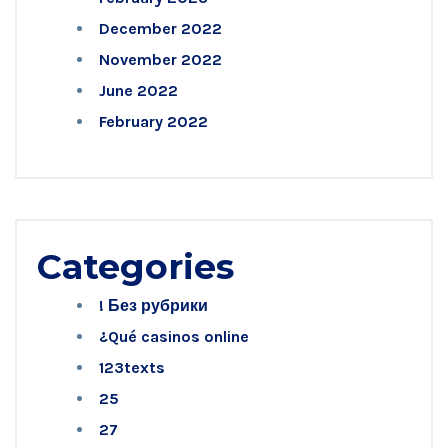
December 2022
November 2022
June 2022
February 2022
Categories
! Без рубрики
¿Qué casinos online
123texts
25
27