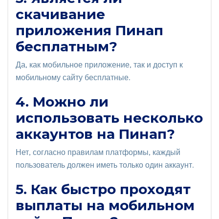
скачивание
приложения Пинап
бесплатным?
Да, как мобильное приложение, так и доступ к
мобильному сайту бесплатные.
4. Можно ли
использовать несколько
аккаунтов на Пинап?
Нет, согласно правилам платформы, каждый
пользователь должен иметь только один аккаунт.
5. Как быстро проходят
выплаты на мобильном