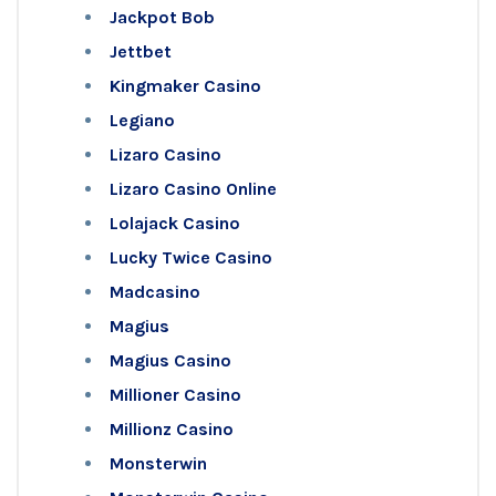
Jackpot Bob
Jettbet
Kingmaker Casino
Legiano
Lizaro Casino
Lizaro Casino Online
Lolajack Casino
Lucky Twice Casino
Madcasino
Magius
Magius Casino
Millioner Casino
Millionz Casino
Monsterwin