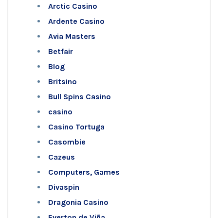
Arctic Casino
Ardente Casino
Avia Masters
Betfair
Blog
Britsino
Bull Spins Casino
casino
Casino Tortuga
Casombie
Cazeus
Computers, Games
Divaspin
Dragonia Casino
Everton de Viña