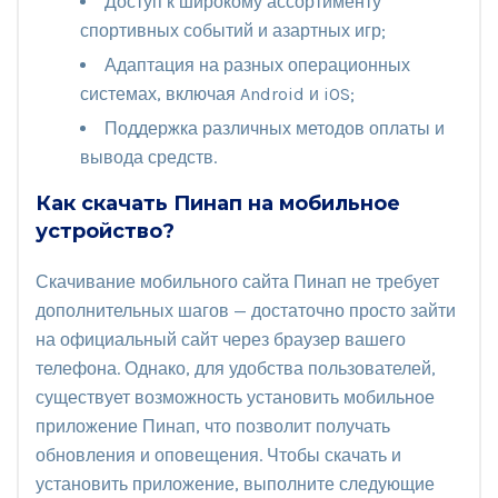
Доступ к широкому ассортименту
спортивных событий и азартных игр;
Адаптация на разных операционных
системах, включая Android и iOS;
Поддержка различных методов оплаты и
вывода средств.
Как скачать Пинап на мобильное
устройство?
Скачивание мобильного сайта Пинап не требует
дополнительных шагов — достаточно просто зайти
на официальный сайт через браузер вашего
телефона. Однако, для удобства пользователей,
существует возможность установить мобильное
приложение Пинап, что позволит получать
обновления и оповещения. Чтобы скачать и
установить приложение, выполните следующие