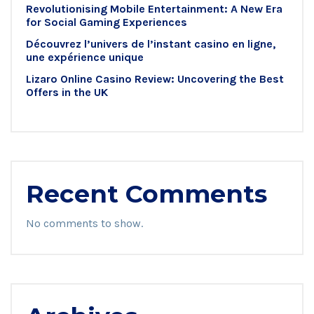
Revolutionising Mobile Entertainment: A New Era
for Social Gaming Experiences
Découvrez l’univers de l’instant casino en ligne,
une expérience unique
Lizaro Online Casino Review: Uncovering the Best
Offers in the UK
Recent Comments
No comments to show.