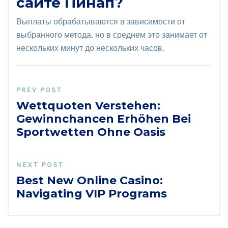
сайте Пинап?
Выплаты обрабатываются в зависимости от
выбранного метода, но в среднем это занимает от
нескольких минут до нескольких часов.
PREV POST
Wettquoten Verstehen:
Gewinnchancen Erhöhen Bei
Sportwetten Ohne Oasis
NEXT POST
Best New Online Casino:
Navigating VIP Programs