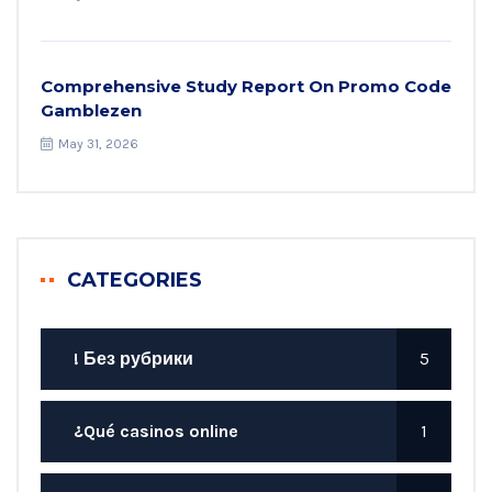
Comprehensive Study Report On Promo Code
Gamblezen
May 31, 2026
CATEGORIES
! Без рубрики
5
¿Qué casinos online
1