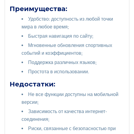
Преимущества:
Удобство: доступность из любой точки
мира в любое время;
Быстрая навигация по сайту;
Мгновенные обновления спортивных
событий и коэффициентов;
Поддержка различных языков;
Простота в использовании.
Недостатки:
Не все функции доступны на мобильной
версии;
Зависимость от качества интернет-
соединения;
Риски, связанные с безопасностью при