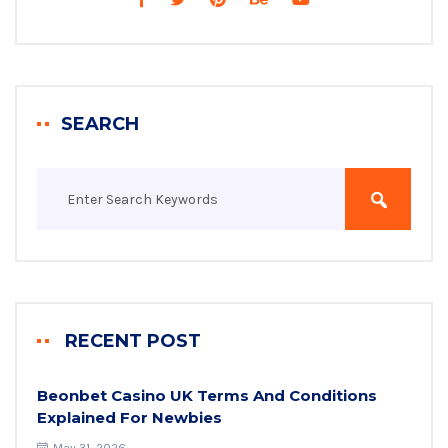
SEARCH
RECENT POST
Beonbet Casino UK Terms And Conditions
Explained For Newbies