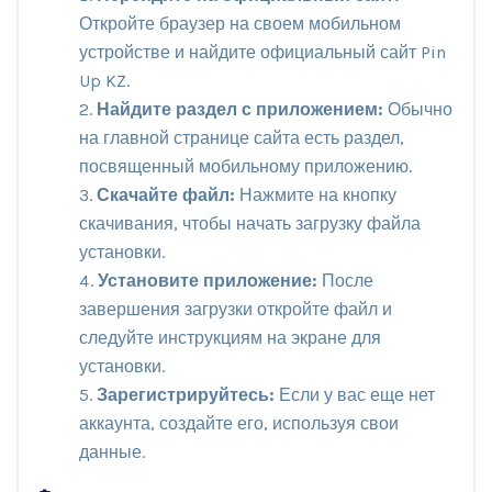
Откройте браузер на своем мобильном
устройстве и найдите официальный сайт Pin
Up KZ.
Найдите раздел с приложением:
Обычно
на главной странице сайта есть раздел,
посвященный мобильному приложению.
Скачайте файл:
Нажмите на кнопку
скачивания, чтобы начать загрузку файла
установки.
Установите приложение:
После
завершения загрузки откройте файл и
следуйте инструкциям на экране для
установки.
Зарегистрируйтесь:
Если у вас еще нет
аккаунта, создайте его, используя свои
данные.