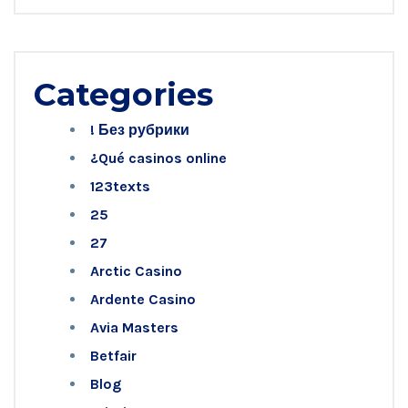
Categories
! Без рубрики
¿Qué casinos online
123texts
25
27
Arctic Casino
Ardente Casino
Avia Masters
Betfair
Blog