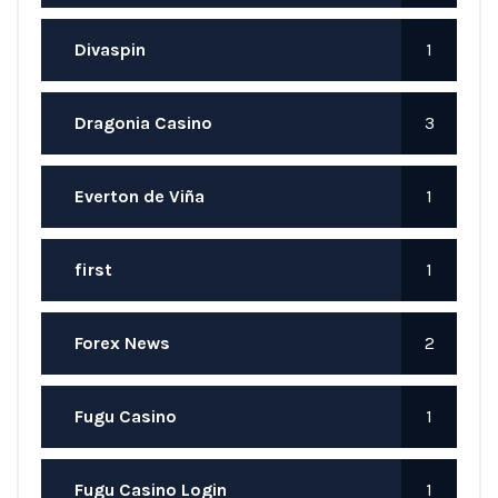
Divaspin
1
Dragonia Casino
3
Everton de Viña
1
first
1
Forex News
2
Fugu Casino
1
Fugu Casino Login
1