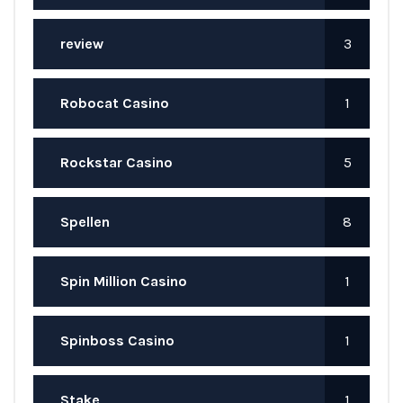
review
3
Robocat Casino
1
Rockstar Casino
5
Spellen
8
Spin Million Casino
1
Spinboss Casino
1
Stake
1