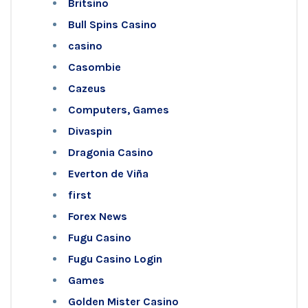
Britsino
Bull Spins Casino
casino
Casombie
Cazeus
Computers, Games
Divaspin
Dragonia Casino
Everton de Viña
first
Forex News
Fugu Casino
Fugu Casino Login
Games
Golden Mister Casino