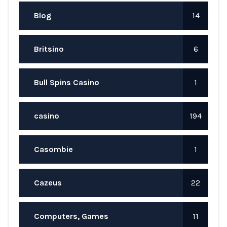
Blog
14
Britsino
6
Bull Spins Casino
1
casino
194
Casombie
1
Cazeus
22
Computers, Games
11