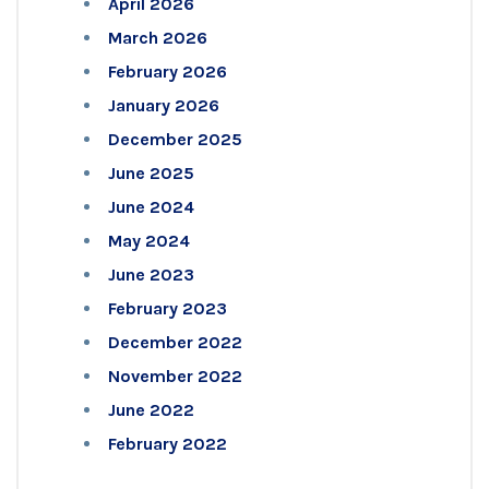
April 2026
March 2026
February 2026
January 2026
December 2025
June 2025
June 2024
May 2024
June 2023
February 2023
December 2022
November 2022
June 2022
February 2022