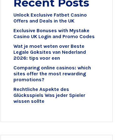
Recent Posts
Unlock Exclusive Fatbet Casino
Offers and Deals in the UK
Exclusive Bonuses with Mystake
Casino UK Login and Promo Codes
Wat je moet weten over Beste
Legale Goksites van Nederland
2026: tips voor een
Comparing online casinos: which
sites offer the most rewarding
promotions?
Rechtliche Aspekte des
Glücksspiels Was jeder Spieler
wissen sollte