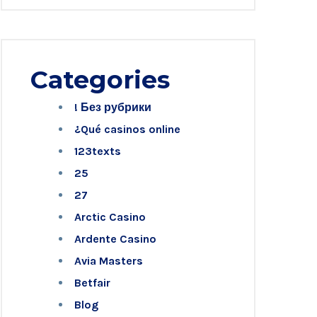
Categories
! Без рубрики
¿Qué casinos online
123texts
25
27
Arctic Casino
Ardente Casino
Avia Masters
Betfair
Blog