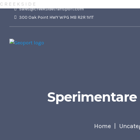
C
R
E
E
K
S
I
D
E
Sales@creeksidetransport.com
300 Oak Point HWY WPG MB R2R 1V1T
Sperimentare 
Home
Uncate