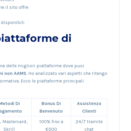
 il sito offre
 disponibili
piattaforme di
ne delle migliori piattaforme dove puoi
ani non AAMS
. Ho analizzato vari aspetti che ritengo
ormativa. Ecco le piattaforme principali
Metodi Di
Bonus Di
Assistenza
agamento
Benvenuto
Clienti
, Mastercard,
100% fino a
24/7 tramite
Skrill
€500
chat