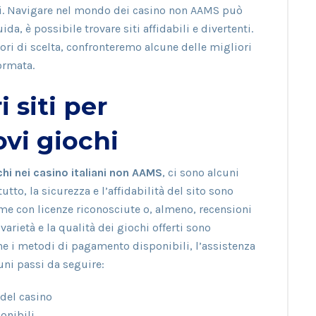
ili. Navigare nel mondo dei casino non AAMS può
a, è possibile trovare siti affidabili e divertenti.
ori di scelta, confronteremo alcune delle migliori
formata.
i siti per
vi giochi
hi nei casino italiani non AAMS
, ci sono alcuni
tto, la sicurezza e l’affidabilità del sito sono
rme con licenze riconosciute o, almeno, recensioni
varietà e la qualità dei giochi offerti sono
che i metodi di pagamento disponibili, l’assistenza
uni passi da seguire:
 del casino
onibili