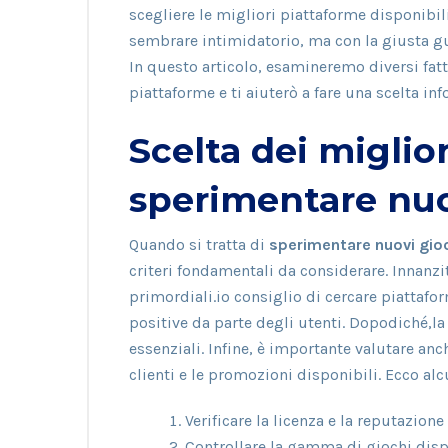
scegliere le migliori piattaforme disponib
sembrare intimidatorio, ma con la giusta guid
In questo articolo, esamineremo diversi fatt
piattaforme e ti aiuterò a fare una scelta in
Scelta dei miglior
sperimentare nuo
Quando si tratta di
sperimentare nuovi gioc
criteri fondamentali da considerare. Innanzitu
primordiali.io consiglio di cercare piattafo
positive da parte degli utenti. Dopodiché,la 
essenziali. Infine, è importante valutare an
clienti e le promozioni disponibili. Ecco alc
Verificare la licenza e la reputazione
Controllare la gamma di giochi disp