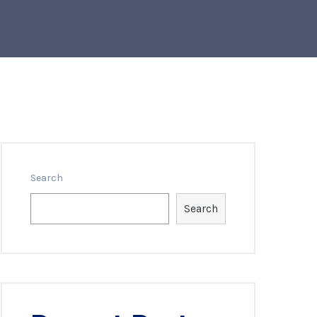
Search
Search