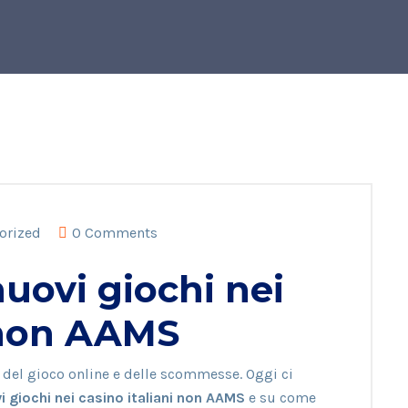
orized
0 Comments
uovi giochi nei
i non AAMS
e del gioco online e delle scommesse. Oggi ci
 giochi nei casino italiani non AAMS
e su come