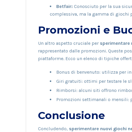
Betfair:
Conosciuto per la sua sicur
complessiva, ma la gamma di giochi p
Promozioni e Bu
Un altro aspetto cruciale per
sperimentare n
rappresentato dalle promozioni. Queste poss
piattaforme. Ecco un elenco di tipiche offert
Bonus di benvenuto: utilizza per ini
Giri gratuiti: ottimi per testare le s
Rimborsi: alcuni siti offrono rimbor
Promozioni settimanali o mensili: pe
Conclusione
Concludendo,
sperimentare nuovi giochi ne