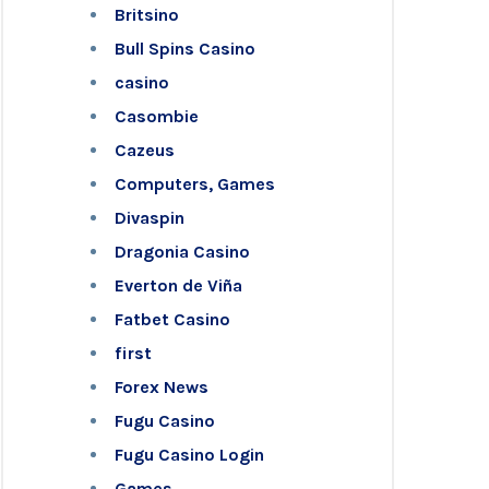
Britsino
Bull Spins Casino
casino
Casombie
Cazeus
Computers, Games
Divaspin
Dragonia Casino
Everton de Viña
Fatbet Casino
first
Forex News
Fugu Casino
Fugu Casino Login
Games