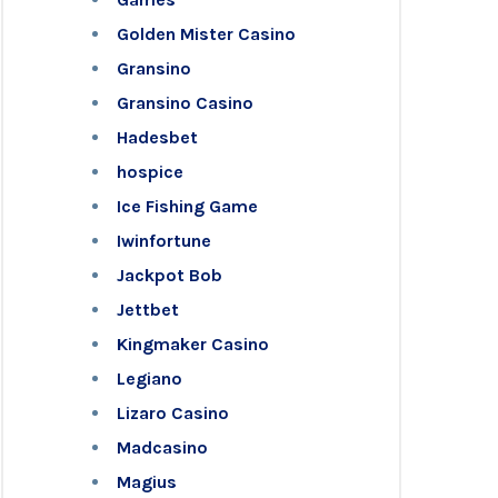
Golden Mister Casino
Gransino
Gransino Casino
Hadesbet
hospice
Ice Fishing Game
Iwinfortune
Jackpot Bob
Jettbet
Kingmaker Casino
Legiano
Lizaro Casino
Madcasino
Magius