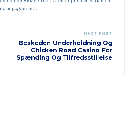
 casino non AAMS?
Le opzioni di prelievo variano in
cate ai pagamenti.
NEXT POST
Beskeden Underholdning Og
Chicken Road Casino For
Spænding Og Tilfredsstillelse