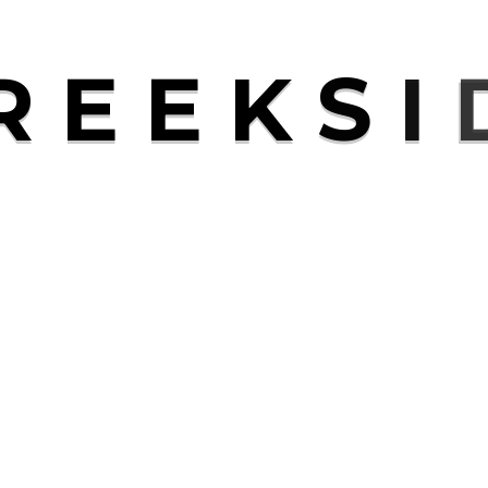
rend des Spiels.
zeitig zu platzieren.
Wetten.
R
E
E
K
S
I
 drastisch verändert. Spieler können während des
em Verlauf des Spiels. Dies fördert eine
res Wettumfeld.
n Deutschland:
gen und Chancen
h im Wandel, und mit den neuen gesetzlichen
Chancen für die Spieler. Eine der größten
verantwortungsvolles Spielen. Gleichzeitig
ationen und die Entwicklung neuer Wettprodukte.