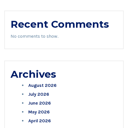
Recent Comments
No comments to show.
Archives
August 2026
July 2026
June 2026
May 2026
April 2026