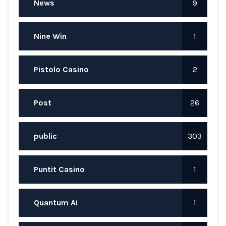
News
9
Nine Win
1
Pistolo Casino
2
Post
26
public
303
Puntit Casino
1
Quantum Ai
1