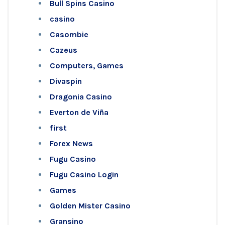
Bull Spins Casino
casino
Casombie
Cazeus
Computers, Games
Divaspin
Dragonia Casino
Everton de Viña
first
Forex News
Fugu Casino
Fugu Casino Login
Games
Golden Mister Casino
Gransino