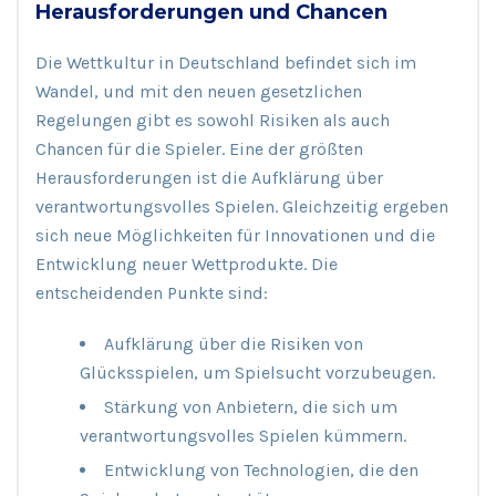
Herausforderungen und Chancen
Die Wettkultur in Deutschland befindet sich im
Wandel, und mit den neuen gesetzlichen
Regelungen gibt es sowohl Risiken als auch
Chancen für die Spieler. Eine der größten
Herausforderungen ist die Aufklärung über
verantwortungsvolles Spielen. Gleichzeitig ergeben
sich neue Möglichkeiten für Innovationen und die
Entwicklung neuer Wettprodukte. Die
entscheidenden Punkte sind:
Aufklärung über die Risiken von
Glücksspielen, um Spielsucht vorzubeugen.
Stärkung von Anbietern, die sich um
verantwortungsvolles Spielen kümmern.
Entwicklung von Technologien, die den