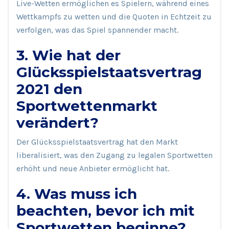
Live-Wetten ermöglichen es Spielern, während eines
Wettkampfs zu wetten und die Quoten in Echtzeit zu
verfolgen, was das Spiel spannender macht.
3. Wie hat der
Glücksspielstaatsvertrag
2021 den
Sportwettenmarkt
verändert?
Der Glücksspielstaatsvertrag hat den Markt
liberalisiert, was den Zugang zu legalen Sportwetten
erhöht und neue Anbieter ermöglicht hat.
4. Was muss ich
beachten, bevor ich mit
Sportwetten beginne?