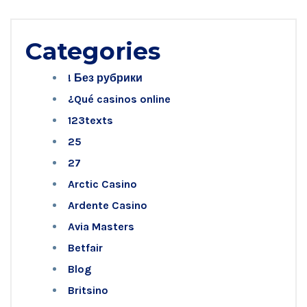
Categories
! Без рубрики
¿Qué casinos online
123texts
25
27
Arctic Casino
Ardente Casino
Avia Masters
Betfair
Blog
Britsino