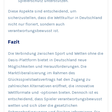
Spielerschutz unterstützen.
Diese Aspekte sind entscheidend, um
sicherzustellen, dass die Wettkultur in Deutschland
nicht nur floriert, sondern auch
verantwortungsbewusst ist.
Fazit
Die Verbindung zwischen Sport und Wetten ohne die
Oasis-Plattform bietet in Deutschland neue
Möglichkeiten und Herausforderungen. Die
Marktliberalisierung im Rahmen des
Glücksspielstaatsvertrags hat den Zugang zu
zahlreichen Alternativen eröffnet, die innovative
Wettformate und -optionen bieten. Dennoch ist es
entscheidend, dass Spieler verantwortungsbewusst
wetten und sich über die gesetzlichen
Rahmenbedingungen und Risiken informieren. Die