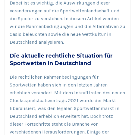
Dabei ist es wichtig, die Auswirkungen dieser
Veränderungen auf die Sportwettenlandschaft und
die Spieler zu verstehen. In diesem Artikel werden
wir die Rahmenbedingungen und die Alternativen zu
Oasis beleuchten sowie die neue Wettkultur in
Deutschland analysieren.
Die aktuelle rechtliche Situation für
Sportwetten in Deutschland
Die rechtlichen Rahmenbedingungen für
Sportwetten haben sich in den letzten Jahren
erheblich verändert. Mit dem Inkrafttreten des neuen
Glücksspielstaatsvertrags 2021 wurde der Markt
liberalisiert, was den legalen Sportwettenmarkt in
Deutschland erheblich erweitert hat. Doch trotz
dieser Fortschritte steht die Branche vor
verschiedenen Herausforderungen. Einige der