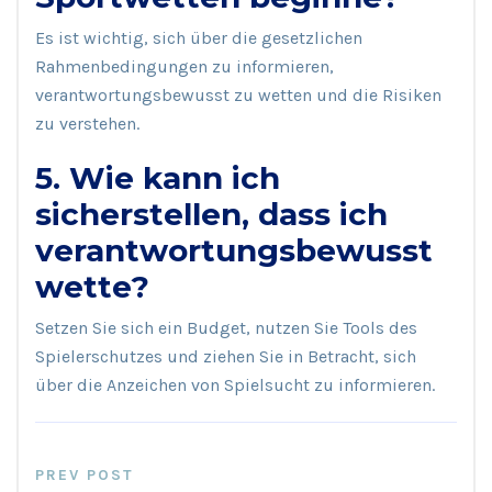
Es ist wichtig, sich über die gesetzlichen
Rahmenbedingungen zu informieren,
verantwortungsbewusst zu wetten und die Risiken
zu verstehen.
5. Wie kann ich
sicherstellen, dass ich
verantwortungsbewusst
wette?
Setzen Sie sich ein Budget, nutzen Sie Tools des
Spielerschutzes und ziehen Sie in Betracht, sich
über die Anzeichen von Spielsucht zu informieren.
PREV POST