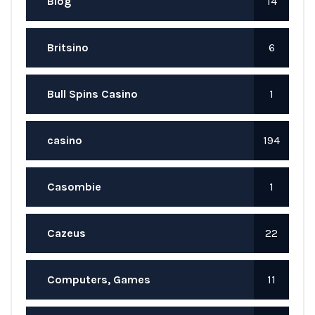
Blog
14
Britsino
6
Bull Spins Casino
1
casino
194
Casombie
1
Cazeus
22
Computers, Games
11