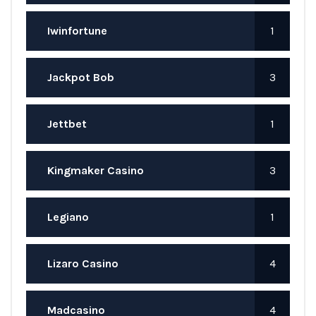
Iwinfortune
1
Jackpot Bob
3
Jettbet
1
Kingmaker Casino
3
Legiano
1
Lizaro Casino
4
Madcasino
4