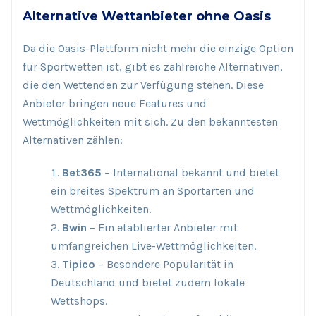
Alternative Wettanbieter ohne Oasis
Da die Oasis-Plattform nicht mehr die einzige Option
für Sportwetten ist, gibt es zahlreiche Alternativen,
die den Wettenden zur Verfügung stehen. Diese
Anbieter bringen neue Features und
Wettmöglichkeiten mit sich. Zu den bekanntesten
Alternativen zählen:
Bet365
– International bekannt und bietet
ein breites Spektrum an Sportarten und
Wettmöglichkeiten.
Bwin
– Ein etablierter Anbieter mit
umfangreichen Live-Wettmöglichkeiten.
Tipico
– Besondere Popularität in
Deutschland und bietet zudem lokale
Wettshops.