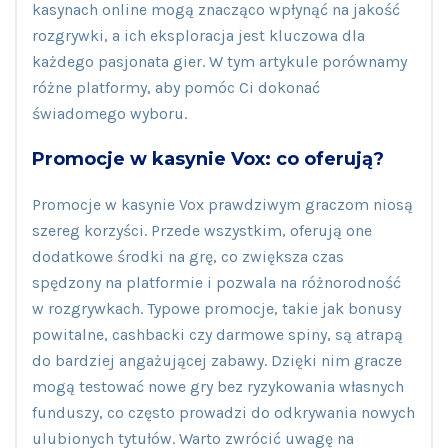
kasynach online mogą znacząco wpłynąć na jakość
rozgrywki, a ich eksploracja jest kluczowa dla
każdego pasjonata gier. W tym artykule porównamy
różne platformy, aby pomóc Ci dokonać
świadomego wyboru.
Promocje w kasynie Vox: co oferują?
Promocje w kasynie Vox prawdziwym graczom niosą
szereg korzyści. Przede wszystkim, oferują one
dodatkowe środki na grę, co zwiększa czas
spędzony na platformie i pozwala na różnorodność
w rozgrywkach. Typowe promocje, takie jak bonusy
powitalne, cashbacki czy darmowe spiny, są atrapą
do bardziej angażującej zabawy. Dzięki nim gracze
mogą testować nowe gry bez ryzykowania własnych
funduszy, co często prowadzi do odkrywania nowych
ulubionych tytułów. Warto zwrócić uwagę na