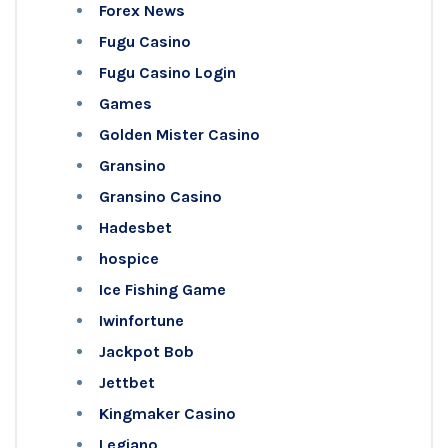
Forex News
Fugu Casino
Fugu Casino Login
Games
Golden Mister Casino
Gransino
Gransino Casino
Hadesbet
hospice
Ice Fishing Game
Iwinfortune
Jackpot Bob
Jettbet
Kingmaker Casino
Legiano