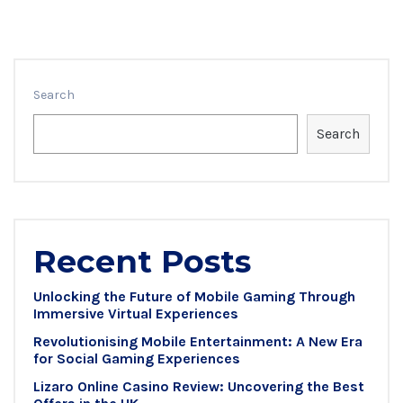
Search
Search
Recent Posts
Unlocking the Future of Mobile Gaming Through
Immersive Virtual Experiences
Revolutionising Mobile Entertainment: A New Era
for Social Gaming Experiences
Lizaro Online Casino Review: Uncovering the Best