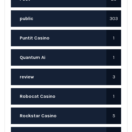
public
303
Puntit Casino
1
Quantum Ai
1
review
3
Robocat Casino
1
Rockstar Casino
5