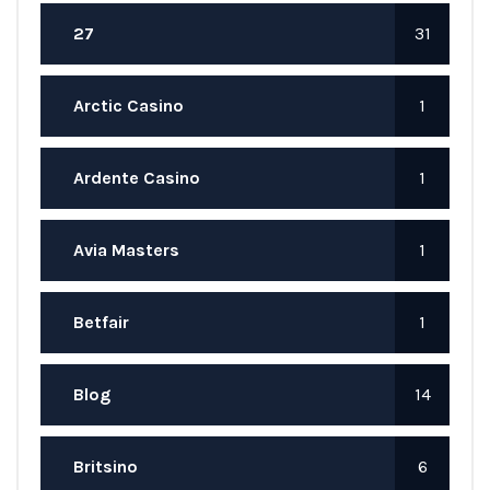
27
31
Arctic Casino
1
Ardente Casino
1
Avia Masters
1
Betfair
1
Blog
14
Britsino
6