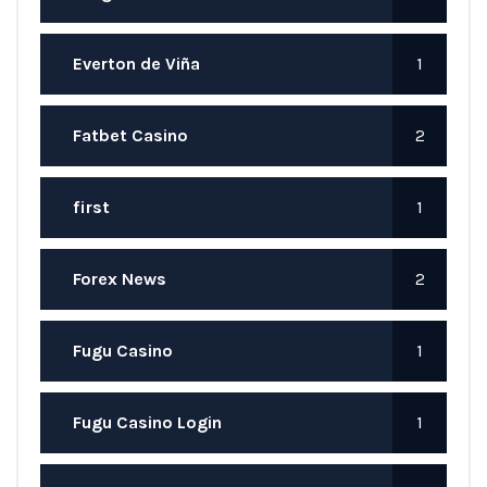
Everton de Viña
1
Fatbet Casino
2
first
1
Forex News
2
Fugu Casino
1
Fugu Casino Login
1