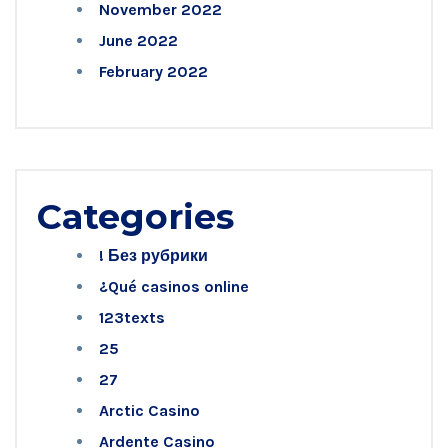
November 2022
June 2022
February 2022
Categories
! Без рубрики
¿Qué casinos online
123texts
25
27
Arctic Casino
Ardente Casino