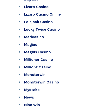
Lizaro Casino
Lizaro Casino Online
Lolajack Casino
Lucky Twice Casino
Madcasino
Magius
Magius Casino
Millioner Casino
Millionz Casino
Monsterwin
Monsterwin Casino
Mystake
News
Nine Win