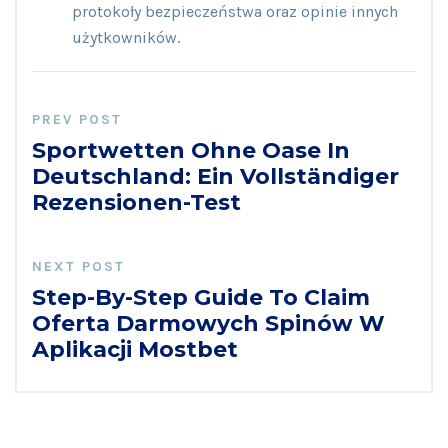
protokoły bezpieczeństwa oraz opinie innych
użytkowników.
PREV POST
Sportwetten Ohne Oase In
Deutschland: Ein Vollständiger
Rezensionen-Test
NEXT POST
Step-By-Step Guide To Claim
Oferta Darmowych Spinów W
Aplikacji Mostbet