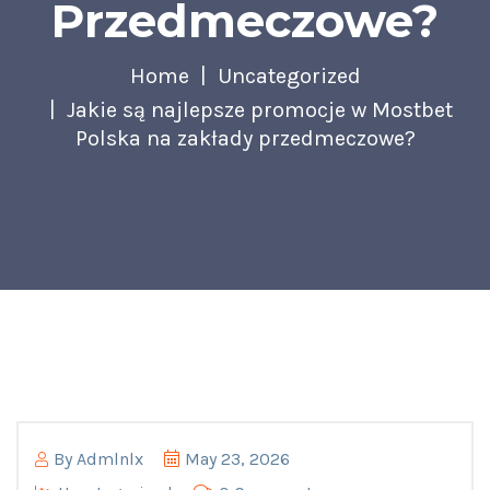
Przedmeczowe?
Home
Uncategorized
Jakie są najlepsze promocje w Mostbet
Polska na zakłady przedmeczowe?
By
Admlnlx
May 23, 2026