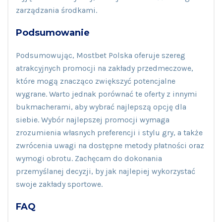
zarządzania środkami.
Podsumowanie
Podsumowując, Mostbet Polska oferuje szereg
atrakcyjnych promocji na zakłady przedmeczowe,
które mogą znacząco zwiększyć potencjalne
wygrane. Warto jednak porównać te oferty z innymi
bukmacherami, aby wybrać najlepszą opcję dla
siebie. Wybór najlepszej promocji wymaga
zrozumienia własnych preferencji i stylu gry, a także
zwrócenia uwagi na dostępne metody płatności oraz
wymogi obrotu. Zachęcam do dokonania
przemyślanej decyzji, by jak najlepiej wykorzystać
swoje zakłady sportowe.
FAQ