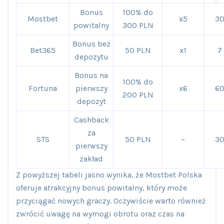
Bonus
100% do
Mostbet
x5
30
powitalny
300 PLN
Bonus bez
Bet365
50 PLN
x1
7
depozytu
Bonus na
100% do
Fortuna
pierwszy
x6
60
200 PLN
depozyt
Cashback
za
STS
50 PLN
–
30
pierwszy
zakład
Z powyższej tabeli jasno wynika, że Mostbet Polska
oferuje atrakcyjny bonus powitalny, który może
przyciągać nowych graczy. Oczywiście warto również
zwrócić uwagę na wymogi obrotu oraz czas na