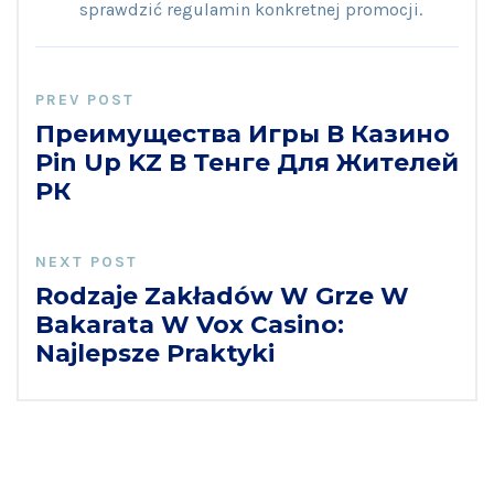
sprawdzić regulamin konkretnej promocji.
PREV POST
Преимущества Игры В Казино
Pin Up KZ В Тенге Для Жителей
РК
NEXT POST
Rodzaje Zakładów W Grze W
Bakarata W Vox Casino:
Najlepsze Praktyki