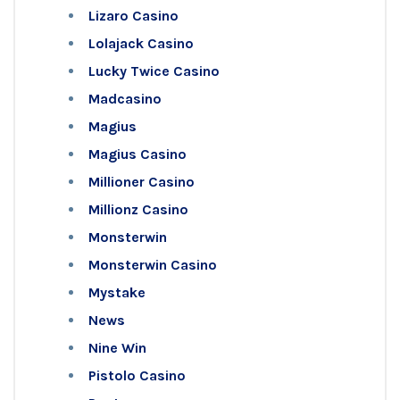
Lizaro Casino
Lolajack Casino
Lucky Twice Casino
Madcasino
Magius
Magius Casino
Millioner Casino
Millionz Casino
Monsterwin
Monsterwin Casino
Mystake
News
Nine Win
Pistolo Casino