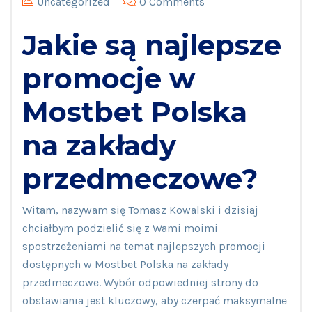
Uncategorized
0 Comments
Jakie są najlepsze
promocje w
Mostbet Polska
na zakłady
przedmeczowe?
Witam, nazywam się Tomasz Kowalski i dzisiaj
chciałbym podzielić się z Wami moimi
spostrzeżeniami na temat najlepszych promocji
dostępnych w Mostbet Polska na zakłady
przedmeczowe. Wybór odpowiedniej strony do
obstawiania jest kluczowy, aby czerpać maksymalne