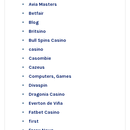
Avia Masters
Betfair
Blog
Britsino
Bull Spins Casino
casino
Casombie
Cazeus
Computers, Games
Divaspin
Dragonia Casino
Everton de Viña
Fatbet Casino
first