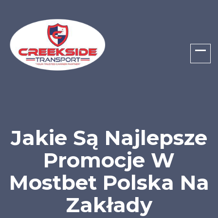
Jakie Są Najlepsze
Promocje W
Mostbet Polska Na
Zakłady