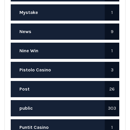
Mystake
1
News
9
Nine Win
1
Pistolo Casino
3
Post
26
public
303
Puntit Casino
1