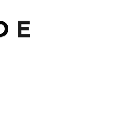
! Без рубрики
D
E
¿Qué casinos online
123texts
25
27
Arctic Casino
Ardente Casino
Avia Masters
Betfair
Blog
Britsino
Bull Spins Casino
casino
Casombie
Cazeus
Computers, Games