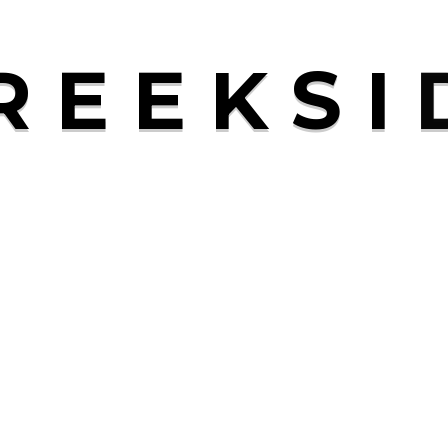
 Avantages et
R
E
E
K
S
I
une expérience de jeu plus flexible. Vous pouvez
re tablette, et sans avoir à vous déplacer. Mais
 de l’utilisation de l’application ?
les avantages suivants :
’offres plus grande * Un accès plus facile aux jeux
casino présente également des inconvénients :
des problèmes de jeu
La consommation de batterie
ne peuvent être plus addictive que les jeux de