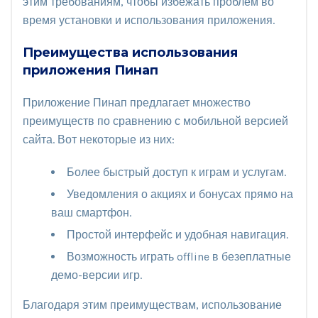
этим требованиям, чтобы избежать проблем во
время установки и использования приложения.
Преимущества использования
приложения Пинап
Приложение Пинап предлагает множество
преимуществ по сравнению с мобильной версией
сайта. Вот некоторые из них:
Более быстрый доступ к играм и услугам.
Уведомления о акциях и бонусах прямо на
ваш смартфон.
Простой интерфейс и удобная навигация.
Возможность играть offline в безеплатные
демо-версии игр.
Благодаря этим преимуществам, использование