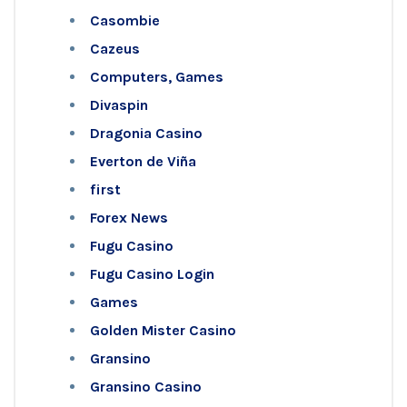
Casombie
Cazeus
Computers, Games
Divaspin
Dragonia Casino
Everton de Viña
first
Forex News
Fugu Casino
Fugu Casino Login
Games
Golden Mister Casino
Gransino
Gransino Casino