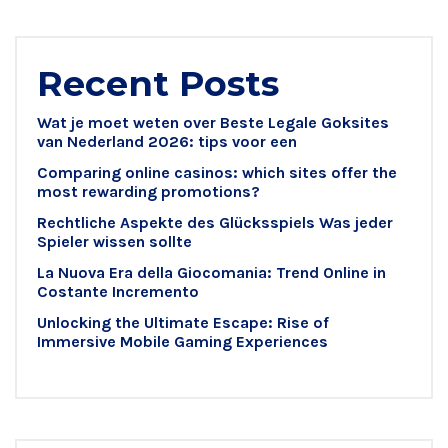
Recent Posts
Wat je moet weten over Beste Legale Goksites
van Nederland 2026: tips voor een
Comparing online casinos: which sites offer the
most rewarding promotions?
Rechtliche Aspekte des Glücksspiels Was jeder
Spieler wissen sollte
La Nuova Era della Giocomania: Trend Online in
Costante Incremento
Unlocking the Ultimate Escape: Rise of
Immersive Mobile Gaming Experiences