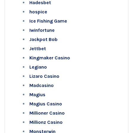
Hadesbet
hospice
Ice Fishing Game
Iwinfortune
Jackpot Bob
Jettbet
Kingmaker Casino
Legiano
Lizaro Casino
Madcasino
Magius
Magius Casino
Millioner Casino
Millionz Casino
Monsterwin