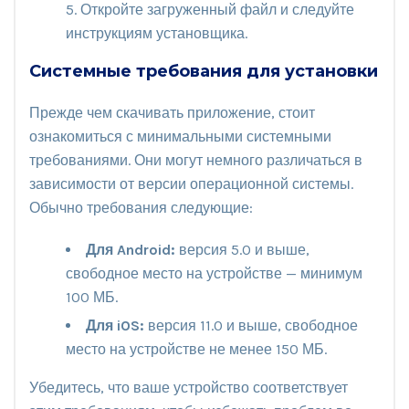
Откройте загруженный файл и следуйте
инструкциям установщика.
Системные требования для установки
Прежде чем скачивать приложение, стоит
ознакомиться с минимальными системными
требованиями. Они могут немного различаться в
зависимости от версии операционной системы.
Обычно требования следующие:
Для Android:
версия 5.0 и выше,
свободное место на устройстве — минимум
100 МБ.
Для iOS:
версия 11.0 и выше, свободное
место на устройстве не менее 150 МБ.
Убедитесь, что ваше устройство соответствует