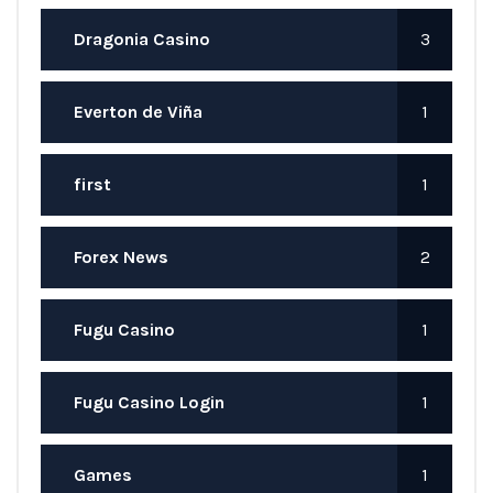
Dragonia Casino
3
Everton de Viña
1
first
1
Forex News
2
Fugu Casino
1
Fugu Casino Login
1
Games
1