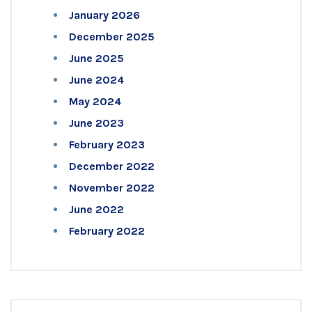
January 2026
December 2025
June 2025
June 2024
May 2024
June 2023
February 2023
December 2022
November 2022
June 2022
February 2022