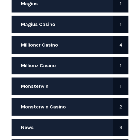
Magius
1
Magius Casino
1
Millioner Casino
4
Millionz Casino
1
Monsterwin
1
Monsterwin Casino
2
News
9