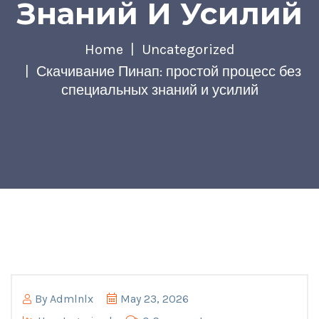
Знаний И Усилий
Home
Uncategorized
Скачивание Пинап: простой процесс без
специальных знаний и усилий
By
Admlnlx
May 23, 2026