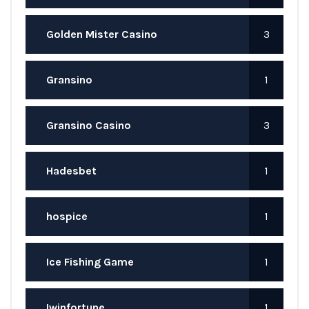
Golden Mister Casino
3
Gransino
1
Gransino Casino
3
Hadesbet
1
hospice
1
Ice Fishing Game
1
Iwinfortune
1