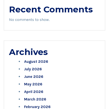
Recent Comments
No comments to show.
Archives
August 2026
July 2026
June 2026
May 2026
April 2026
March 2026
February 2026