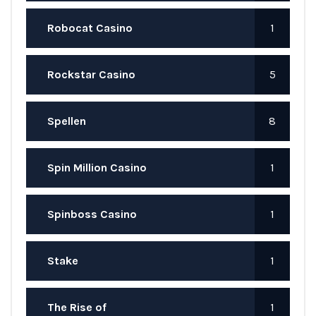
Robocat Casino
1
Rockstar Casino
5
Spellen
8
Spin Million Casino
1
Spinboss Casino
1
Stake
1
The Rise of
1