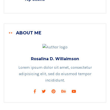
ABOUT ME
Rosalina D. Willaimson
Lorem ipsum dolor sit amet, consectetur
adipisicing elit, sed do eiusmod tempor
incididunt.