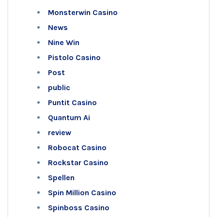
Monsterwin Casino
News
Nine Win
Pistolo Casino
Post
public
Puntit Casino
Quantum Ai
review
Robocat Casino
Rockstar Casino
Spellen
Spin Million Casino
Spinboss Casino