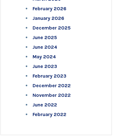
February 2026
January 2026
December 2025
June 2025
June 2024
May 2024
June 2023
February 2023
December 2022
November 2022
June 2022
February 2022