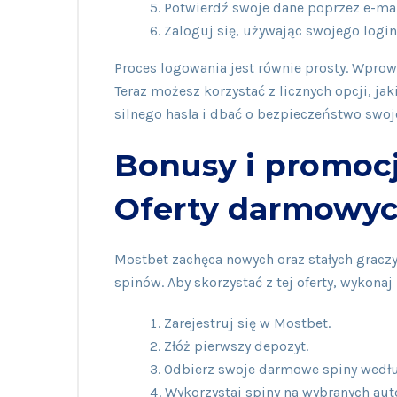
Potwierdź swoje dane poprzez e-mai
Zaloguj się, używając swojego loginu
Proces logowania jest równie prosty. Wpro
Teraz możesz korzystać z licznych opcji, ja
silnego hasła i dbać o bezpieczeństwo swoj
Bonusy i promocje
Oferty darmowy
Mostbet zachęca nowych oraz stałych grac
spinów. Aby skorzystać z tej oferty, wykonaj
Zarejestruj się w Mostbet.
Złóż pierwszy depozyt.
Odbierz swoje darmowe spiny wedłu
Wykorzystaj spiny na wybranych au