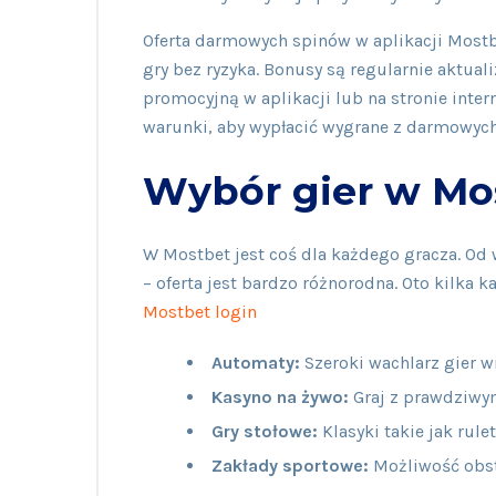
Oferta darmowych spinów w aplikacji Mostb
gry bez ryzyka. Bonusy są regularnie aktual
promocyjną w aplikacji lub na stronie intern
warunki, aby wypłacić wygrane z darmowyc
Wybór gier w Mo
W Mostbet jest coś dla każdego gracza. Od
– oferta jest bardzo różnorodna. Oto kilka k
Mostbet login
Automaty:
Szeroki wachlarz gier w
Kasyno na żywo:
Graj z prawdziwym
Gry stołowe:
Klasyki takie jak rulet
Zakłady sportowe:
Możliwość obst