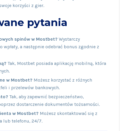
woje korzyści z gier.
wane pytania
owych spinów w Mostbet?
Wystarczy
o wpłaty, a następnie odebrać bonus zgodnie z
ną?
Tak, Mostbet posiada aplikację mobilną, która
nych.
pne w Mostbet?
Możesz korzystać z różnych
tfeli i przelewów bankowych.
nto?
Tak, aby zapewnić bezpieczeństwo,
poprzez dostarczenie dokumentów tożsamości.
lienta w Mostbet?
Możesz skontaktować się z
 lub telefonu, 24/7.