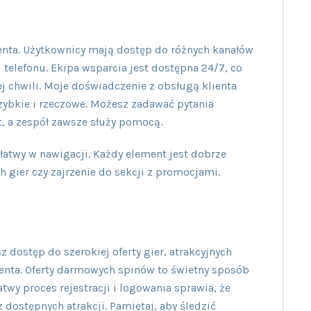
ienta. Użytkownicy mają dostęp do różnych kanałów
 telefonu. Ekipa wsparcia jest dostępna 24/7, co
 chwili. Moje doświadczenie z obsługą klienta
zybkie i rzeczowe. Możesz zadawać pytania
, a zespół zawsze służy pomocą.
i łatwy w nawigacji. Każdy element jest dobrze
h gier czy zajrzenie do sekcji z promocjami.
 dostęp do szerokiej oferty gier, atrakcyjnych
ienta. Oferty darmowych spinów to świetny sposób
twy proces rejestracji i logowania sprawia, że
dostępnych atrakcji. Pamiętaj, aby śledzić