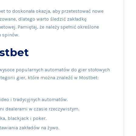
et to doskonała okazja, aby przetestować nowe
izowane, dlatego warto śledzić zakładkę
etowej. Pamiętaj, że należy spełnić określone
h spinów.
stbet
 wysoce popularnych automatów do gier stołowych
ategorii gier, które można znaleźć w Mostbet:
ideo i tradycyjnych automatów.
i dealerami w czasie rzeczywistym.
ka, blackjack i poker.
awiania zakładów na żywo.