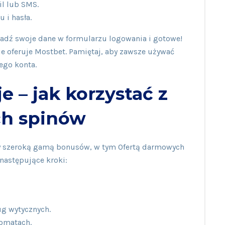
l lub SMS.
 i hasła.
wadź swoje dane w formularzu logowania i gotowe!
kie oferuje Mostbet. Pamiętaj, aby zawsze używać
ego konta.
 – jak korzystać z
ch spinów
zy szeroką gamą bonusów, w tym Ofertą darmowych
 następujące kroki:
g wytycznych.
tomatach.