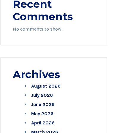
Recent
Comments
No comments to show.
Archives
August 2026
July 2026
June 2026
May 2026
April 2026
March 2026