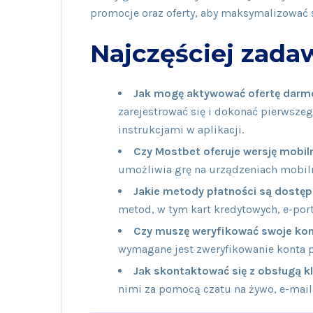
promocje oraz oferty, aby maksymalizować s
Najczęściej zada
Jak mogę aktywować ofertę darm
zarejestrować się i dokonać pierwszeg
instrukcjami w aplikacji.
Czy Mostbet oferuje wersję mobil
umożliwia grę na urządzeniach mobil
Jakie metody płatności są dostę
metod, w tym kart kredytowych, e-por
Czy muszę weryfikować swoje ko
wymagane jest zweryfikowanie konta 
Jak skontaktować się z obsługą k
nimi za pomocą czatu na żywo, e-maila