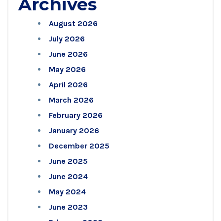
Archives
August 2026
July 2026
June 2026
May 2026
April 2026
March 2026
February 2026
January 2026
December 2025
June 2025
June 2024
May 2024
June 2023