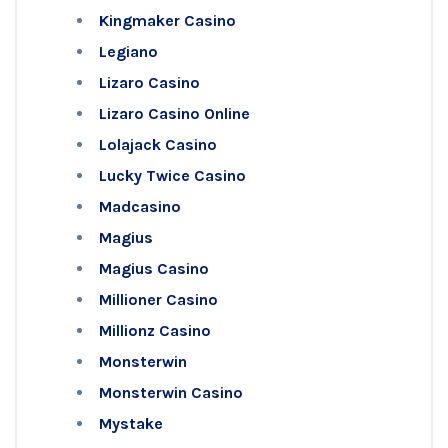
Kingmaker Casino
Legiano
Lizaro Casino
Lizaro Casino Online
Lolajack Casino
Lucky Twice Casino
Madcasino
Magius
Magius Casino
Millioner Casino
Millionz Casino
Monsterwin
Monsterwin Casino
Mystake