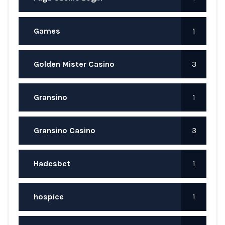
Games
1
Golden Mister Casino
3
Gransino
1
Gransino Casino
3
Hadesbet
1
hospice
1