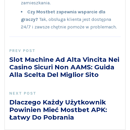
zamieszkania.
Czy Mostbet zapewnia wsparcie dla
graczy?
Tak, obsługa klienta jest dostępna
24/7 i zawsze chętnie pomoże w problemach.
PREV POST
Slot Machine Ad Alta Vincita Nei
Casino Sicuri Non AAMS: Guida
Alla Scelta Del Miglior Sito
NEXT POST
Dlaczego Każdy Użytkownik
Powinien Mieć Mostbet APK:
Łatwy Do Pobrania