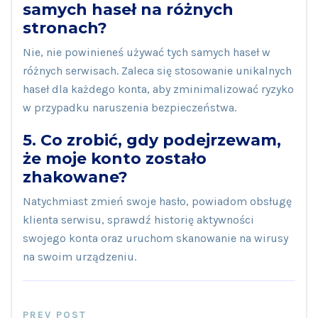
samych haseł na różnych
stronach?
Nie, nie powinieneś używać tych samych haseł w
różnych serwisach. Zaleca się stosowanie unikalnych
haseł dla każdego konta, aby zminimalizować ryzyko
w przypadku naruszenia bezpieczeństwa.
5. Co zrobić, gdy podejrzewam,
że moje konto zostało
zhakowane?
Natychmiast zmień swoje hasło, powiadom obsługę
klienta serwisu, sprawdź historię aktywności
swojego konta oraz uruchom skanowanie na wirusy
na swoim urządzeniu.
PREV POST