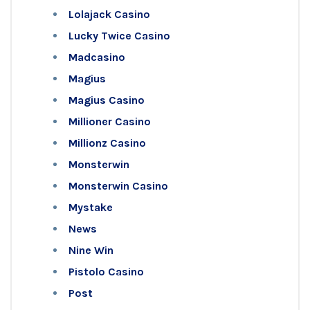
Lolajack Casino
Lucky Twice Casino
Madcasino
Magius
Magius Casino
Millioner Casino
Millionz Casino
Monsterwin
Monsterwin Casino
Mystake
News
Nine Win
Pistolo Casino
Post