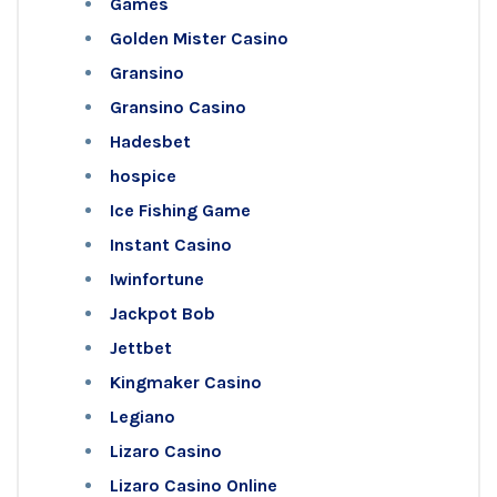
Games
Golden Mister Casino
Gransino
Gransino Casino
Hadesbet
hospice
Ice Fishing Game
Instant Casino
Iwinfortune
Jackpot Bob
Jettbet
Kingmaker Casino
Legiano
Lizaro Casino
Lizaro Casino Online