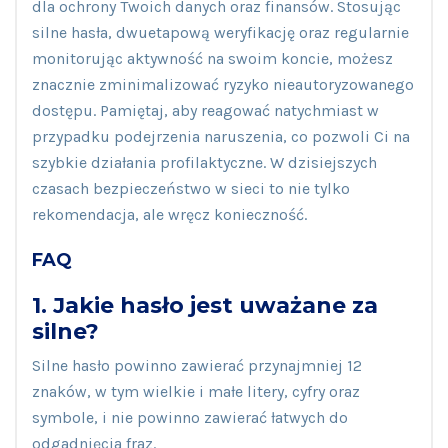
dla ochrony Twoich danych oraz finansów. Stosując
silne hasła, dwuetapową weryfikację oraz regularnie
monitorując aktywność na swoim koncie, możesz
znacznie zminimalizować ryzyko nieautoryzowanego
dostępu. Pamiętaj, aby reagować natychmiast w
przypadku podejrzenia naruszenia, co pozwoli Ci na
szybkie działania profilaktyczne. W dzisiejszych
czasach bezpieczeństwo w sieci to nie tylko
rekomendacja, ale wręcz konieczność.
FAQ
1. Jakie hasło jest uważane za
silne?
Silne hasło powinno zawierać przynajmniej 12
znaków, w tym wielkie i małe litery, cyfry oraz
symbole, i nie powinno zawierać łatwych do
odgadnięcia fraz.