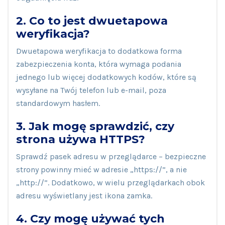
2. Co to jest dwuetapowa
weryfikacja?
Dwuetapowa weryfikacja to dodatkowa forma
zabezpieczenia konta, która wymaga podania
jednego lub więcej dodatkowych kodów, które są
wysyłane na Twój telefon lub e-mail, poza
standardowym hasłem.
3. Jak mogę sprawdzić, czy
strona używa HTTPS?
Sprawdź pasek adresu w przeglądarce – bezpieczne
strony powinny mieć w adresie „https://”, a nie
„http://”. Dodatkowo, w wielu przeglądarkach obok
adresu wyświetlany jest ikona zamka.
4. Czy mogę używać tych