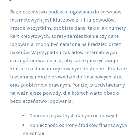
Bezpieczeństwo podczas logowania do serwisów
internetowych jest kluczowe z kilku powodów.
Przede wszystkim, osobiste dane, takie jak numery
kart kredytowych, adresy zamieszkania czy dane
logowania, mogą być narażone na kradzież przez
hakerów. W przypadku zakładów internetowych
szczególnie ważne jest, aby zabezpieczyć swoje
konto przed nieautoryzowanym dostępem. Kradzież
tożsamości może prowadzić do finansowych strat
oraz problemów prawnych. Poniżej przedstawiamy
najważniejsze powody, dla których warto dbać o
bezpieczeństwo logowania:
Ochrona prywatnych danych osobowych
Konieczność ochrony środków finansowych
na koncie