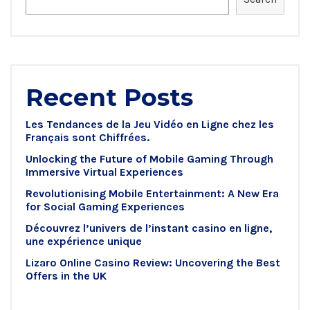
Recent Posts
Les Tendances de la Jeu Vidéo en Ligne chez les
Français sont Chiffrées.
Unlocking the Future of Mobile Gaming Through
Immersive Virtual Experiences
Revolutionising Mobile Entertainment: A New Era
for Social Gaming Experiences
Découvrez l’univers de l’instant casino en ligne,
une expérience unique
Lizaro Online Casino Review: Uncovering the Best
Offers in the UK