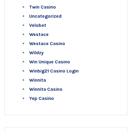
Twin Casino
Uncategorized
Velobet
Westace
Westace Casino
Wildzy
Win Unique Casino
Winbig21 Casino Login
Winnita
Winnita Casino
Yep Casino