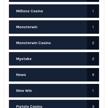
Millionz Casino
1
Monsterwin
1
Monsterwin Casino
2
Mystake
2
News
9
Nine Win
1
Pistolo Casino
3