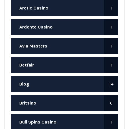
Arctic Casino
1
Ardente Casino
1
Avia Masters
1
Betfair
1
Blog
14
Britsino
6
Bull Spins Casino
1