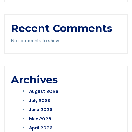
Recent Comments
No comments to show.
Archives
August 2026
July 2026
June 2026
May 2026
April 2026