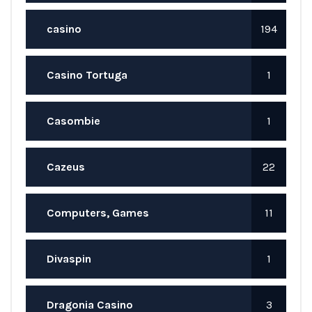
casino
194
Casino Tortuga
1
Casombie
1
Cazeus
22
Computers, Games
11
Divaspin
1
Dragonia Casino
3