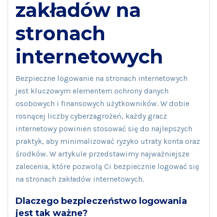
zakładów na
stronach
internetowych
Bezpieczne logowanie na stronach internetowych
jest kluczowym elementem ochrony danych
osobowych i finansowych użytkowników. W dobie
rosnącej liczby cyberzagrożeń, każdy gracz
internetowy powinien stosować się do najlepszych
praktyk, aby minimalizować ryzyko utraty konta oraz
środków. W artykule przedstawimy najważniejsze
zalecenia, które pozwolą Ci bezpiecznie logować się
na stronach zakładów internetowych.
Dlaczego bezpieczeństwo logowania
jest tak ważne?