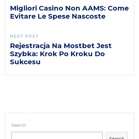
Migliori Casino Non AAMS: Come
Evitare Le Spese Nascoste
NEXT POST
Rejestracja Na Mostbet Jest
Szybka: Krok Po Kroku Do
Sukcesu
Search
Search