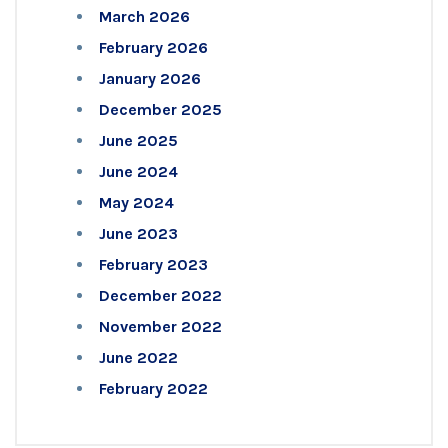
March 2026
February 2026
January 2026
December 2025
June 2025
June 2024
May 2024
June 2023
February 2023
December 2022
November 2022
June 2022
February 2022