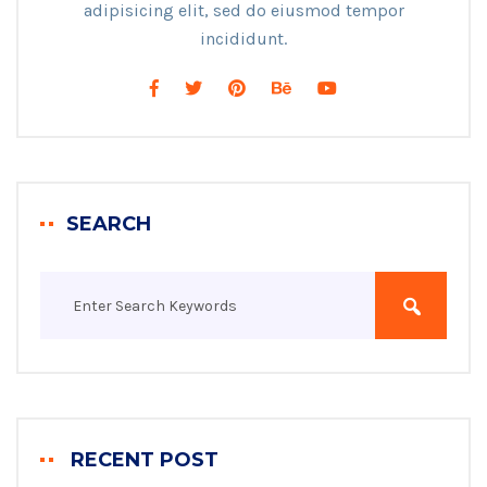
adipisicing elit, sed do eiusmod tempor
incididunt.
SEARCH
RECENT POST