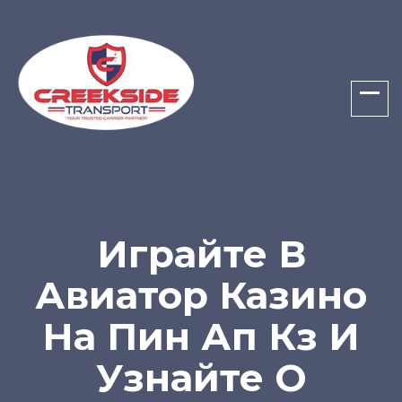
Играйте В
Авиатор Казино
На Пин Ап Кз И
Узнайте О