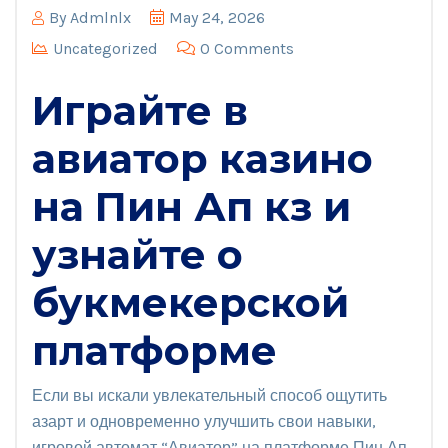
By
Admlnlx
May 24, 2026
Uncategorized
0 Comments
Играйте в
авиатор казино
на Пин Ап кз и
узнайте о
букмекерской
платформе
Если вы искали увлекательный способ ощутить
азарт и одновременно улучшить свои навыки,
игровой автомат “Авиатор” на платформе Пин Ап