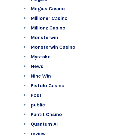
Magius Casino
Millioner Casino
Millionz Casino
Monsterwin
Monsterwin Casino
Mystake
News
Nine Win
Pistolo Casino
Post
public
Puntit Casino
Quantum Ai
review