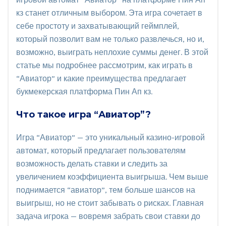
кз станет отличным выбором. Эта игра сочетает в
себе простоту и захватывающий геймплей,
который позволит вам не только развлечься, но и,
возможно, выиграть неплохие суммы денег. В этой
статье мы подробнее рассмотрим, как играть в
“Авиатор” и какие преимущества предлагает
букмекерская платформа Пин Ап кз.
Что такое игра “Авиатор”?
Игра “Авиатор” — это уникальный казино-игровой
автомат, который предлагает пользователям
возможность делать ставки и следить за
увеличением коэффициента выигрыша. Чем выше
поднимается “авиатор”, тем больше шансов на
выигрыш, но не стоит забывать о рисках. Главная
задача игрока — вовремя забрать свои ставки до