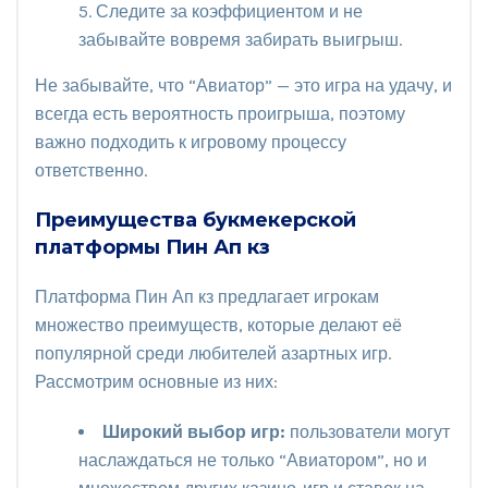
Следите за коэффициентом и не
забывайте вовремя забирать выигрыш.
Не забывайте, что “Авиатор” — это игра на удачу, и
всегда есть вероятность проигрыша, поэтому
важно подходить к игровому процессу
ответственно.
Преимущества букмекерской
платформы Пин Ап кз
Платформа Пин Ап кз предлагает игрокам
множество преимуществ, которые делают её
популярной среди любителей азартных игр.
Рассмотрим основные из них:
Широкий выбор игр:
пользователи могут
наслаждаться не только “Авиатором”, но и