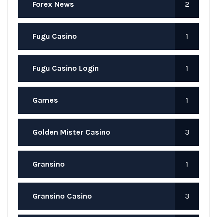
Forex News
2
Fugu Casino
1
Fugu Casino Login
1
Games
1
Golden Mister Casino
3
Gransino
1
Gransino Casino
3