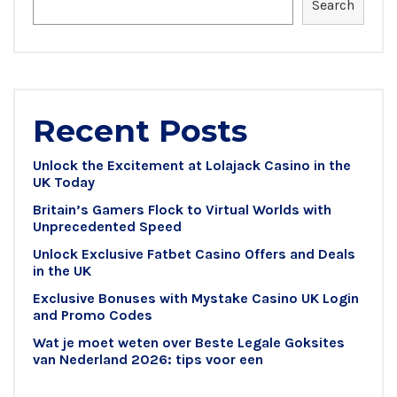
Search
Recent Posts
Unlock the Excitement at Lolajack Casino in the
UK Today
Britain’s Gamers Flock to Virtual Worlds with
Unprecedented Speed
Unlock Exclusive Fatbet Casino Offers and Deals
in the UK
Exclusive Bonuses with Mystake Casino UK Login
and Promo Codes
Wat je moet weten over Beste Legale Goksites
van Nederland 2026: tips voor een