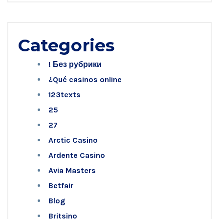
Categories
! Без рубрики
¿Qué casinos online
123texts
25
27
Arctic Casino
Ardente Casino
Avia Masters
Betfair
Blog
Britsino