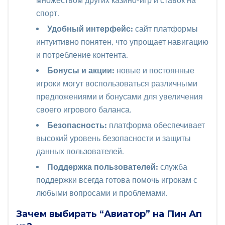
множеством других казино-игр и ставок на
спорт.
Удобный интерфейс:
сайт платформы
интуитивно понятен, что упрощает навигацию
и потребление контента.
Бонусы и акции:
новые и постоянные
игроки могут воспользоваться различными
предложениями и бонусами для увеличения
своего игрового баланса.
Безопасность:
платформа обеспечивает
высокий уровень безопасности и защиты
данных пользователей.
Поддержка пользователей:
служба
поддержки всегда готова помочь игрокам с
любыми вопросами и проблемами.
Зачем выбирать “Авиатор” на Пин Ап