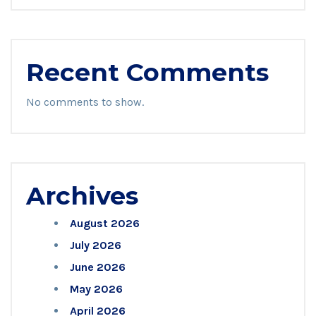
Recent Comments
No comments to show.
Archives
August 2026
July 2026
June 2026
May 2026
April 2026