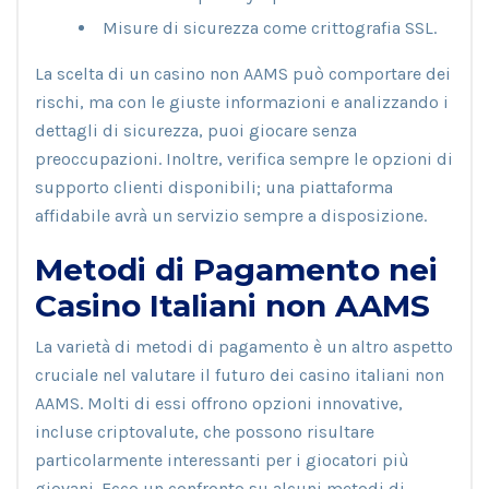
Misure di sicurezza come crittografia SSL.
La scelta di un casino non AAMS può comportare dei
rischi, ma con le giuste informazioni e analizzando i
dettagli di sicurezza, puoi giocare senza
preoccupazioni. Inoltre, verifica sempre le opzioni di
supporto clienti disponibili; una piattaforma
affidabile avrà un servizio sempre a disposizione.
Metodi di Pagamento nei
Casino Italiani non AAMS
La varietà di metodi di pagamento è un altro aspetto
cruciale nel valutare il futuro dei casino italiani non
AAMS. Molti di essi offrono opzioni innovative,
incluse criptovalute, che possono risultare
particolarmente interessanti per i giocatori più
giovani. Ecco un confronto su alcuni metodi di