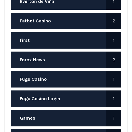
Everton de Viña
1
Fatbet Casino
2
first
1
Forex News
2
Fugu Casino
1
Fugu Casino Login
1
Games
1