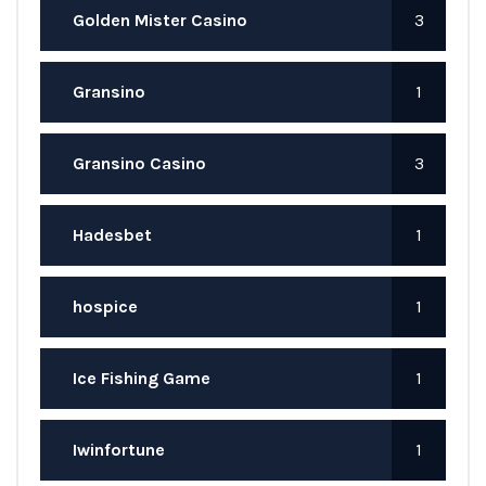
Golden Mister Casino
3
Gransino
1
Gransino Casino
3
Hadesbet
1
hospice
1
Ice Fishing Game
1
Iwinfortune
1