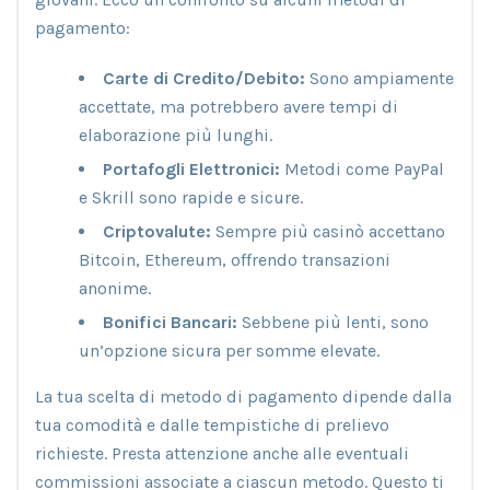
pagamento:
Carte di Credito/Debito:
Sono ampiamente
accettate, ma potrebbero avere tempi di
elaborazione più lunghi.
Portafogli Elettronici:
Metodi come PayPal
e Skrill sono rapide e sicure.
Criptovalute:
Sempre più casinò accettano
Bitcoin, Ethereum, offrendo transazioni
anonime.
Bonifici Bancari:
Sebbene più lenti, sono
un’opzione sicura per somme elevate.
La tua scelta di metodo di pagamento dipende dalla
tua comodità e dalle tempistiche di prelievo
richieste. Presta attenzione anche alle eventuali
commissioni associate a ciascun metodo. Questo ti