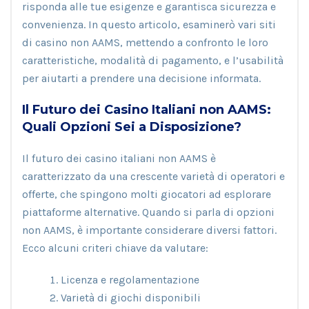
risponda alle tue esigenze e garantisca sicurezza e
convenienza. In questo articolo, esaminerò vari siti
di casino non AAMS, mettendo a confronto le loro
caratteristiche, modalità di pagamento, e l’usabilità
per aiutarti a prendere una decisione informata.
Il Futuro dei Casino Italiani non AAMS:
Quali Opzioni Sei a Disposizione?
Il futuro dei casino italiani non AAMS è
caratterizzato da una crescente varietà di operatori e
offerte, che spingono molti giocatori ad esplorare
piattaforme alternative. Quando si parla di opzioni
non AAMS, è importante considerare diversi fattori.
Ecco alcuni criteri chiave da valutare:
Licenza e regolamentazione
Varietà di giochi disponibili