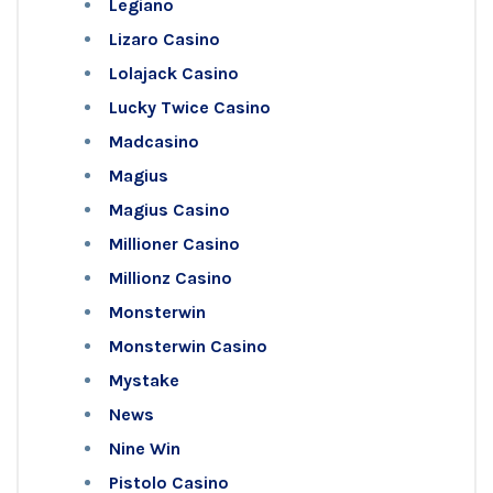
Legiano
Lizaro Casino
Lolajack Casino
Lucky Twice Casino
Madcasino
Magius
Magius Casino
Millioner Casino
Millionz Casino
Monsterwin
Monsterwin Casino
Mystake
News
Nine Win
Pistolo Casino