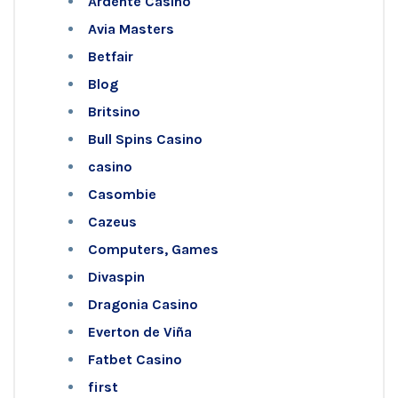
Ardente Casino
Avia Masters
Betfair
Blog
Britsino
Bull Spins Casino
casino
Casombie
Cazeus
Computers, Games
Divaspin
Dragonia Casino
Everton de Viña
Fatbet Casino
first