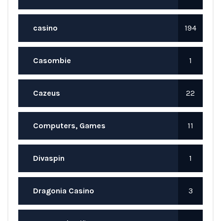
casino
194
Casombie
1
Cazeus
22
Computers, Games
11
Divaspin
1
Dragonia Casino
3