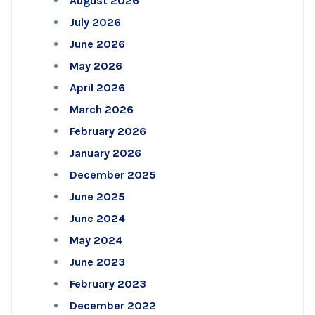
August 2026
July 2026
June 2026
May 2026
April 2026
March 2026
February 2026
January 2026
December 2025
June 2025
June 2024
May 2024
June 2023
February 2023
December 2022