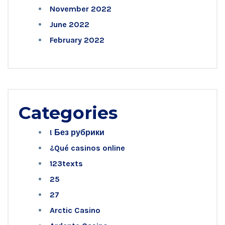
November 2022
June 2022
February 2022
Categories
! Без рубрики
¿Qué casinos online
123texts
25
27
Arctic Casino