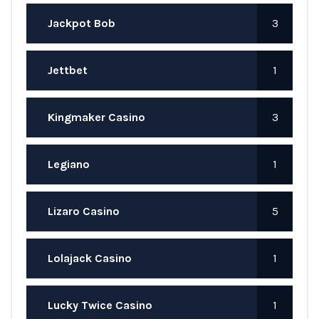
Jackpot Bob
3
Jettbet
1
Kingmaker Casino
3
Legiano
1
Lizaro Casino
5
Lolajack Casino
1
Lucky Twice Casino
1