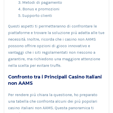
Metodi di pagamento
Bonus e promozioni
Supporto clienti
Questi aspetti ti permetteranno di confrontare le
piattaforme e trovare la soluzione più adatta alle tue
necessità. Inoltre, ricorda che i casino non AAMS
possono offrire opzioni di gioco innovativo e
vantaggi che i siti regolamentati non riescono a
garantire, ma richiedono una maggiore attenzione
nella scelta per evitare truffe.
Confronto tra i Principali Casino Italiani
non AAMS
Per rendere più chiara la questione, ho preparato
una tabella che confronta alcuni dei più popolari
casino italiani non AAMS. Questa panoramica ti