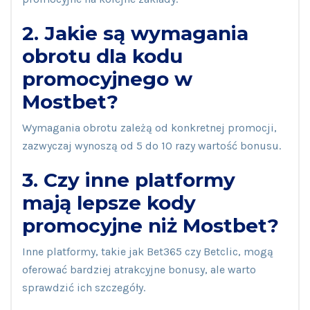
2. Jakie są wymagania
obrotu dla kodu
promocyjnego w
Mostbet?
Wymagania obrotu zależą od konkretnej promocji,
zazwyczaj wynoszą od 5 do 10 razy wartość bonusu.
3. Czy inne platformy
mają lepsze kody
promocyjne niż Mostbet?
Inne platformy, takie jak Bet365 czy Betclic, mogą
oferować bardziej atrakcyjne bonusy, ale warto
sprawdzić ich szczegóły.