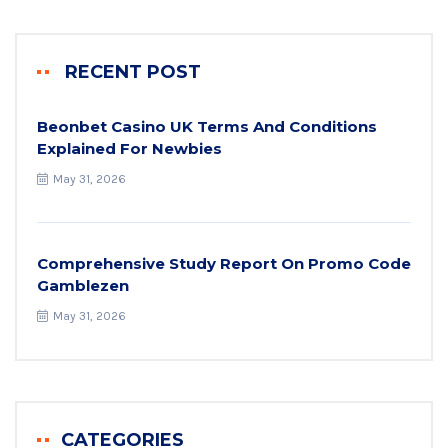
RECENT POST
Beonbet Casino UK Terms And Conditions
Explained For Newbies
May 31, 2026
Comprehensive Study Report On Promo Code
Gamblezen
May 31, 2026
CATEGORIES