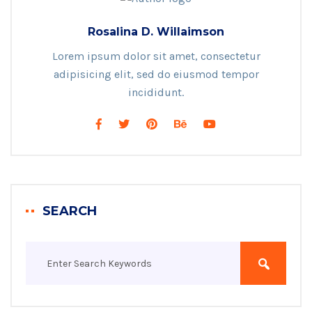
Rosalina D. Willaimson
Lorem ipsum dolor sit amet, consectetur
adipisicing elit, sed do eiusmod tempor
incididunt.
SEARCH