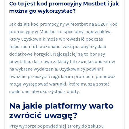
Co to jest kod promocyjny Mostbet i jak
można go wykorzystać?
Jak działa kod promocyjny w Mostbet na 2026? Kod
promocyjny w Mostbet to specjalny ciąg znaków,
który użytkownik może wprowadzić podczas
rejestracji lub dokonania zakupu, aby uzyskać
dodatkowe korzyści. Najczęściej są to bonusy
powitalne, darmowe zakłady lub zwiększone kursy
na wybrane wydarzenia. Użytkownicy powinni
uważnie przeczytać regulamin promocji, ponieważ
mogą występować warunki, które muszą zostać
spełnione, aby skorzystać z oferty.
Na jakie platformy warto
zwrócić uwagę?
Przy wyborze odpowiedniej strony do zakupu