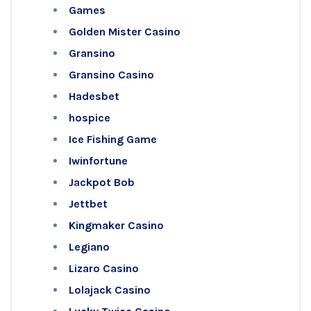
Games
Golden Mister Casino
Gransino
Gransino Casino
Hadesbet
hospice
Ice Fishing Game
Iwinfortune
Jackpot Bob
Jettbet
Kingmaker Casino
Legiano
Lizaro Casino
Lolajack Casino