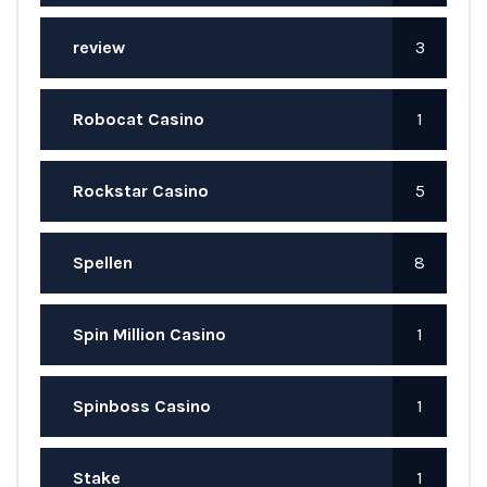
review
3
Robocat Casino
1
Rockstar Casino
5
Spellen
8
Spin Million Casino
1
Spinboss Casino
1
Stake
1