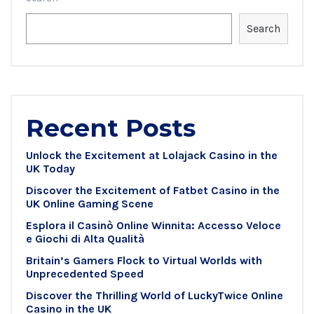
Search
Recent Posts
Unlock the Excitement at Lolajack Casino in the
UK Today
Discover the Excitement of Fatbet Casino in the
UK Online Gaming Scene
Esplora il Casinò Online Winnita: Accesso Veloce
e Giochi di Alta Qualità
Britain’s Gamers Flock to Virtual Worlds with
Unprecedented Speed
Discover the Thrilling World of LuckyTwice Online
Casino in the UK