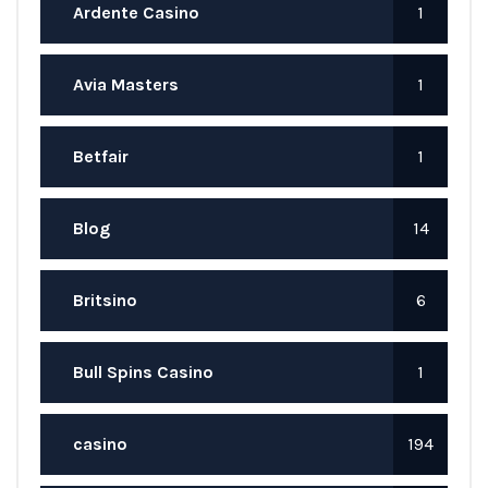
Ardente Casino
1
Avia Masters
1
Betfair
1
Blog
14
Britsino
6
Bull Spins Casino
1
casino
194