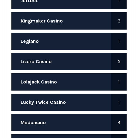
Jettbet
1
Kingmaker Casino
3
Legiano
1
Lizaro Casino
5
Lolajack Casino
1
Lucky Twice Casino
1
Madcasino
4