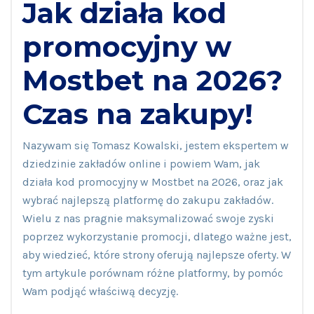
Jak działa kod
promocyjny w
Mostbet na 2026?
Czas na zakupy!
Nazywam się Tomasz Kowalski, jestem ekspertem w
dziedzinie zakładów online i powiem Wam, jak
działa kod promocyjny w Mostbet na 2026, oraz jak
wybrać najlepszą platformę do zakupu zakładów.
Wielu z nas pragnie maksymalizować swoje zyski
poprzez wykorzystanie promocji, dlatego ważne jest,
aby wiedzieć, które strony oferują najlepsze oferty. W
tym artykule porównam różne platformy, by pomóc
Wam podjąć właściwą decyzję.