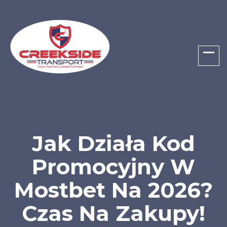
Jak Działa Kod
Promocyjny W
Mostbet Na 2026?
Czas Na Zakupy!