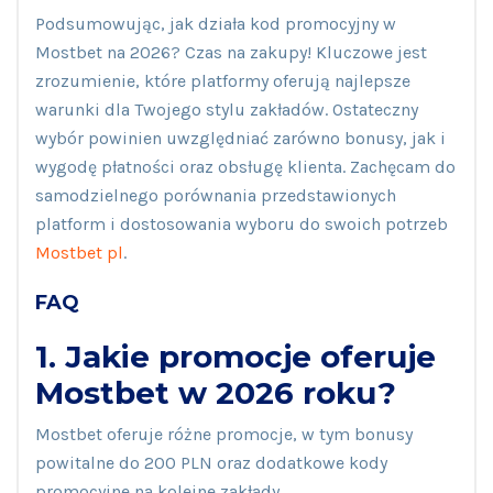
Podsumowując, jak działa kod promocyjny w
Mostbet na 2026? Czas na zakupy! Kluczowe jest
zrozumienie, które platformy oferują najlepsze
warunki dla Twojego stylu zakładów. Ostateczny
wybór powinien uwzględniać zarówno bonusy, jak i
wygodę płatności oraz obsługę klienta. Zachęcam do
samodzielnego porównania przedstawionych
platform i dostosowania wyboru do swoich potrzeb
Mostbet pl
.
FAQ
1. Jakie promocje oferuje
Mostbet w 2026 roku?
Mostbet oferuje różne promocje, w tym bonusy
powitalne do 200 PLN oraz dodatkowe kody
promocyjne na kolejne zakłady.