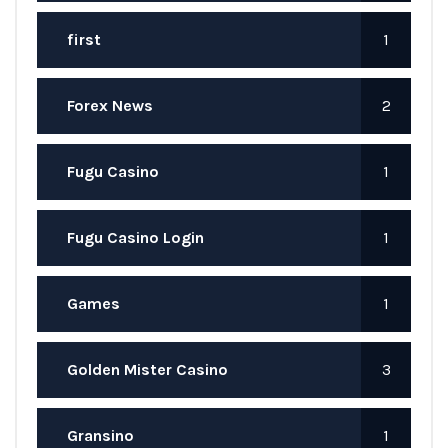
first
1
Forex News
2
Fugu Casino
1
Fugu Casino Login
1
Games
1
Golden Mister Casino
3
Gransino
1