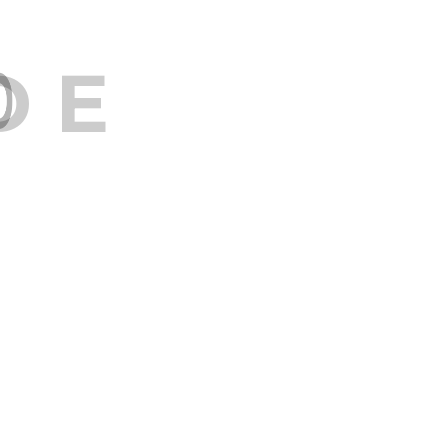
D
E
Categories
! Без рубрики
¿Qué casinos online
123texts
25
27
Arctic Casino
Ardente Casino
Avia Masters
Betfair
Blog