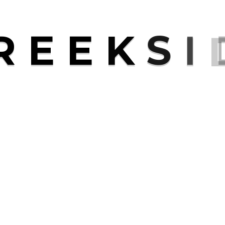
ażdego kasyna online. W przypadku kasyn
R
E
E
K
S
I
ocą najnowszych technologii szyfrowania.
inimalizują ryzyko oszustw.
ych, co oznacza, że są one regulowane przez
 zapewnia nieprzerwany dostęp do pomocy w razie
 stosowana przez miliony Polaków, co zwiększa jej
, kasyna z Blikiem stanowią wyjątkową opcję
raczy. Oferują szybkość, wygodę oraz wysokie