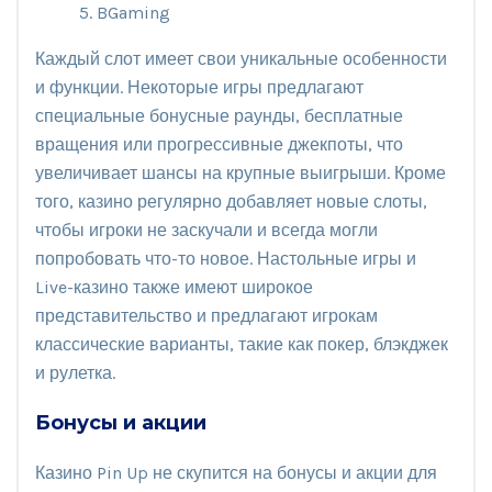
BGaming
Каждый слот имеет свои уникальные особенности
и функции. Некоторые игры предлагают
специальные бонусные раунды, бесплатные
вращения или прогрессивные джекпоты, что
увеличивает шансы на крупные выигрыши. Кроме
того, казино регулярно добавляет новые слоты,
чтобы игроки не заскучали и всегда могли
попробовать что-то новое. Настольные игры и
Live-казино также имеют широкое
представительство и предлагают игрокам
классические варианты, такие как покер, блэкджек
и рулетка.
Бонусы и акции
Казино Pin Up не скупится на бонусы и акции для