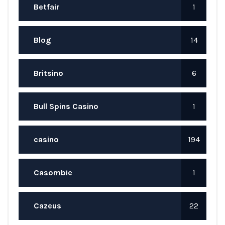
Betfair
1
Blog
14
Britsino
6
Bull Spins Casino
1
casino
194
Casombie
1
Cazeus
22