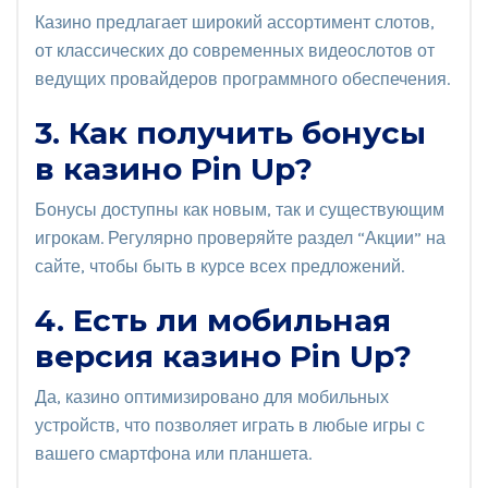
Казино предлагает широкий ассортимент слотов,
от классических до современных видеослотов от
ведущих провайдеров программного обеспечения.
3. Как получить бонусы
в казино Pin Up?
Бонусы доступны как новым, так и существующим
игрокам. Регулярно проверяйте раздел “Акции” на
сайте, чтобы быть в курсе всех предложений.
4. Есть ли мобильная
версия казино Pin Up?
Да, казино оптимизировано для мобильных
устройств, что позволяет играть в любые игры с
вашего смартфона или планшета.