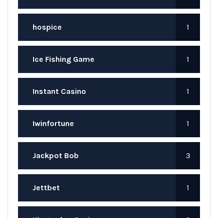
hospice
1
Ice Fishing Game
1
Instant Casino
1
Iwinfortune
1
Jackpot Bob
3
Jettbet
1