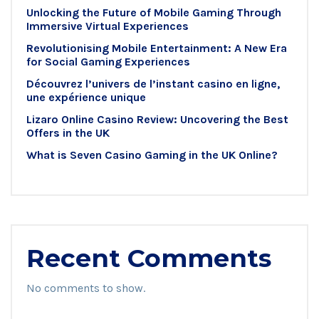
Unlocking the Future of Mobile Gaming Through
Immersive Virtual Experiences
Revolutionising Mobile Entertainment: A New Era
for Social Gaming Experiences
Découvrez l’univers de l’instant casino en ligne,
une expérience unique
Lizaro Online Casino Review: Uncovering the Best
Offers in the UK
What is Seven Casino Gaming in the UK Online?
Recent Comments
No comments to show.