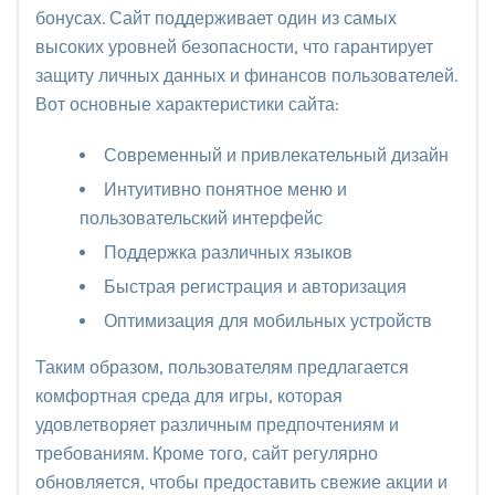
бонусах. Сайт поддерживает один из самых
высоких уровней безопасности, что гарантирует
защиту личных данных и финансов пользователей.
Вот основные характеристики сайта:
Современный и привлекательный дизайн
Интуитивно понятное меню и
пользовательский интерфейс
Поддержка различных языков
Быстрая регистрация и авторизация
Оптимизация для мобильных устройств
Таким образом, пользователям предлагается
комфортная среда для игры, которая
удовлетворяет различным предпочтениям и
требованиям. Кроме того, сайт регулярно
обновляется, чтобы предоставить свежие акции и