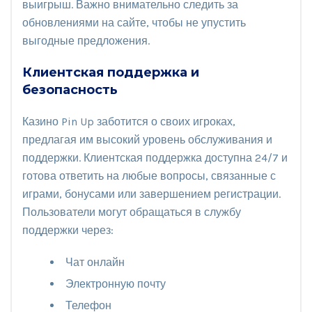
выигрыш. Важно внимательно следить за
обновлениями на сайте, чтобы не упустить
выгодные предложения.
Клиентская поддержка и
безопасность
Казино Pin Up заботится о своих игроках,
предлагая им высокий уровень обслуживания и
поддержки. Клиентская поддержка доступна 24/7 и
готова ответить на любые вопросы, связанные с
играми, бонусами или завершением регистрации.
Пользователи могут обращаться в службу
поддержки через:
Чат онлайн
Электронную почту
Телефон