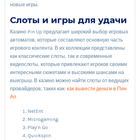
новые игры.
Слоты и игры для удачи
Казино Pin Up предлагает широкий выбор игровых
автоматов, которые составляют основную часть
игрового контента. В их коллекции представлены
как классические слоты, так и современные
видеослоты, которые привлекают игроков своими
интересными сюжетами и высокими шансами на
выигрыш. В казино можно найти слоты от ведущих
провайдеров, таких как:
как вывести деньги в Пин
Ап
NetEnt
Microgaming
Play’n Go
Quickspin