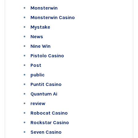
Monsterwin
Monsterwin Casino
Mystake
News
Nine Win
Pistolo Casino
Post
public
Puntit Casino
Quantum Ai
review
Robocat Casino
Rockstar Casino
Seven Casino