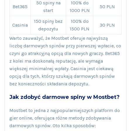
50 spiny na
100% do
Bet365
50 PLN
start
1000 PLN
150 spiny bez
100% do
Casinia
30 PLN
depozytu
1500 PLN
Warto zauważyć, że Mostbet oferuje najwyższą
liczbę darmowych spinów przy pierwszej wpłacie, co
czyni go atrakcyjną opcją dla nowych graczy. Bet365
z kolei ma doskonałą reputację, ale wymaga
większej minimalnej wpłaty. Casinia jest ciekawą
opcją dla tych, którzy szukają darmowych spinów
bez konieczności składania depozytu.
Jak zdobyć darmowe spiny w Mostbet?
Mostbet to jedna z najpopularniejszych platform do
gier online, oferująca różne metody zdobywania
darmowych spinów. Oto kilka sposobów: