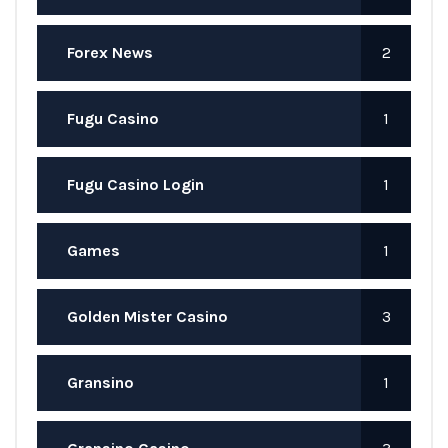
Forex News
2
Fugu Casino
1
Fugu Casino Login
1
Games
1
Golden Mister Casino
3
Gransino
1