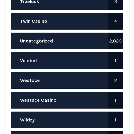
Trueluck
3
Twin Casino
4
Uncategorized
2,020
Velobet
1
Westace
2
Westace Casino
1
Wildzy
1