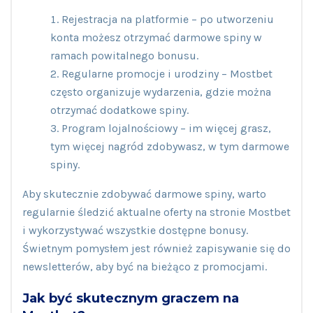
Rejestracja na platformie – po utworzeniu
konta możesz otrzymać darmowe spiny w
ramach powitalnego bonusu.
Regularne promocje i urodziny – Mostbet
często organizuje wydarzenia, gdzie można
otrzymać dodatkowe spiny.
Program lojalnościowy – im więcej grasz,
tym więcej nagród zdobywasz, w tym darmowe
spiny.
Aby skutecznie zdobywać darmowe spiny, warto
regularnie śledzić aktualne oferty na stronie Mostbet
i wykorzystywać wszystkie dostępne bonusy.
Świetnym pomysłem jest również zapisywanie się do
newsletterów, aby być na bieżąco z promocjami.
Jak być skutecznym graczem na