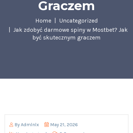
Graczem
Home
Uncategorized
Jak zdobyć darmowe spiny w Mostbet? Jak
być skutecznym graczem
By
Admlnlx
May 21, 2026