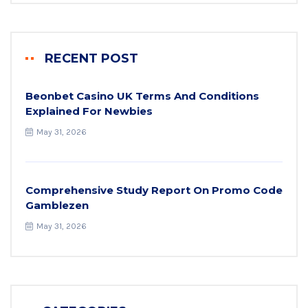
RECENT POST
Beonbet Casino UK Terms And Conditions
Explained For Newbies
May 31, 2026
Comprehensive Study Report On Promo Code
Gamblezen
May 31, 2026