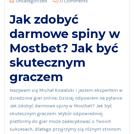
Uncategorized
0 Comments
Jak zdobyć
darmowe spiny w
Mostbet? Jak być
skutecznym
graczem
Nazywam się Michał Kowalski i jestem ekspertem w
dziedzinie gier online. Dzisiaj odpowiem na pytanie:
Jak zdobyć darmowe spiny w Mostbet? Jak być
skutecznym graczem. Wybór odpowiedniej
platformy do gier może zadecydować o Twoich
sukcesach, dlatego przyjrzymy się różnym stronom