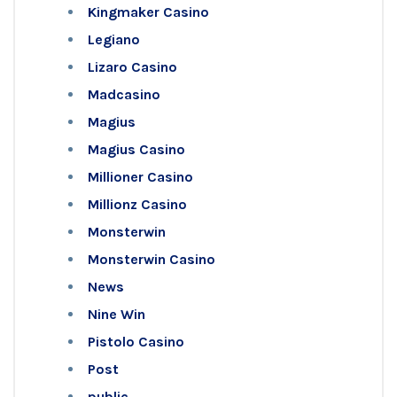
Kingmaker Casino
Legiano
Lizaro Casino
Madcasino
Magius
Magius Casino
Millioner Casino
Millionz Casino
Monsterwin
Monsterwin Casino
News
Nine Win
Pistolo Casino
Post
public