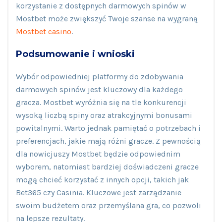
korzystanie z dostępnych darmowych spinów w
Mostbet może zwiększyć Twoje szanse na wygraną
Mostbet casino
.
Podsumowanie i wnioski
Wybór odpowiedniej platformy do zdobywania
darmowych spinów jest kluczowy dla każdego
gracza. Mostbet wyróżnia się na tle konkurencji
wysoką liczbą spiny oraz atrakcyjnymi bonusami
powitalnymi. Warto jednak pamiętać o potrzebach i
preferencjach, jakie mają różni gracze. Z pewnością
dla nowicjuszy Mostbet będzie odpowiednim
wyborem, natomiast bardziej doświadczeni gracze
mogą chcieć korzystać z innych opcji, takich jak
Bet365 czy Casinia. Kluczowe jest zarządzanie
swoim budżetem oraz przemyślana gra, co pozwoli
na lepsze rezultaty.