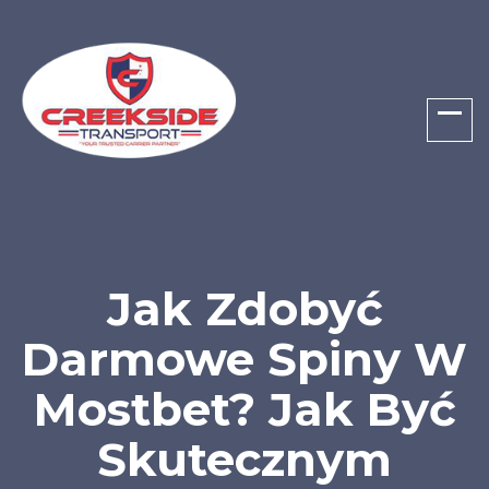
Jak Zdobyć
Darmowe Spiny W
Mostbet? Jak Być
Skutecznym