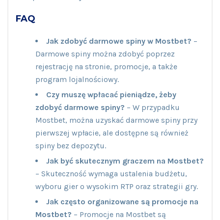
FAQ
Jak zdobyć darmowe spiny w Mostbet?
–
Darmowe spiny można zdobyć poprzez
rejestrację na stronie, promocje, a także
program lojalnościowy.
Czy muszę wpłacać pieniądze, żeby
zdobyć darmowe spiny?
– W przypadku
Mostbet, można uzyskać darmowe spiny przy
pierwszej wpłacie, ale dostępne są również
spiny bez depozytu.
Jak być skutecznym graczem na Mostbet?
– Skuteczność wymaga ustalenia budżetu,
wyboru gier o wysokim RTP oraz strategii gry.
Jak często organizowane są promocje na
Mostbet?
– Promocje na Mostbet są