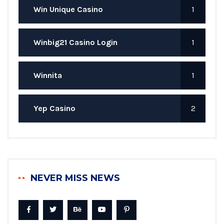
Win Unique Casino
1
Winbig21 Casino Login
1
Winnita
1
Yep Casino
2
NEVER MISS NEWS