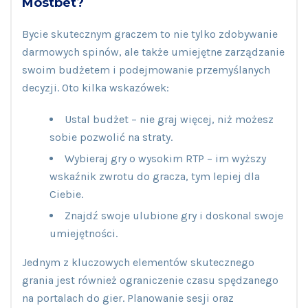
Mostbet?
Bycie skutecznym graczem to nie tylko zdobywanie
darmowych spinów, ale także umiejętne zarządzanie
swoim budżetem i podejmowanie przemyślanych
decyzji. Oto kilka wskazówek:
Ustal budżet – nie graj więcej, niż możesz
sobie pozwolić na straty.
Wybieraj gry o wysokim RTP – im wyższy
wskaźnik zwrotu do gracza, tym lepiej dla
Ciebie.
Znajdź swoje ulubione gry i doskonal swoje
umiejętności.
Jednym z kluczowych elementów skutecznego
grania jest również ograniczenie czasu spędzanego
na portalach do gier. Planowanie sesji oraz