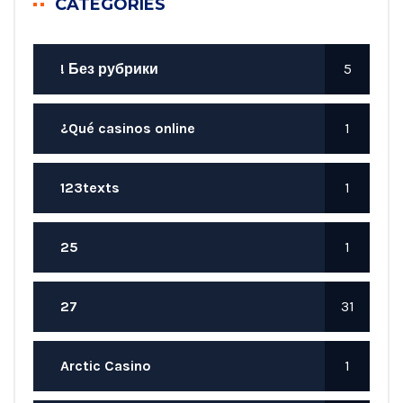
CATEGORIES
! Без рубрики
5
¿Qué casinos online
1
123texts
1
25
1
27
31
Arctic Casino
1