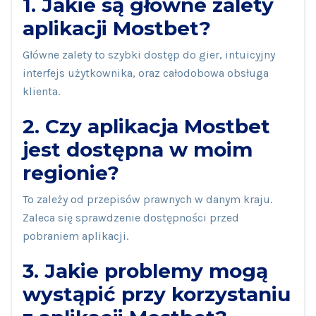
1. Jakie są główne zalety
aplikacji Mostbet?
Główne zalety to szybki dostęp do gier, intuicyjny
interfejs użytkownika, oraz całodobowa obsługa
klienta.
2. Czy aplikacja Mostbet
jest dostępna w moim
regionie?
To zależy od przepisów prawnych w danym kraju.
Zaleca się sprawdzenie dostępności przed
pobraniem aplikacji.
3. Jakie problemy mogą
wystąpić przy korzystaniu