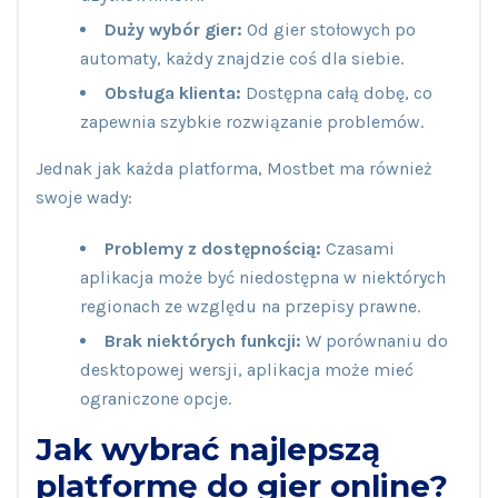
Duży wybór gier:
Od gier stołowych po
automaty, każdy znajdzie coś dla siebie.
Obsługa klienta:
Dostępna całą dobę, co
zapewnia szybkie rozwiązanie problemów.
Jednak jak każda platforma, Mostbet ma również
swoje wady:
Problemy z dostępnością:
Czasami
aplikacja może być niedostępna w niektórych
regionach ze względu na przepisy prawne.
Brak niektórych funkcji:
W porównaniu do
desktopowej wersji, aplikacja może mieć
ograniczone opcje.
Jak wybrać najlepszą
platformę do gier online?