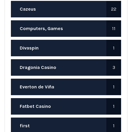
Cazeus
22
Computers, Games
11
Divaspin
1
Dragonia Casino
3
Everton de Viña
1
Fatbet Casino
1
first
1