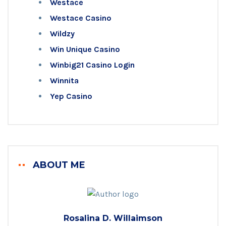
Westace
Westace Casino
Wildzy
Win Unique Casino
Winbig21 Casino Login
Winnita
Yep Casino
ABOUT ME
Rosalina D. Willaimson