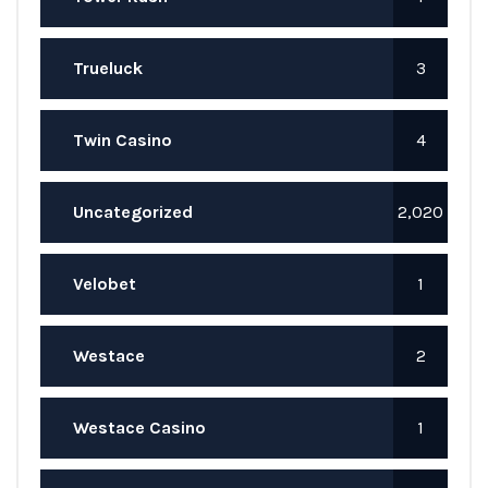
Trueluck
3
Twin Casino
4
Uncategorized
2,020
Velobet
1
Westace
2
Westace Casino
1