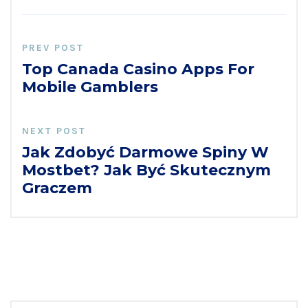
PREV POST
Top Canada Casino Apps For
Mobile Gamblers
NEXT POST
Jak Zdobyć Darmowe Spiny W
Mostbet? Jak Być Skutecznym
Graczem