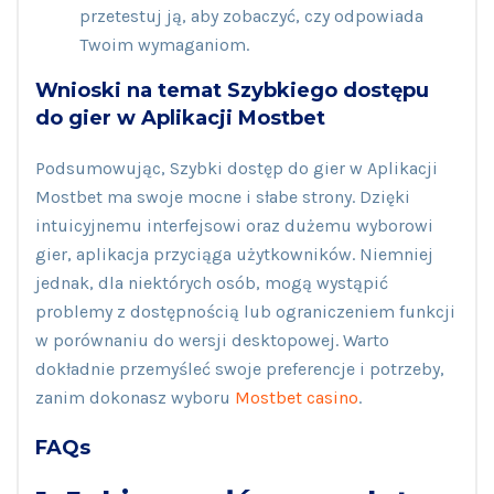
przetestuj ją, aby zobaczyć, czy odpowiada
Twoim wymaganiom.
Wnioski na temat Szybkiego dostępu
do gier w Aplikacji Mostbet
Podsumowując, Szybki dostęp do gier w Aplikacji
Mostbet ma swoje mocne i słabe strony. Dzięki
intuicyjnemu interfejsowi oraz dużemu wyborowi
gier, aplikacja przyciąga użytkowników. Niemniej
jednak, dla niektórych osób, mogą wystąpić
problemy z dostępnością lub ograniczeniem funkcji
w porównaniu do wersji desktopowej. Warto
dokładnie przemyśleć swoje preferencje i potrzeby,
zanim dokonasz wyboru
Mostbet casino
.
FAQs