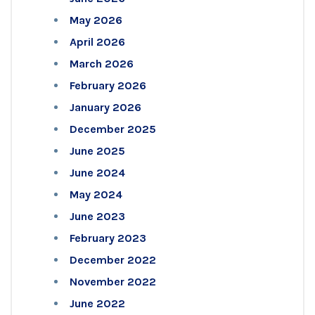
May 2026
April 2026
March 2026
February 2026
January 2026
December 2025
June 2025
June 2024
May 2024
June 2023
February 2023
December 2022
November 2022
June 2022