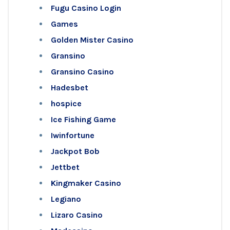
Fugu Casino Login
Games
Golden Mister Casino
Gransino
Gransino Casino
Hadesbet
hospice
Ice Fishing Game
Iwinfortune
Jackpot Bob
Jettbet
Kingmaker Casino
Legiano
Lizaro Casino