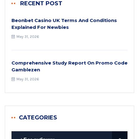
RECENT POST
Beonbet Casino UK Terms And Conditions
Explained For Newbies
May 31, 2026
Comprehensive Study Report On Promo Code
Gamblezen
May 31, 2026
CATEGORIES