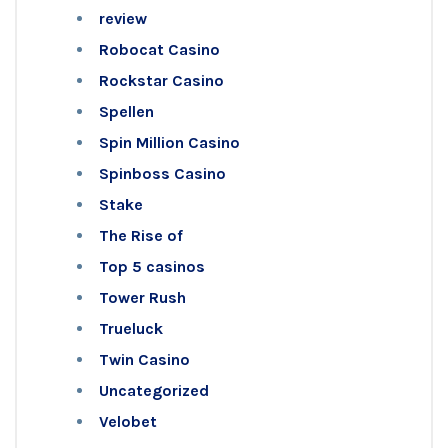
review
Robocat Casino
Rockstar Casino
Spellen
Spin Million Casino
Spinboss Casino
Stake
The Rise of
Top 5 casinos
Tower Rush
Trueluck
Twin Casino
Uncategorized
Velobet