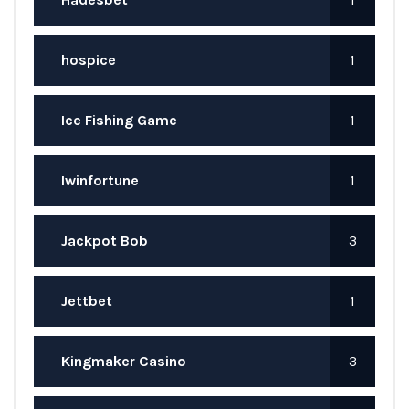
hospice
1
Ice Fishing Game
1
Iwinfortune
1
Jackpot Bob
3
Jettbet
1
Kingmaker Casino
3