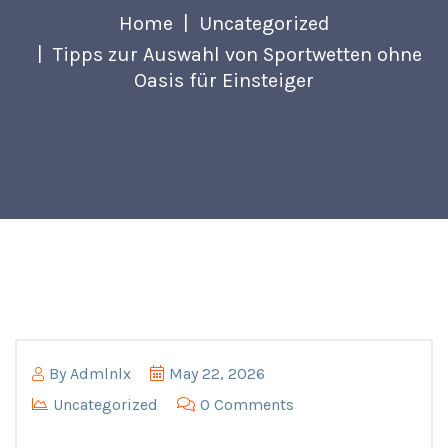
Home
Uncategorized
Tipps zur Auswahl von Sportwetten ohne
Oasis für Einsteiger
By
Admlnlx
May 22, 2026
Uncategorized
0 Comments