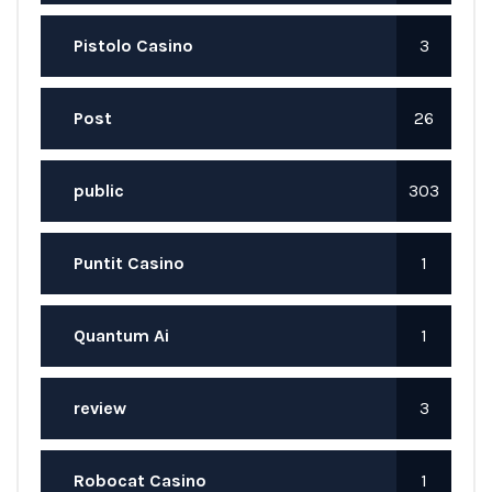
Pistolo Casino
3
Post
26
public
303
Puntit Casino
1
Quantum Ai
1
review
3
Robocat Casino
1