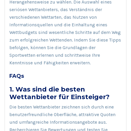
Herangehensweise zu wählen. Die Auswahl eines
seriösen Wettanbieters, das Verständnis der
verschiedenen Wettarten, das Nutzen von
Informationsquellen und die Einhaltung eines
Wettbudgets sind wesentliche Schritte auf dem Weg
zum erfolgreichen Wettenden. Indem Sie diese Tipps
befolgen, können Sie die Grundlagen der
Sportwetten erlernen und schrittweise Ihre
Kenntnisse und Fähigkeiten erweitern.
FAQs
1. Was sind die besten
Wettanbieter für Einsteiger?
Die besten Wettanbieter zeichnen sich durch eine
benutzerfreundliche Oberfläche, attraktive Quoten
und umfangreiche Informationsangebote aus.
Recherchieren Sie Bewertungen und testen Sie