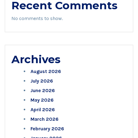
Recent Comments
No comments to show.
Archives
August 2026
July 2026
June 2026
May 2026
April 2026
March 2026
February 2026