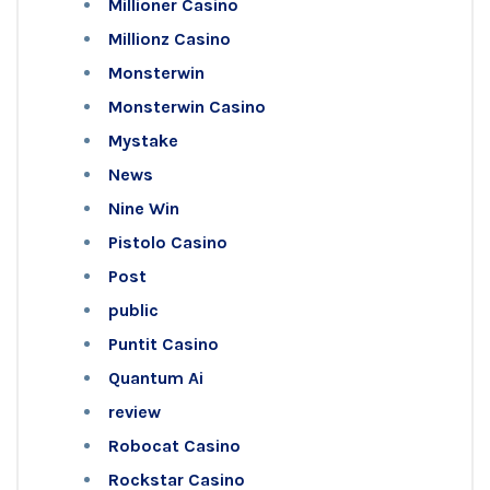
Millioner Casino
Millionz Casino
Monsterwin
Monsterwin Casino
Mystake
News
Nine Win
Pistolo Casino
Post
public
Puntit Casino
Quantum Ai
review
Robocat Casino
Rockstar Casino