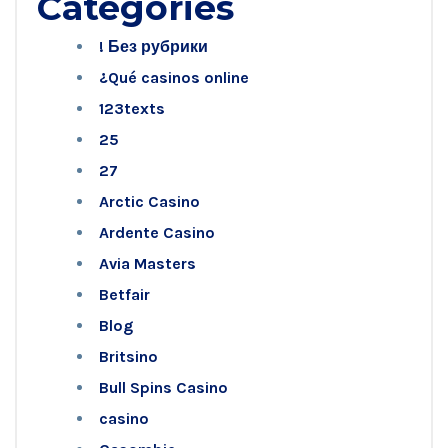
Categories
! Без рубрики
¿Qué casinos online
123texts
25
27
Arctic Casino
Ardente Casino
Avia Masters
Betfair
Blog
Britsino
Bull Spins Casino
casino