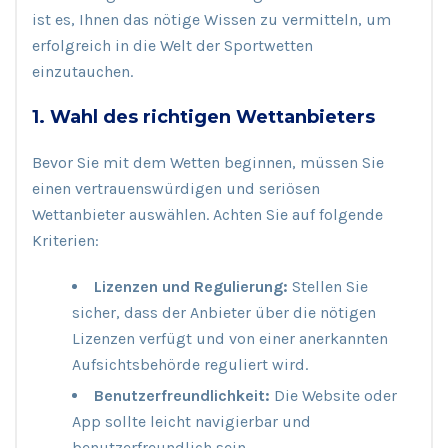
ist es, Ihnen das nötige Wissen zu vermitteln, um
erfolgreich in die Welt der Sportwetten
einzutauchen.
1. Wahl des richtigen Wettanbieters
Bevor Sie mit dem Wetten beginnen, müssen Sie
einen vertrauenswürdigen und seriösen
Wettanbieter auswählen. Achten Sie auf folgende
Kriterien:
Lizenzen und Regulierung:
Stellen Sie
sicher, dass der Anbieter über die nötigen
Lizenzen verfügt und von einer anerkannten
Aufsichtsbehörde reguliert wird.
Benutzerfreundlichkeit:
Die Website oder
App sollte leicht navigierbar und
benutzerfreundlich sein.