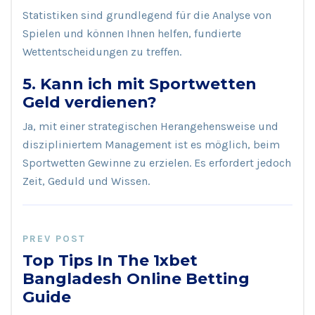
Statistiken sind grundlegend für die Analyse von
Spielen und können Ihnen helfen, fundierte
Wettentscheidungen zu treffen.
5. Kann ich mit Sportwetten
Geld verdienen?
Ja, mit einer strategischen Herangehensweise und
diszipliniertem Management ist es möglich, beim
Sportwetten Gewinne zu erzielen. Es erfordert jedoch
Zeit, Geduld und Wissen.
PREV POST
Top Tips In The 1xbet
Bangladesh Online Betting
Guide