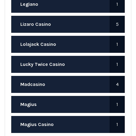
Legiano
1
Lizaro Casino
5
Lolajack Casino
1
Lucky Twice Casino
1
Madcasino
4
Magius
1
Magius Casino
1