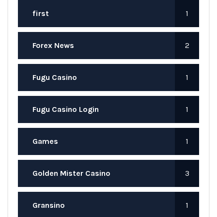
first
1
Forex News
2
Fugu Casino
1
Fugu Casino Login
1
Games
1
Golden Mister Casino
3
Gransino
1