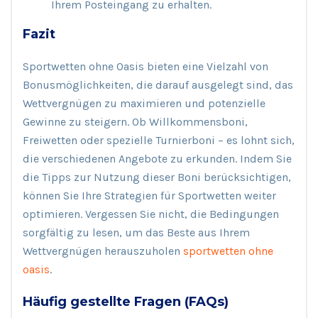
Ihrem Posteingang zu erhalten.
Fazit
Sportwetten ohne Oasis bieten eine Vielzahl von
Bonusmöglichkeiten, die darauf ausgelegt sind, das
Wettvergnügen zu maximieren und potenzielle
Gewinne zu steigern. Ob Willkommensboni,
Freiwetten oder spezielle Turnierboni – es lohnt sich,
die verschiedenen Angebote zu erkunden. Indem Sie
die Tipps zur Nutzung dieser Boni berücksichtigen,
können Sie Ihre Strategien für Sportwetten weiter
optimieren. Vergessen Sie nicht, die Bedingungen
sorgfältig zu lesen, um das Beste aus Ihrem
Wettvergnügen herauszuholen
sportwetten ohne
oasis
.
Häufig gestellte Fragen (FAQs)