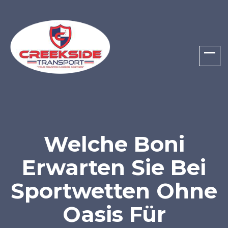
Welche Boni
Erwarten Sie Bei
Sportwetten Ohne
Oasis Für