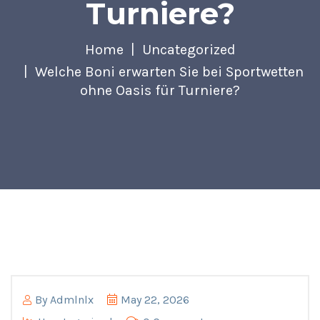
Turniere?
Home
Uncategorized
Welche Boni erwarten Sie bei Sportwetten
ohne Oasis für Turniere?
By
Admlnlx
May 22, 2026