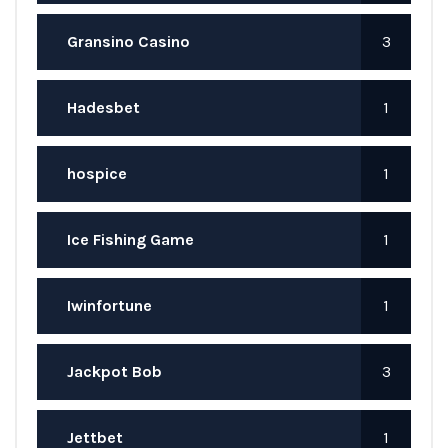
Gransino Casino
3
Hadesbet
1
hospice
1
Ice Fishing Game
1
Iwinfortune
1
Jackpot Bob
3
Jettbet
1