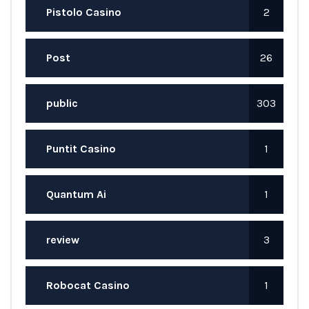
Pistolo Casino
2
Post
26
public
303
Puntit Casino
1
Quantum Ai
1
review
3
Robocat Casino
1