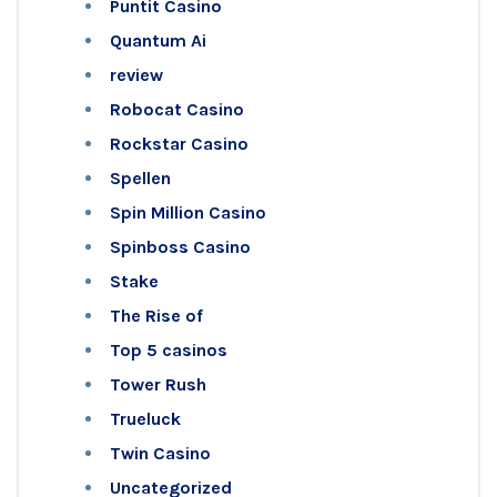
Puntit Casino
Quantum Ai
review
Robocat Casino
Rockstar Casino
Spellen
Spin Million Casino
Spinboss Casino
Stake
The Rise of
Top 5 casinos
Tower Rush
Trueluck
Twin Casino
Uncategorized