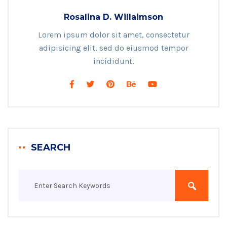
Rosalina D. Willaimson
Lorem ipsum dolor sit amet, consectetur
adipisicing elit, sed do eiusmod tempor
incididunt.
SEARCH