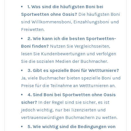
1. Was sind die häufigsten Boni bei
Sportwetten ohne Oasis?
Die häufigsten Boni
sind Willkommensboni, Einzahlungsboni und
Freiwetten.
2. Wie kann ich die besten Sportwetten-
Boni finden?
Nutzen Sie Vergleichsseiten,
lesen Sie Kundenbewertungen und verfolgen
Sie die sozialen Medien der Buchmacher.
3. Gibt es spezielle Boni für Wettturniere?
Ja, viele Buchmacher bieten spezielle Boni und
Preise für die Teilnahme an Wettturnieren an.
4. Sind Boni bei Sportwetten ohne Oasis
sicher?
In der Regel sind sie sicher, es ist
jedoch wichtig, nur bei lizenzierten und
vertrauenswürdigen Buchmachern zu wetten.
5. Wie wichtig sind die Bedingungen von