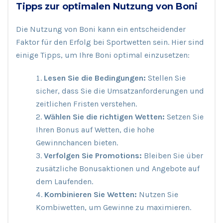
Tipps zur optimalen Nutzung von Boni
Die Nutzung von Boni kann ein entscheidender
Faktor für den Erfolg bei Sportwetten sein. Hier sind
einige Tipps, um Ihre Boni optimal einzusetzen:
Lesen Sie die Bedingungen:
Stellen Sie
sicher, dass Sie die Umsatzanforderungen und
zeitlichen Fristen verstehen.
Wählen Sie die richtigen Wetten:
Setzen Sie
Ihren Bonus auf Wetten, die hohe
Gewinnchancen bieten.
Verfolgen Sie Promotions:
Bleiben Sie über
zusätzliche Bonusaktionen und Angebote auf
dem Laufenden.
Kombinieren Sie Wetten:
Nutzen Sie
Kombiwetten, um Gewinne zu maximieren.