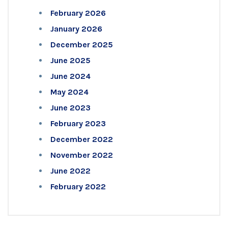
February 2026
January 2026
December 2025
June 2025
June 2024
May 2024
June 2023
February 2023
December 2022
November 2022
June 2022
February 2022