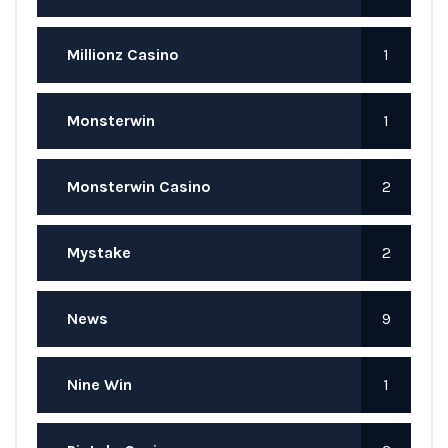
Millionz Casino
1
Monsterwin
1
Monsterwin Casino
2
Mystake
2
News
9
Nine Win
1