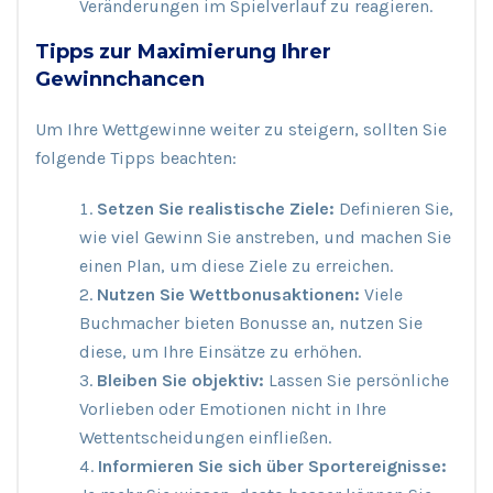
Veränderungen im Spielverlauf zu reagieren.
Tipps zur Maximierung Ihrer
Gewinnchancen
Um Ihre Wettgewinne weiter zu steigern, sollten Sie
folgende Tipps beachten:
Setzen Sie realistische Ziele:
Definieren Sie,
wie viel Gewinn Sie anstreben, und machen Sie
einen Plan, um diese Ziele zu erreichen.
Nutzen Sie Wettbonusaktionen:
Viele
Buchmacher bieten Bonusse an, nutzen Sie
diese, um Ihre Einsätze zu erhöhen.
Bleiben Sie objektiv:
Lassen Sie persönliche
Vorlieben oder Emotionen nicht in Ihre
Wettentscheidungen einfließen.
Informieren Sie sich über Sportereignisse: