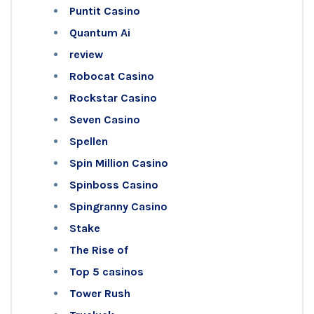
Puntit Casino
Quantum Ai
review
Robocat Casino
Rockstar Casino
Seven Casino
Spellen
Spin Million Casino
Spinboss Casino
Spingranny Casino
Stake
The Rise of
Top 5 casinos
Tower Rush