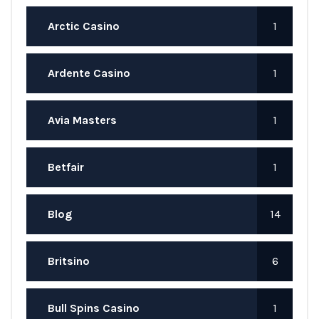
Arctic Casino
1
Ardente Casino
1
Avia Masters
1
Betfair
1
Blog
14
Britsino
6
Bull Spins Casino
1