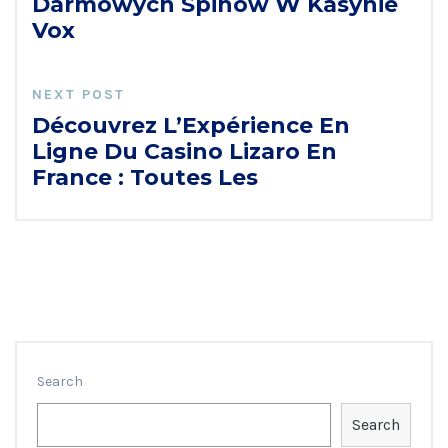
Darmowych Spinów W Kasynie
Vox
NEXT POST
Découvrez L’Expérience En
Ligne Du Casino Lizaro En
France : Toutes Les
Search
Search