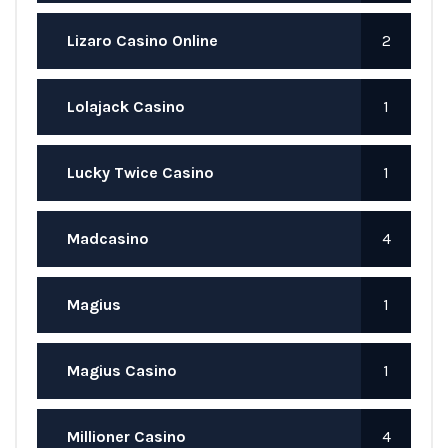
Lizaro Casino Online
2
Lolajack Casino
1
Lucky Twice Casino
1
Madcasino
4
Magius
1
Magius Casino
1
Millioner Casino
4