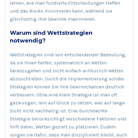
lernen, wie man fundierte Entscheidungen treffen
und das Risiko minimieren kann, während sie
gleichzeitig ihre Gewinne maximieren.
Warum sind Wettstrategien
notwendig?
Wettstrategien sind von entscheidender Bedeutung,
da sie Ihnen helfen, systematisch an Wetten
heranzugehen und nicht einfach willkürlich Wetten
abzuschließen. Durch die Implementierung solider
Strategien können Sie Ihre Gewinnchancen deutlich
verbessern. Ohne eine klare Strategie ist man oft
gezwungen, rein auf Glück zu setzen, was auf lange
Sicht nicht nachhaltig ist. Eine durchdachte
Strategie berücksichtigt verschiedene Faktoren und
hilft dabei, Wetten gezielt zu platzieren. Zudem
sorgen sie dafür, dass man diszipliniert bleibt, auch