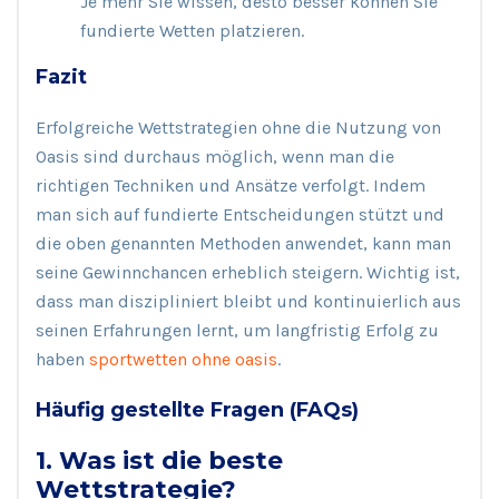
Je mehr Sie wissen, desto besser können Sie
fundierte Wetten platzieren.
Fazit
Erfolgreiche Wettstrategien ohne die Nutzung von
Oasis sind durchaus möglich, wenn man die
richtigen Techniken und Ansätze verfolgt. Indem
man sich auf fundierte Entscheidungen stützt und
die oben genannten Methoden anwendet, kann man
seine Gewinnchancen erheblich steigern. Wichtig ist,
dass man diszipliniert bleibt und kontinuierlich aus
seinen Erfahrungen lernt, um langfristig Erfolg zu
haben
sportwetten ohne oasis
.
Häufig gestellte Fragen (FAQs)
1. Was ist die beste
Wettstrategie?