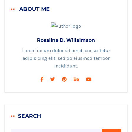
ABOUT ME
Rosalina D. Willaimson
Lorem ipsum dolor sit amet, consectetur
adipisicing elit, sed do eiusmod tempor
incididunt.
SEARCH