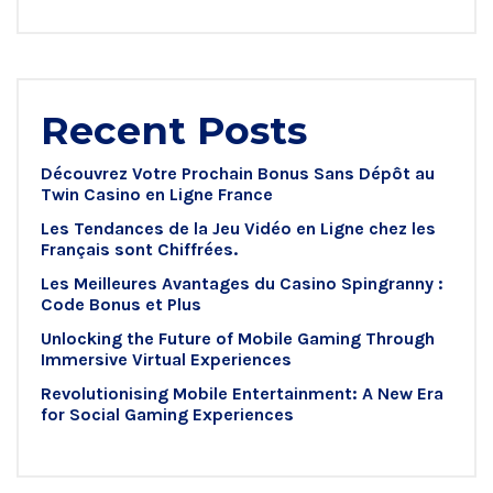
Recent Posts
Découvrez Votre Prochain Bonus Sans Dépôt au
Twin Casino en Ligne France
Les Tendances de la Jeu Vidéo en Ligne chez les
Français sont Chiffrées.
Les Meilleures Avantages du Casino Spingranny :
Code Bonus et Plus
Unlocking the Future of Mobile Gaming Through
Immersive Virtual Experiences
Revolutionising Mobile Entertainment: A New Era
for Social Gaming Experiences