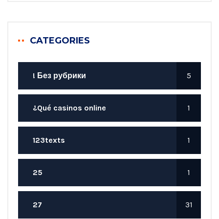
CATEGORIES
! Без рубрики
5
¿Qué casinos online
1
123texts
1
25
1
27
31