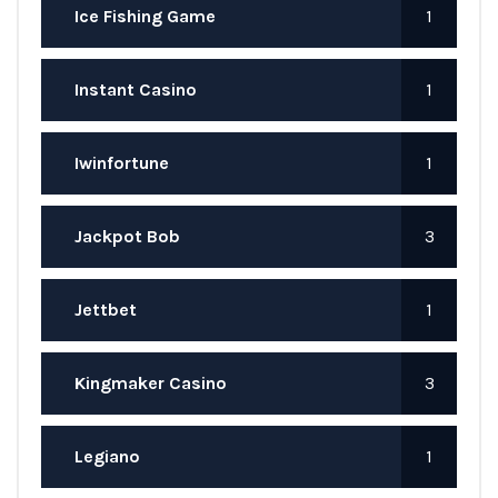
Ice Fishing Game
1
Instant Casino
1
Iwinfortune
1
Jackpot Bob
3
Jettbet
1
Kingmaker Casino
3
Legiano
1