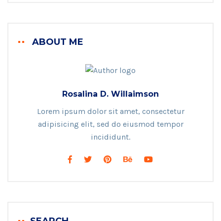
ABOUT ME
Rosalina D. Willaimson
Lorem ipsum dolor sit amet, consectetur
adipisicing elit, sed do eiusmod tempor
incididunt.