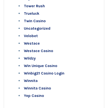
Tower Rush
Trueluck
Twin Casino
Uncategorized
Velobet
Westace
Westace Casino
Wildzy
Win Unique Casino
Winbig21 Casino Login
Winnita
Winnita Casino
Yep Casino