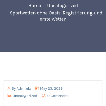
Home
Uncategorized
Sportwetten ohne Oasis: Registrierung und
erste Wetten
By
Admlnlx
May 23, 2026
Uncategorized
0 Comments