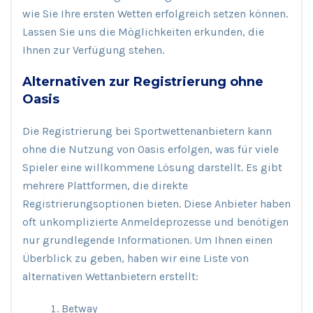
wie Sie Ihre ersten Wetten erfolgreich setzen können.
Lassen Sie uns die Möglichkeiten erkunden, die
Ihnen zur Verfügung stehen.
Alternativen zur Registrierung ohne
Oasis
Die Registrierung bei Sportwettenanbietern kann
ohne die Nutzung von Oasis erfolgen, was für viele
Spieler eine willkommene Lösung darstellt. Es gibt
mehrere Plattformen, die direkte
Registrierungsoptionen bieten. Diese Anbieter haben
oft unkomplizierte Anmeldeprozesse und benötigen
nur grundlegende Informationen. Um Ihnen einen
Überblick zu geben, haben wir eine Liste von
alternativen Wettanbietern erstellt:
Betway