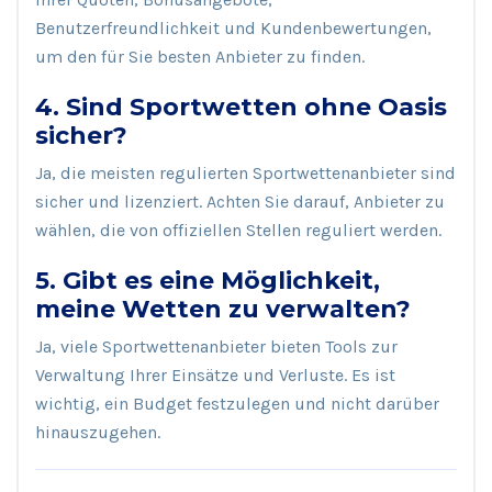
Benutzerfreundlichkeit und Kundenbewertungen,
um den für Sie besten Anbieter zu finden.
4. Sind Sportwetten ohne Oasis
sicher?
Ja, die meisten regulierten Sportwettenanbieter sind
sicher und lizenziert. Achten Sie darauf, Anbieter zu
wählen, die von offiziellen Stellen reguliert werden.
5. Gibt es eine Möglichkeit,
meine Wetten zu verwalten?
Ja, viele Sportwettenanbieter bieten Tools zur
Verwaltung Ihrer Einsätze und Verluste. Es ist
wichtig, ein Budget festzulegen und nicht darüber
hinauszugehen.