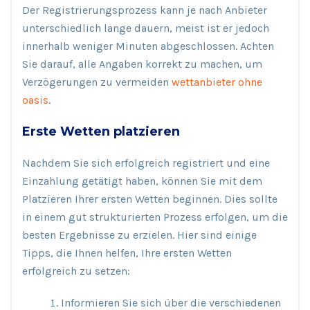
Der Registrierungsprozess kann je nach Anbieter
unterschiedlich lange dauern, meist ist er jedoch
innerhalb weniger Minuten abgeschlossen. Achten
Sie darauf, alle Angaben korrekt zu machen, um
Verzögerungen zu vermeiden
wettanbieter ohne
oasis
.
Erste Wetten platzieren
Nachdem Sie sich erfolgreich registriert und eine
Einzahlung getätigt haben, können Sie mit dem
Platzieren Ihrer ersten Wetten beginnen. Dies sollte
in einem gut strukturierten Prozess erfolgen, um die
besten Ergebnisse zu erzielen. Hier sind einige
Tipps, die Ihnen helfen, Ihre ersten Wetten
erfolgreich zu setzen:
Informieren Sie sich über die verschiedenen