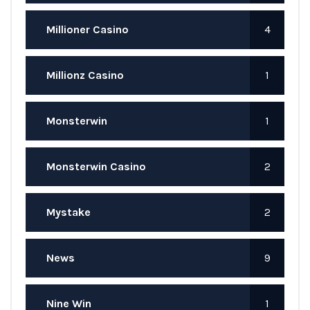
Millioner Casino
4
Millionz Casino
1
Monsterwin
1
Monsterwin Casino
2
Mystake
2
News
9
Nine Win
1