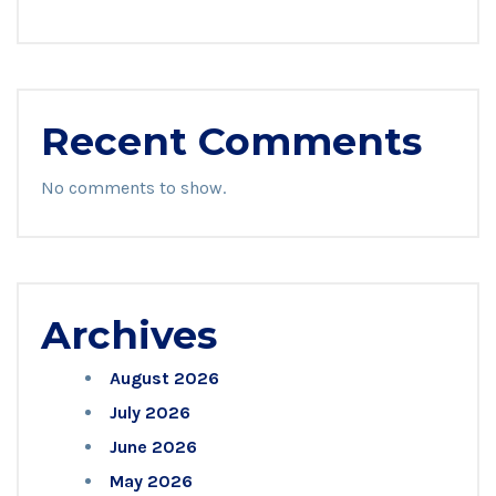
Recent Comments
No comments to show.
Archives
August 2026
July 2026
June 2026
May 2026