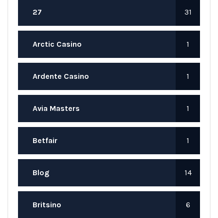
27
31
Arctic Casino
1
Ardente Casino
1
Avia Masters
1
Betfair
1
Blog
14
Britsino
6