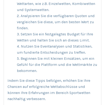
Wettarten, wie z.B. Einzelwetten, Kombiwetten
und Systemwetten.
Analysieren Sie die verfügbaren Quoten und
vergleichen Sie diese, um den besten Wert zu
finden.
Setzen Sie ein festgelegtes Budget für Ihre
Wetten und halten Sie sich an dieses Limit.
Nutzen Sie Eventanalysen und Statistiken,
um fundierte Entscheidungen zu treffen.
Beginnen Sie mit kleinen Einsätzen, um ein
Gefühl für die Plattform und die Wettmärkte zu
bekommen.
Indem Sie diese Tipps befolgen, erhöhen Sie Ihre
Chancen auf erfolgreiche Wettabschlüsse und
können Ihre Erfahrungen im Bereich Sportwetten
nachhaltig verbessern.